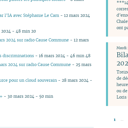
***14
corre
par l’IA avec Stéphanie Le Cam
- 12 mars 2024
d’enr
Chale
ont p
 2024 - 48 min 20
ars 2024 sur radio Cause Commune
- 12 mars
Mardi 
Bil
es discriminations
- 16 mars 2024 - 46 min 48
202
mars 2024 sur radio Cause Commune
- 25 mars
Treiz
de dé
rce pour un cloud souverain
- 28 mars 2024 -
heure
ou de
 »
- 30 mars 2024 - 50 min
Loris
…
1