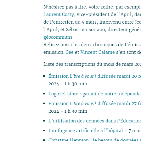
N’hésitez pas à lire, voire relire, par exemp
Laurent Costy
, vice-président de l’April, da
de l’entretien du 5 mars, intervenu entre J
l’April, et Sébastien Soriano, directeur génér
géocommuns
.
Relisez aussi les deux chroniques de l’émissi
émission.
Gee
et
Vincent Calame
s’en sont d
Liste des transcriptions du mois de mars 20
Émission
Libre à vous !
diffusée mardi 20 
2024 - 1 h 30 min
Logiciel Libre : garant de notre indépend
Émission
Libre à vous !
diffusée mardi 27 f
2024 - 1 h 30 min
L’utilisation des données dans l’Éducatio
Intelligence artificielle à l’hôpital
- 7 mar
Christine Hennion : le besoin de données p