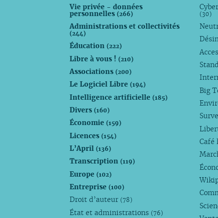
janvier
janvier
janvier
Vie privée - données
Cyber
personnelles
(266)
(30)
Administrations et collectivités
Neutr
(244)
Dési
Éducation
(222)
Acces
Libre à vous !
(210)
Stan
Associations
(200)
Inte
Le Logiciel Libre
(194)
Big 
Intelligence artificielle
(185)
Envi
Divers
(160)
Surve
Économie
(159)
Liber
Licences
(154)
Café 
L’April
(136)
Marc
Transcription
(119)
Écono
Europe
(102)
Wiki
Entreprise
(100)
Comm
Droit d’auteur
(78)
Scie
État et administrations
(76)