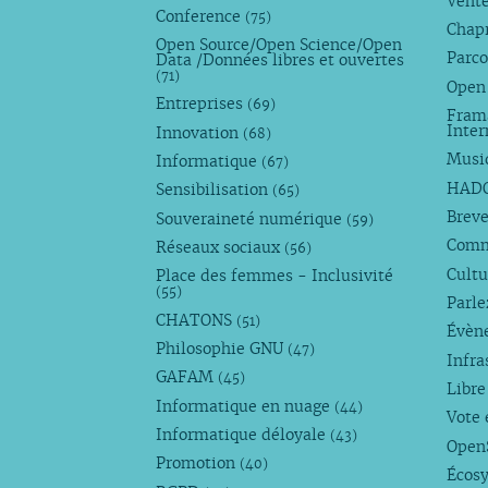
Vente
Conference
(75)
Chap
Open Source/Open Science/Open
Parco
Data /Données libres et ouvertes
(71)
Open
Entreprises
(69)
Fram
Inte
Innovation
(68)
Musi
Informatique
(67)
HAD
Sensibilisation
(65)
Breve
Souveraineté numérique
(59)
Com
Réseaux sociaux
(56)
Cultu
Place des femmes - Inclusivité
(55)
Parl
CHATONS
(51)
Évèn
Philosophie GNU
(47)
Infra
GAFAM
(45)
Libre
Informatique en nuage
(44)
Vote 
Informatique déloyale
(43)
Open
Promotion
(40)
Écos