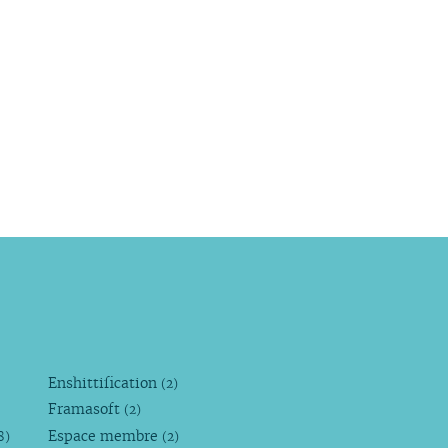
Enshittification
(2)
Framasoft
(2)
Espace membre
8)
(2)