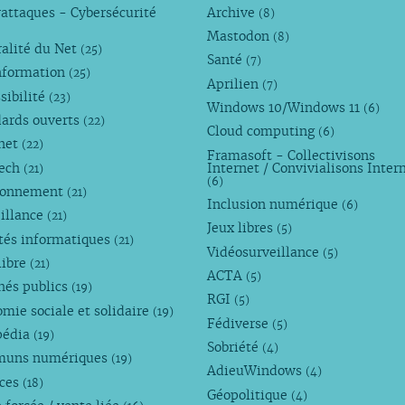
attaques - Cybersécurité
Archive
(8)
Mastodon
(8)
alité du Net
(25)
Santé
(7)
nformation
(25)
Aprilien
(7)
sibilité
(23)
Windows 10/Windows 11
(6)
dards ouverts
(22)
Cloud computing
(6)
rnet
(22)
Framasoft - Collectivisons
Tech
Internet / Convivialisons Inter
(21)
(6)
ronnement
(21)
Inclusion numérique
(6)
illance
(21)
Jeux libres
(5)
tés informatiques
(21)
Vidéosurveillance
(5)
libre
(21)
ACTA
(5)
hés publics
(19)
RGI
(5)
mie sociale et solidaire
(19)
Fédiverse
(5)
pédia
(19)
Sobriété
(4)
uns numériques
(19)
AdieuWindows
(4)
nces
(18)
Géopolitique
(4)