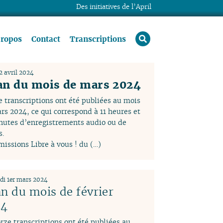
Des initiatives de l’April
rechercher
propos
Contact
Transcriptions
2 avril 2024
an du mois de mars 2024
e transcriptions ont été publiées au mois
rs 2024, ce qui correspond à 11 heures et
nutes d’enregistrements audio ou de
s.
missions Libre à vous ! du (…)
di 1er mars 2024
an du mois de février
24
rze transcriptions ont été publiées au