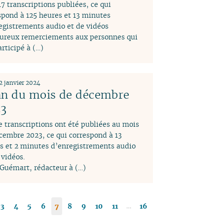
7 transcriptions publiées, ce qui
spond à 125 heures et 13 minutes
egistrements audio et de vidéos
ureux remerciements aux personnes qui
articipé à (…)
2 janvier 2024
an du mois de décembre
3
e transcriptions ont été publiées au mois
cembre 2023, ce qui correspond à 13
s et 2 minutes d’enregistrements audio
 vidéos.
 Guémart, rédacteur à (…)
…
3
4
5
6
7
8
9
10
11
16