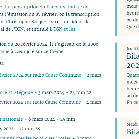
mois 
le, la transcription du
Parcours libriste de
heure
ns l’émission du 27 février, ou la transcription
ou de
ean-Christophe Becquet, vice-président de
Que d
al de l’IGN, et intitulé
L’IGN et les
on du 20 février 2024. Il s’agissait de la 200e
Jeudi 1
onné à cœur joie sur ce thème.
Bil
24 :
20
février 2024 sur radio Cause Commune
- 2 mars
Quato
mois 
heure
ance stratégique
- 3 mars 2024 - 24 min 22
ou de
évrier 2024 sur radio Cause Commune
- 4 mars
En 20
n nationale
- 6 mars 2024 - 25 min
Mardi 
s 2024 - 12 min 28
Bil
our piloter les politiques locales
- 8 mars