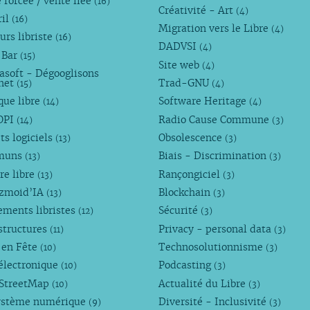
 forcée / vente liée
(16)
Créativité - Art
(4)
ril
(16)
Migration vers le Libre
(4)
urs libriste
(16)
DADVSI
(4)
 Bar
(15)
Site web
(4)
asoft - Dégooglisons
rnet
Trad-GNU
(15)
(4)
que libre
Software Heritage
(14)
(4)
OPI
Radio Cause Commune
(14)
(3)
ts logiciels
Obsolescence
(13)
(3)
muns
Biais - Discrimination
(13)
(3)
re libre
Rançongiciel
(13)
(3)
ezmoid’IA
Blockchain
(13)
(3)
ements libristes
Sécurité
(12)
(3)
structures
Privacy - personal data
(11)
(3)
 en Fête
Technosolutionnisme
(10)
(3)
électronique
Podcasting
(10)
(3)
StreetMap
Actualité du Libre
(10)
(3)
ystème numérique
Diversité - Inclusivité
(9)
(3)