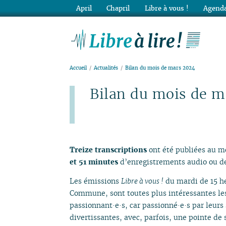
April
Chapril
Libre à vous !
Agenda
Lib
Accueil
Actualités
Bilan du mois de mars 2024
Bilan du mois de m
Publié le mardi 2 avril 2024
Treize transcriptions
ont été publiées au m
et 51 minutes
d’enregistrements audio ou de
Les émissions
Libre à vous !
du mardi de 15 he
Commune, sont toutes plus intéressantes les 
passionnant·e·s, car passionné·e·s par leurs 
divertissantes, avec, parfois, une pointe de