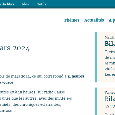
 du libre
Plus
Outils
re à lire !
Thèmes
Actualités
À 
Mardi 
Bil
ars 2024
Treiz
de ma
51 mi
vidéo
Les é
ois de mars 2024, ce qui correspond à
11 heures
 vidéos.
ures 30 à 19 heures, sur radio Cause
Vendre
Bil
unes que les autres, avec des invité·e·s
sujets, des chroniques éclairantes,
20
 sarcasme.
Quato