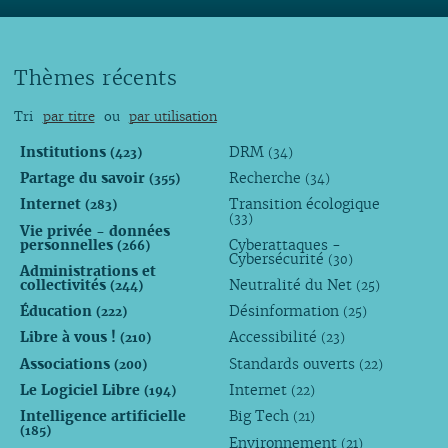
Thèmes récents
Tri
par titre
ou
par utilisation
Institutions
DRM
(423)
(34)
Partage du savoir
Recherche
(355)
(34)
Internet
Transition écologique
(283)
(33)
Vie privée - données
personnelles
Cyberattaques -
(266)
Cybersécurité
(30)
Administrations et
collectivités
Neutralité du Net
(244)
(25)
Éducation
Désinformation
(222)
(25)
Libre à vous !
Accessibilité
(210)
(23)
Associations
Standards ouverts
(200)
(22)
Le Logiciel Libre
Internet
(194)
(22)
Intelligence artificielle
Big Tech
(21)
(185)
Environnement
(21)