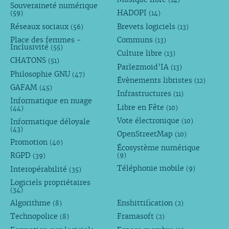
Souveraineté numérique
HADOPI
(59)
(14)
Réseaux sociaux
Brevets logiciels
(56)
(13)
Place des femmes -
Communs
(13)
Inclusivité
(55)
Culture libre
(13)
CHATONS
(51)
Parlezmoid’IA
(13)
Philosophie GNU
(47)
Évènements libristes
(12)
GAFAM
(45)
Infrastructures
(11)
Informatique en nuage
Libre en Fête
(10)
(44)
Vote électronique
Informatique déloyale
(10)
(43)
OpenStreetMap
(10)
Promotion
(40)
Écosystème numérique
RGPD
(9)
(39)
Téléphonie mobile
Interopérabilité
(9)
(35)
Logiciels propriétaires
(34)
Algorithme
Enshittification
(8)
(2)
Technopolice
Framasoft
(8)
(2)