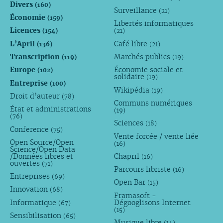
Divers
(160)
Surveillance
(21)
Économie
(159)
Libertés informatiques
Licences
(154)
(21)
L’April
Café libre
(136)
(21)
Transcription
Marchés publics
(119)
(19)
Europe
Économie sociale et
(102)
solidaire
(19)
Entreprise
(100)
Wikipédia
(19)
Droit d’auteur
(78)
Communs numériques
État et administrations
(19)
(76)
Sciences
(18)
Conference
(75)
Vente forcée / vente liée
Open Source/Open
(16)
Science/Open Data
/Données libres et
Chapril
(16)
ouvertes
(71)
Parcours libriste
(16)
Entreprises
(69)
Open Bar
(15)
Innovation
(68)
Framasoft -
Informatique
Dégooglisons Internet
(67)
(15)
Sensibilisation
(65)
Musique libre
(14)