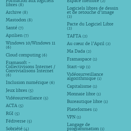
Formation aux logiciels
Espace membre
(2)
libres
(8)
Logiciels libres de dessin
Archive
et de retouche d’image
(8)
(2)
Mastodon
(8)
Pacte du Logiciel Libre
Santé
(7)
(2)
Aprilien
TAFTA
(7)
(2)
Windows 10/Windows 11
Au cœur de l’April
(2)
(6)
Ma Dada
(2)
Cloud computing
(6)
Framaspace
(1)
Framasoft -
Collectivisons Internet /
Start-up
(1)
Convivialisons Internet
Vidéosurveillance
(6)
algorithmique
(1)
Inclusion numérique
(6)
Capitalisme
(1)
Jeux libres
(5)
Monnaie libre
(1)
Vidéosurveillance
(5)
Bureautique libre
(1)
ACTA
(5)
Plateformes
(1)
RGI
(5)
VPN
(1)
Fédiverse
(5)
Langage de
Sobriété
programmation
(4)
(1)