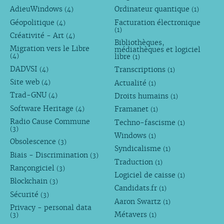
AdieuWindows
Ordinateur quantique
(4)
(1)
Géopolitique
Facturation électronique
(4)
(1)
Créativité - Art
(4)
Bibliothèques,
Migration vers le Libre
médiathèques et logiciel
libre
(4)
(1)
DADVSI
Transcriptions
(4)
(1)
Site web
Actualité
(4)
(1)
Trad-GNU
Droits humains
(4)
(1)
Software Heritage
Framanet
(4)
(1)
Radio Cause Commune
Techno-fascisme
(1)
(3)
Windows
(1)
Obsolescence
(3)
Syndicalisme
(1)
Biais - Discrimination
(3)
Traduction
(1)
Rançongiciel
(3)
Logiciel de caisse
(1)
Blockchain
(3)
Candidats.fr
(1)
Sécurité
(3)
Aaron Swartz
(1)
Privacy - personal data
Métavers
(3)
(1)