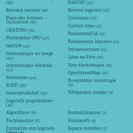
HADOPI
(59)
(14)
Réseaux sociaux
Brevets logiciels
(56)
(13)
Place des femmes -
Communs
(13)
Inclusivité
(55)
Culture libre
(13)
CHATONS
(51)
Parlezmoid’IA
(13)
Philosophie GNU
(47)
Évènements libristes
(12)
GAFAM
(45)
Infrastructures
(11)
Informatique en nuage
Libre en Fête
(10)
(44)
Vote électronique
Informatique déloyale
(10)
(43)
OpenStreetMap
(10)
Promotion
(40)
Écosystème numérique
RGPD
(9)
(39)
Téléphonie mobile
Interopérabilité
(9)
(35)
Logiciels propriétaires
(34)
Algorithme
Enshittification
(8)
(2)
Technopolice
Framasoft
(8)
(2)
Formation aux logiciels
Espace membre
(2)
libres
(8)