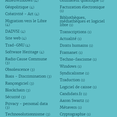
AdieuWindows
Ordinateur quantique
(4)
(1)
Géopolitique
Facturation électronique
(4)
(1)
Créativité - Art
(4)
Bibliothèques,
Migration vers le Libre
médiathèques et logiciel
libre
(4)
(1)
DADVSI
Transcriptions
(4)
(1)
Site web
Actualité
(4)
(1)
Trad-GNU
Droits humains
(4)
(1)
Software Heritage
Framanet
(4)
(1)
Radio Cause Commune
Techno-fascisme
(1)
(3)
Windows
(1)
Obsolescence
(3)
Syndicalisme
(1)
Biais - Discrimination
(3)
Traduction
(1)
Rançongiciel
(3)
Logiciel de caisse
(1)
Blockchain
(3)
Candidats.fr
(1)
Sécurité
(3)
Aaron Swartz
(1)
Privacy - personal data
Métavers
(3)
(1)
Technosolutionnisme
Cryptographie
(3)
(1)