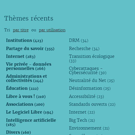
Thèmes récents
Tri
par titre
ou
par utilisation
Institutions
DRM
(423)
(34)
Partage du savoir
Recherche
(355)
(34)
Internet
Transition écologique
(283)
(33)
Vie privée - données
personnelles
Cyberattaques -
(266)
Cybersécurité
(30)
Administrations et
collectivités
Neutralité du Net
(244)
(25)
Éducation
Désinformation
(222)
(25)
Libre à vous !
Accessibilité
(210)
(23)
Associations
Standards ouverts
(200)
(22)
Le Logiciel Libre
Internet
(194)
(22)
Intelligence artificielle
Big Tech
(21)
(185)
Environnement
(21)
Divers
(160)