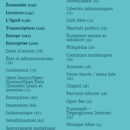
Surveillance
(21)
Économie
(159)
Libertés informatiques
Licences
(154)
(21)
L’April
Café libre
(136)
(21)
Transcription
Marchés publics
(119)
(19)
Europe
Économie sociale et
(102)
solidaire
(19)
Entreprise
(100)
Wikipédia
(19)
Droit d’auteur
(78)
Communs numériques
État et administrations
(19)
(76)
Sciences
(18)
Conference
(75)
Vente forcée / vente liée
Open Source/Open
(16)
Science/Open Data
/Données libres et
Chapril
(16)
ouvertes
(71)
Parcours libriste
(16)
Entreprises
(69)
Open Bar
(15)
Innovation
(68)
Framasoft -
Informatique
Dégooglisons Internet
(67)
(15)
Sensibilisation
(65)
Musique libre
(14)
Souveraineté numérique