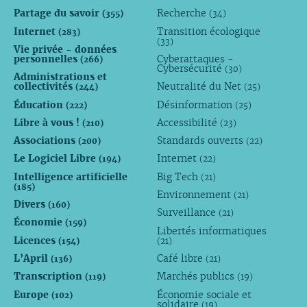
Partage du savoir
Recherche
(355)
(34)
Internet
Transition écologique
(283)
(33)
Vie privée - données
personnelles
Cyberattaques -
(266)
Cybersécurité
(30)
Administrations et
collectivités
Neutralité du Net
(244)
(25)
Éducation
Désinformation
(222)
(25)
Libre à vous !
Accessibilité
(210)
(23)
Associations
Standards ouverts
(200)
(22)
Le Logiciel Libre
Internet
(194)
(22)
Intelligence artificielle
Big Tech
(21)
(185)
Environnement
(21)
Divers
(160)
Surveillance
(21)
Économie
(159)
Libertés informatiques
Licences
(154)
(21)
L’April
Café libre
(136)
(21)
Transcription
Marchés publics
(119)
(19)
Europe
Économie sociale et
(102)
solidaire
(19)