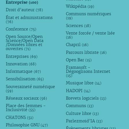
Entreprise
(100)
Wikipédia
(19)
Droit d’auteur
(78)
Communs numériques
État et administrations
(19)
(76)
Sciences
(18)
Conference
(75)
Vente forcée / vente liée
Open Source/Open
(16)
Science/Open Data
/Données libres et
Chapril
(16)
ouvertes
(71)
Parcours libriste
(16)
Entreprises
(69)
Open Bar
(15)
Innovation
(68)
Framasoft -
Informatique
Dégooglisons Internet
(67)
(15)
Sensibilisation
(65)
Musique libre
(14)
Souveraineté numérique
HADOPI
(59)
(14)
Réseaux sociaux
Brevets logiciels
(56)
(13)
Place des femmes -
Communs
(13)
Inclusivité
(55)
Culture libre
(13)
CHATONS
(51)
Parlezmoid’IA
(13)
Philosophie GNU
(47)
Évènements libristes
(12)