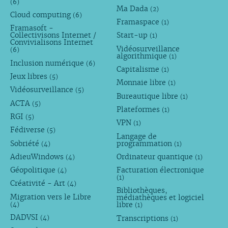
(6)
Ma Dada
(2)
Cloud computing
(6)
Framaspace
(1)
Framasoft -
Collectivisons Internet /
Start-up
(1)
Convivialisons Internet
Vidéosurveillance
(6)
algorithmique
(1)
Inclusion numérique
(6)
Capitalisme
(1)
Jeux libres
(5)
Monnaie libre
(1)
Vidéosurveillance
(5)
Bureautique libre
(1)
ACTA
(5)
Plateformes
(1)
RGI
(5)
VPN
(1)
Fédiverse
(5)
Langage de
Sobriété
programmation
(4)
(1)
AdieuWindows
Ordinateur quantique
(4)
(1)
Géopolitique
Facturation électronique
(4)
(1)
Créativité - Art
(4)
Bibliothèques,
Migration vers le Libre
médiathèques et logiciel
libre
(4)
(1)
DADVSI
Transcriptions
(4)
(1)