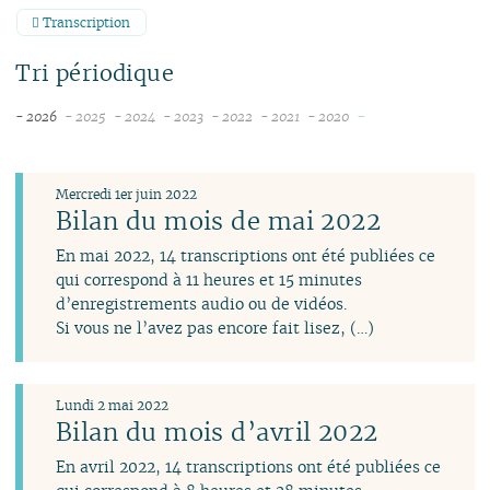
Transcription
Tri périodique
-
- 2026
- 2025
- 2024
- 2023
- 2022
- 2021
- 2020
août
décembre
décembre
décembre
décembre
novembre
novembre
juillet
novembre
novembre
novembre
novembre
octobre
juin
octobre
octobre
octobre
octobre
septembre
Mercredi 1er juin 2022
mai
septembre
septembre
septembre
septembre
août
Bilan du mois de mai 2022
avril
août
août
août
août
juillet
En mai 2022, 14 transcriptions ont été publiées ce
mars
juillet
juillet
juillet
juillet
juin
qui correspond à 11 heures et 15 minutes
février
juin
juin
juin
juin
avril
d’enregistrements audio ou de vidéos.
janvier
mai
mai
avril
mai
mars
Si vous ne l’avez pas encore fait lisez, (…)
avril
avril
mars
avril
février
mars
mars
février
mars
janvier
février
février
janvier
février
Lundi 2 mai 2022
janvier
janvier
janvier
Bilan du mois d’avril 2022
En avril 2022, 14 transcriptions ont été publiées ce