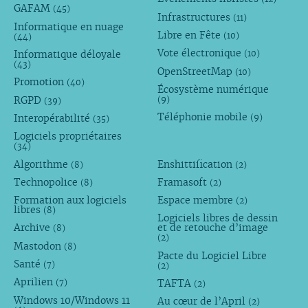
GAFAM
(45)
Infrastructures
(11)
Informatique en nuage
Libre en Fête
(10)
(44)
Vote électronique
Informatique déloyale
(10)
(43)
OpenStreetMap
(10)
Promotion
(40)
Écosystème numérique
RGPD
(9)
(39)
Téléphonie mobile
Interopérabilité
(9)
(35)
Logiciels propriétaires
(34)
Algorithme
Enshittification
(8)
(2)
Technopolice
Framasoft
(8)
(2)
Formation aux logiciels
Espace membre
(2)
libres
(8)
Logiciels libres de dessin
Archive
et de retouche d’image
(8)
(2)
Mastodon
(8)
Pacte du Logiciel Libre
Santé
(7)
(2)
Aprilien
TAFTA
(7)
(2)
Windows 10/Windows 11
Au cœur de l’April
(2)