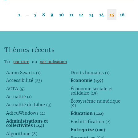
…
1
7
8
9
10
11
12
13
14
15
16
Thèmes récents
Tri
par titre
ou
par utilisation
Aaron Swartz
Droits humains
(1)
(1)
Accessibilité
Économie
(23)
(159)
ACTA
Économie sociale et
(5)
solidaire
(19)
Actualité
(1)
Écosystème numérique
Actualité du Libre
(3)
(9)
AdieuWindows
Éducation
(4)
(222)
Administrations et
Enshittification
(2)
collectivités
(244)
Entreprise
(100)
Algorithme
(8)
Entreprises