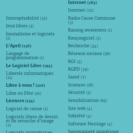
Internet
(283)
Internet
(22)
Interopérabilité
Radio Cause Commune
(35)
(3)
Jeux libres
(5)
Raising awareness
(1)
Journalisme et logiciels
Rançongiciel
(1)
(3)
L’April
Recherche
(136)
(34)
Langage de
Réseaux sociaux
(56)
programmation
(1)
RGI
(5)
Le Logiciel Libre
(194)
RGPD
(39)
Libertés informatiques
Santé
(7)
(21)
Sciences
Libre à vous !
(18)
(210)
Sécurité
Libre en Fête
(3)
(10)
Sensibilisation
Licences
(65)
(154)
Site web
Logiciel de caisse
(4)
(1)
Sobriété
Logiciels libres de dessin
(4)
et de retouche d’image
Software Heritage
(4)
(2)
Souveraineté numérique
Logiciels propriétaires