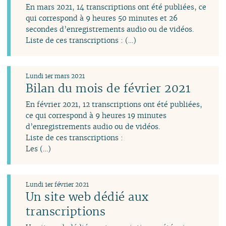
En mars 2021, 14 transcriptions ont été publiées, ce
mars
juillet
juillet
juillet
juillet
juin
qui correspond à 9 heures 50 minutes et 26
février
juin
juin
juin
juin
avril
secondes d’enregistrements audio ou de vidéos.
janvier
mai
mai
avril
mai
mars
Liste de ces transcriptions : (…)
avril
avril
mars
avril
février
mars
mars
février
mars
janvier
février
février
janvier
février
Lundi 1er mars 2021
janvier
janvier
janvier
Bilan du mois de février 2021
En février 2021, 12 transcriptions ont été publiées,
ce qui correspond à 9 heures 19 minutes
d’enregistrements audio ou de vidéos.
Liste de ces transcriptions :
Les (…)
Lundi 1er février 2021
Un site web dédié aux
transcriptions