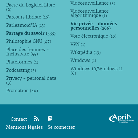
Vidéosurveillance
(5)
Pacte du Logiciel Libre
(2)
Vidéosurveillance
algorithmique
(1)
Parcours libriste
(16)
Vie privée - données
Parlezmoid’IA
(13)
personnelles
(266)
Partage du savoir
(355)
Vote électronique
(10)
Philosophie GNU
(47)
VPN
(1)
Place des femmes -
Wikipédia
(19)
Inclusivité
(55)
Windows
(1)
Plateformes
(1)
Windows 10/Windows 11
Podcasting
(3)
(6)
Privacy - personal data
(3)
Promotion
(40)
Contact
Mentions légales
rss
mastodon
Se connecter