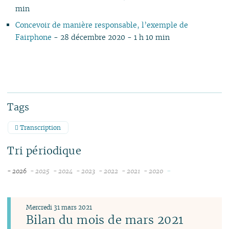
min
Concevoir de manière responsable, l’exemple de
Fairphone
- 28 décembre 2020 - 1 h 10 min
Tags
Transcription
Tri périodique
-
- 2026
- 2025
- 2024
- 2023
- 2022
- 2021
- 2020
août
décembre
décembre
décembre
décembre
novembre
novembre
juillet
novembre
novembre
novembre
novembre
octobre
juin
octobre
octobre
octobre
octobre
septembre
Mercredi 31 mars 2021
mai
septembre
septembre
septembre
septembre
août
Bilan du mois de mars 2021
avril
août
août
août
août
juillet