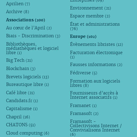
(69)
Aprilien
(7)
Environnement
(21)
Archive
(8)
Espace membre
(2)
Associations
(200)
État et administrations
Au cœur de l’April
(2)
(76)
Biais - Discrimination
Europe
(3)
(102)
Bibliothèques,
Évènements libristes
(12)
médiathèques et logiciel
libre
Facturation électronique
(1)
(1)
Big Tech
(21)
Fausses informations
(2)
Blockchain
(3)
Fédiverse
(5)
Brevets logiciels
(13)
Formation aux logiciels
Bureautique libre
libres
(1)
(8)
Café libre
Fournisseurs d’accès à
(21)
Internet associatifs
(1)
Candidats.fr
(1)
Framanet
(1)
Capitalisme
(1)
Framasoft
(2)
Chapril
(16)
Framasoft -
CHATONS
(51)
Collectivisons Internet /
Convivialisons Internet
Cloud computing
(6)
(6)