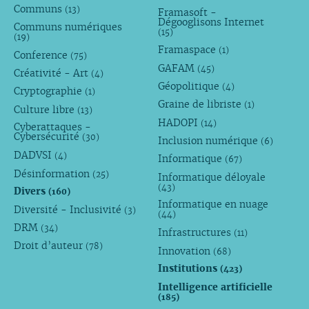
Communs
(13)
Framasoft -
Dégooglisons Internet
Communs numériques
(15)
(19)
Framaspace
(1)
Conference
(75)
GAFAM
(45)
Créativité - Art
(4)
Géopolitique
(4)
Cryptographie
(1)
Graine de libriste
(1)
Culture libre
(13)
HADOPI
(14)
Cyberattaques -
Cybersécurité
(30)
Inclusion numérique
(6)
DADVSI
(4)
Informatique
(67)
Désinformation
(25)
Informatique déloyale
(43)
Divers
(160)
Informatique en nuage
Diversité - Inclusivité
(3)
(44)
DRM
(34)
Infrastructures
(11)
Droit d’auteur
(78)
Innovation
(68)
Institutions
(423)
Intelligence artificielle
(185)