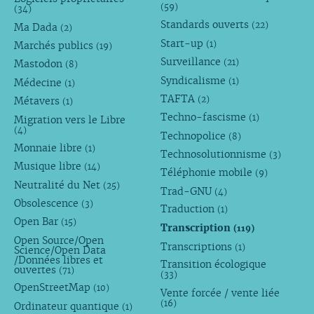
(59)
(34)
Standards ouverts
(22)
Ma Dada
(2)
Start-up
(1)
Marchés publics
(19)
Surveillance
(21)
Mastodon
(8)
Syndicalisme
(1)
Médecine
(1)
TAFTA
(2)
Métavers
(1)
Techno-fascisme
(1)
Migration vers le Libre
(4)
Technopolice
(8)
Monnaie libre
(1)
Technosolutionnisme
(3)
Musique libre
(14)
Téléphonie mobile
(9)
Neutralité du Net
(25)
Trad-GNU
(4)
Obsolescence
(3)
Traduction
(1)
Open Bar
(15)
Transcription
(119)
Open Source/Open
Transcriptions
(1)
Science/Open Data
/Données libres et
Transition écologique
ouvertes
(71)
(33)
OpenStreetMap
(10)
Vente forcée / vente liée
(16)
Ordinateur quantique
(1)