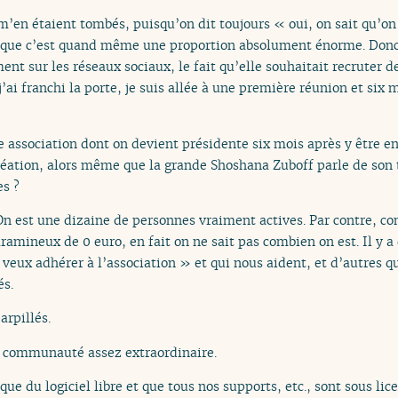
s m’en étaient tombés, puisqu’on dit toujours « oui, on sait qu’on
e que c’est quand même une proportion absolument énorme. Donc
ment sur les réseaux sociaux, le fait qu’elle souhaitait recruter d
’ai franchi la porte, je suis allée à une première réunion et six 
 association dont on devient présidente six mois après y être en
création, alors même que la grande Shoshana Zuboff parle de son 
s ?
. On est une dizaine de personnes vraiment actives. Par contre, c
ramineux de 0 euro, en fait on ne sait pas combien on est. Il y 
 veux adhérer à l’association » et qui nous aident, et d’autres 
és.
arpillés.
 communauté assez extraordinaire.
ue du logiciel libre et que tous nos supports, etc., sont sous lice