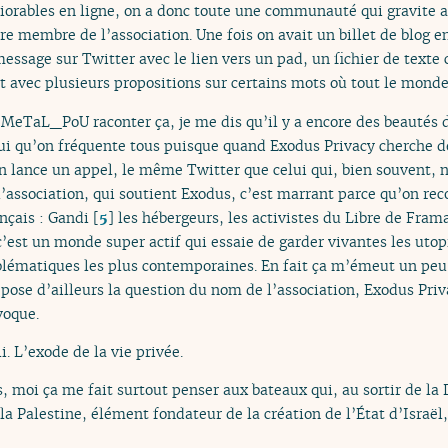
liorables en ligne, on a donc toute une communauté qui gravite a
 membre de l’association. Une fois on avait un billet de blog en 
message sur Twitter avec le lien vers un pad, un fichier de texte 
 et avec plusieurs propositions sur certains mots où tout le monde
MeTaL_PoU raconter ça, je me dis qu’il y a encore des beautés d
lui qu’on fréquente tous puisque quand Exodus Privacy cherche de
ion lance un appel, le même Twitter que celui qui, bien souvent,
l’association, qui soutient Exodus, c’est marrant parce qu’on rec
nçais : Gandi
[
5
]
les hébergeurs, les activistes du Libre de Fram
’est un monde super actif qui essaie de garder vivantes les utop
blématiques les plus contemporaines. En fait ça m’émeut un peu,
 pose d’ailleurs la question du nom de l’association, Exodus Priva
voque.
li. L’exode de la vie privée.
, moi ça me fait surtout penser aux bateaux qui, au sortir de l
 la Palestine, élément fondateur de la création de l’État d’Israël,