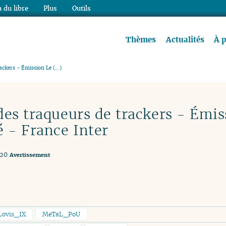
 du libre
Plus
Outils
re à lire !
Thèmes
Actualités
À 
ackers - Émission Le (…)
des traqueurs de trackers - Émis
 - France Inter
020
Avertissement
Lovis_IX
MeTaL_PoU