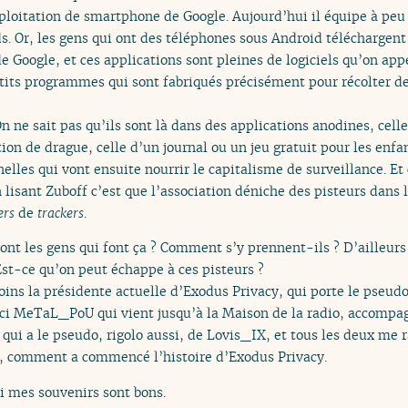
xploitation de smartphone de Google. Aujourd’hui il équipe à p
s. Or, les gens qui ont des téléphones sous Android téléchargent
e Google, et ces applications sont pleines de logiciels qu’on app
etits programmes qui sont fabriqués précisément pour récolter d
 On ne sait pas qu’ils sont là dans des applications anodines, cel
on de drague, celle d’un journal ou un jeu gratuit pour les enfant
lles qui vont ensuite nourrir le capitalisme de surveillance. Et 
lisant Zuboff c’est que l’association déniche des pisteurs dans 
ers
de
trackers
.
nt les gens qui font ça ? Comment s’y prennent-ils ? D’ailleurs 
st-ce qu’on peut échappe à ces pisteurs ?
oins la présidente actuelle d’Exodus Privacy, qui porte le pseu
ici MeTaL_PoU qui vient jusqu’à la Maison de la radio, accomp
 qui a le pseudo, rigolo aussi, de Lovis_IX, et tous les deux me
s, comment a commencé l’histoire d’Exodus Privacy.
si mes souvenirs sont bons.