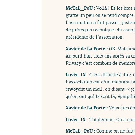
MeTaL_PoU :
Voilà ! Et les bra
gratte un peu on se rend compt
l’association a fait passer, juste
de prérequis technique, du coup j
présidente de l’association.
Xavier de La Porte :
OK. Mais une
Aujourd’hui, trois ans après sa 
Privacy c’est combien de membre
Lovis_IX :
C’est difficile à dire
l’association est d’un montant fa
envoyant un mail, en disant « je
qu’on sait qu’ils sont là, éparpill
Xavier de La Porte :
Vous êtes ép
Lovis_IX :
Totalement. On a une
MeTaL_PoU :
Comme on ne fait q