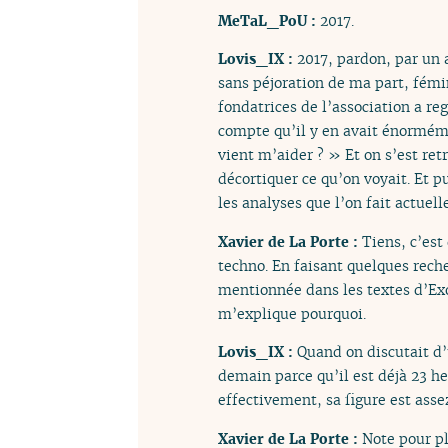
MeTaL_PoU :
2017.
Lovis_IX :
2017, pardon, par un 
sans péjoration de ma part, fém
fondatrices de l’association a reg
compte qu’il y en avait énormém
vient m’aider ? » Et on s’est ret
décortiquer ce qu’on voyait. Et p
les analyses que l’on fait actuel
Xavier de La Porte :
Tiens, c’est
techno. En faisant quelques reche
mentionnée dans les textes d’Exo
m’explique pourquoi.
Lovis_IX :
Quand on discutait d’
demain parce qu’il est déjà 23 he
effectivement, sa figure est asse
Xavier de La Porte :
Note pour pl