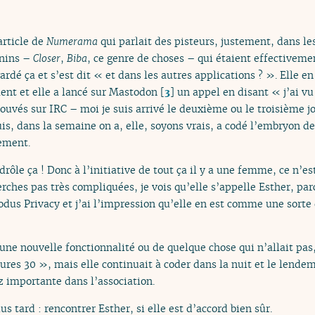
article de
Numerama
qui parlait des pisteurs, justement, dans l
inins –
Closer
,
Biba
, ce genre de choses – qui étaient effectiveme
ardé ça et s’est dit « et dans les autres applications ? ». Elle en
ent et elle a lancé sur Mastodon
[
3
]
un appel en disant « j’ai v
rouvés sur IRC – moi je suis arrivé le deuxième ou le troisième jo
uis, dans la semaine on a, elle, soyons vrais, a codé l’embryon d
lement.
 drôle ça ! Donc à l’initiative de tout ça il y a une femme, ce n’
rches pas très compliquées, je vois qu’elle s’appelle Esther, par
dus Privacy et j’ai l’impression qu’elle en est comme une sorte 
une nouvelle fonctionnalité ou de quelque chose qui n’allait pas,
ures 30 », mais elle continuait à coder dans la nuit et le lendem
z importante dans l’association.
us tard : rencontrer Esther, si elle est d’accord bien sûr.