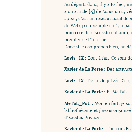
Au départ, donc, il y a Esther, ma
a un article
[
4
]
de
Numerama
, v
appel, c’est un réseau social de
m
du Web, par exemple il n’y a pas
protocole de discussion historiqu
premier de l’Internet.
Donc si je comprends bien, au dé
Lovis_IX :
Tout à fait. Ce sont de
Xavier de La Porte :
Des activist
Lovis_IX :
De la vie privée. Ce q
Xavier de La Porte :
Et MeTaL_Po
MeTaL_PoU :
Moi, en fait, je su
bibliothécaire et j’avais organisé
d’Exodus Privacy.
Xavier de La Porte :
Toujours Est