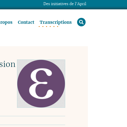
Des initiatives de l’April
rechercher
propos
Contact
Transcriptions
sion