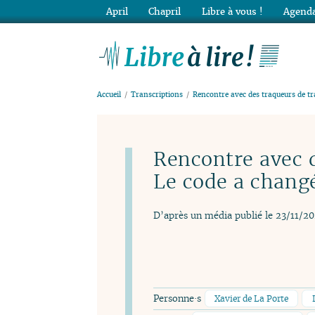
April
Chapril
Libre à vous !
Agenda
Lib
Accueil
Transcriptions
Rencontre avec des traqueurs de tr
Rencontre avec 
Le code a changé
D’après un média publié le 23/11/2
Personne·s
Xavier de La Porte