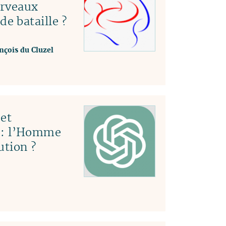
erveaux
e bataille ?
nçois du Cluzel
et
le : l’Homme
ution ?