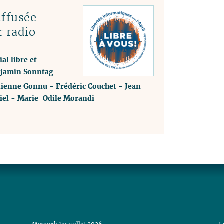
ffusée
r radio
al libre et
enjamin Sonntag
tienne Gonnu
-
Frédéric Couchet
-
Jean-
iel
-
Marie-Odile Morandi