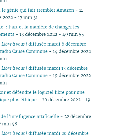
 min
05
03
05
03
04
03
04
03
04
05
04
05
04
u le génie qui fait trembler Amazon
- 11
04
02
04
02
03
02
03
01
03
04
03
04
03
 2022 - 17 min 31
03
01
03
01
02
01
02
02
03
02
03
02
e : l’art et la manière de changer les
02
02
01
01
01
02
01
ements
- 13 décembre 2022 - 49 min 55
01
01
n
Libre à vous !
diffusée mardi 6 décembre
 radio Cause Commune
- 14 décembre 2022
 min
n
Libre à vous !
diffusée mardi 13 décembre
 radio Cause Commune
- 19 décembre 2022
 min
r et défendre le logiciel libre pour une
ique plus éthique
- 20 décembre 2022 - 19
 de l’intelligence artificielle
- 22 décembre
7 min 58
n
Libre à vous !
diffusée mardi 20 décembre