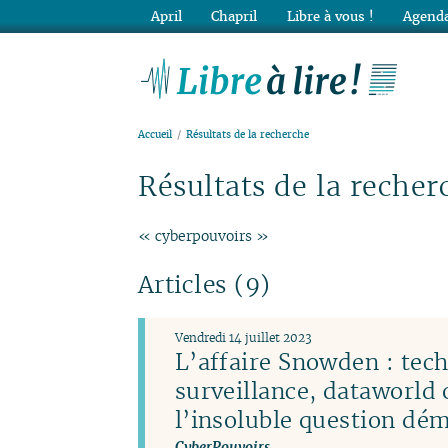
April
Chapril
Libre à vous !
Agenda
Lib
Accueil
Résultats de la recherche
Résultats de la recher
« cyberpouvoirs »
Articles (9)
Vendredi 14 juillet 2023
L’affaire Snowden : tec
surveillance, dataworld 
l’insoluble question dé
CyberPouvoirs