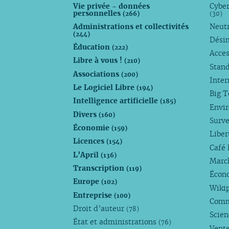
Vie privée - données
Cyber
personnelles
(266)
(30)
Administrations et collectivités
Neutr
(244)
Dési
Éducation
(222)
Acces
Libre à vous !
(210)
Stan
Associations
(200)
Inte
Le Logiciel Libre
(194)
Big 
Intelligence artificielle
(185)
Envi
Divers
(160)
Surve
Économie
(159)
Liber
Licences
(154)
Café 
L’April
(136)
Marc
Transcription
(119)
Écono
Europe
(102)
Wiki
Entreprise
(100)
Comm
Droit d’auteur
(78)
Scie
État et administrations
(76)
Vente