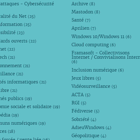
attaques - Cybersécurité
Archive
(8)
Mastodon
(8)
alité du Net
(25)
Santé
(7)
nformation
(25)
Aprilien
(7)
sibilité
(23)
Windows 10/Windows 11
(6)
dards ouverts
(22)
Cloud computing
(6)
rnet
(22)
Framasoft - Collectivisons
Tech
Internet / Convivialisons Inter
(21)
(6)
ronnement
(21)
Inclusion numérique
(6)
illance
(21)
Jeux libres
(5)
tés informatiques
(21)
Vidéosurveillance
(5)
libre
(21)
ACTA
(5)
hés publics
(19)
RGI
(5)
mie sociale et solidaire
(19)
Fédiverse
(5)
pédia
(19)
Sobriété
(4)
uns numériques
(19)
AdieuWindows
(4)
nces
(18)
Géopolitique
(4)
 forcée / vente liée
(16)