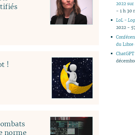
2022 sur
tifiés
- 1 h 30
LoL - Logi
2022 - 5
Conféren
du Libre
ChatGPT 
décembre
t !
 combats
le norme