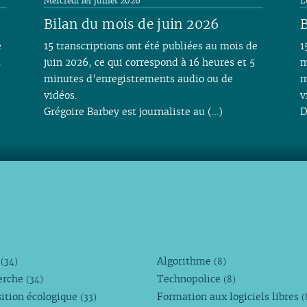
Mercredi 1er juillet 2026
L
Bilan du mois de juin 2026
B
e
15 transcriptions ont été publiées au mois de
1
t
juin 2026, ce qui correspond à 16 heures et 5
m
minutes d’enregistrements audio ou de
m
vidéos.
v
Grégoire Barbey est journaliste au (…)
D
M
Algorithme
(34)
(8)
erche
Technopolice
(34)
(8)
ition écologique
Formation aux logiciels libres
(33)
(