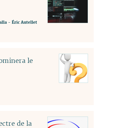
lla
-
Éric Autellet
ominera le
ectre de la