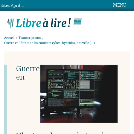
MENU
Sites April ...
Libre à lire !
Accueil
Transcriptions
Guerre en Ukraine : les combats cyber-hybrides, nouvelle (…)
Guerre
en