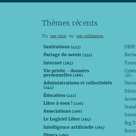
Thèmes récents
Tri
par titre
ou
par utilisation
Institutions
DR
(423)
Partage du savoir
Rech
(355)
Internet
Trans
(283)
Vie privée - données
Cyber
personnelles
(266)
(30)
Administrations et collectivités
Neutr
(244)
Dési
Éducation
(222)
Acces
Libre à vous !
(210)
Stan
Associations
(200)
Inte
Le Logiciel Libre
(194)
Big 
Intelligence artificielle
(185)
Envi
Divers
(160)