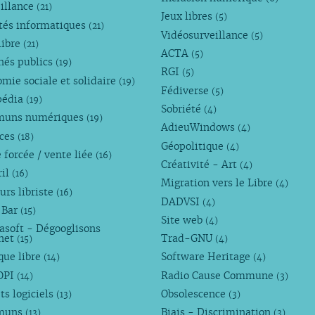
illance
(21)
Jeux libres
(5)
tés informatiques
(21)
Vidéosurveillance
(5)
libre
(21)
ACTA
(5)
hés publics
(19)
RGI
(5)
mie sociale et solidaire
(19)
Fédiverse
(5)
pédia
(19)
Sobriété
(4)
uns numériques
(19)
AdieuWindows
(4)
nces
(18)
Géopolitique
(4)
 forcée / vente liée
(16)
Créativité - Art
(4)
ril
(16)
Migration vers le Libre
(4)
urs libriste
(16)
DADVSI
(4)
 Bar
(15)
Site web
(4)
asoft - Dégooglisons
rnet
Trad-GNU
(15)
(4)
que libre
Software Heritage
(14)
(4)
OPI
Radio Cause Commune
(14)
(3)
ts logiciels
Obsolescence
(13)
(3)
muns
Biais - Discrimination
(13)
(3)