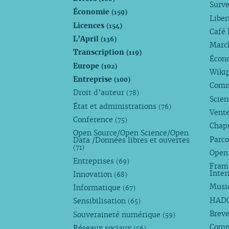
Surve
Économie
(159)
Liber
Licences
(154)
Café 
L’April
(136)
Marc
Transcription
(119)
Écono
Europe
(102)
Wiki
Entreprise
(100)
Comm
Droit d’auteur
(78)
Scie
État et administrations
(76)
Vente
Conference
(75)
Chap
Open Source/Open Science/Open
Parco
Data /Données libres et ouvertes
(71)
Open
Entreprises
(69)
Fram
Inte
Innovation
(68)
Musi
Informatique
(67)
HAD
Sensibilisation
(65)
Breve
Souveraineté numérique
(59)
Com
Réseaux sociaux
(56)