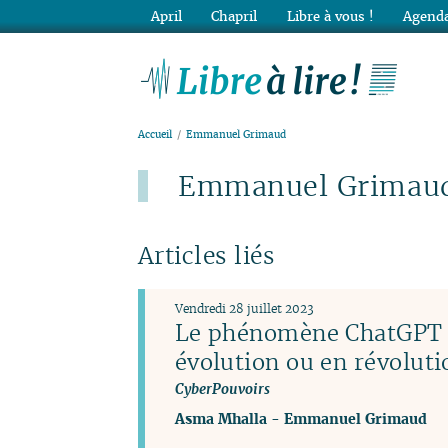
April
Chapril
Libre à vous !
Agenda
Lib
Accueil
Emmanuel Grimaud
Emmanuel Grimau
Articles liés
Vendredi 28 juillet 2023
Le phénomène ChatGPT et
évolution ou en révoluti
CyberPouvoirs
Asma Mhalla
-
Emmanuel Grimaud