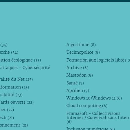
M
Algorithme
(34)
(8)
erche
Technopolice
(34)
(8)
ition écologique
Formation aux logiciels libres
(33)
(
attaques - Cybersécurité
Archive
(8)
Mastodon
(8)
alité du Net
(25)
Santé
(7)
nformation
(25)
Aprilien
(7)
sibilité
(23)
Windows 10/Windows 11
(6)
dards ouverts
(22)
Cloud computing
(6)
rnet
(22)
Framasoft - Collectivisons
Tech
Internet / Convivialisons Inter
(21)
(6)
ronnement
(21)
Inclusion numérique
(6)