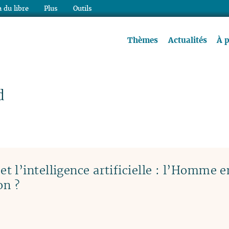
 du libre
Plus
Outils
re à lire !
Thèmes
Actualités
À 
d
 l’intelligence artificielle : l’Homme e
on ?