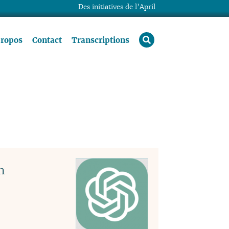
Des initiatives de l’April
rechercher
propos
Contact
Transcriptions
n