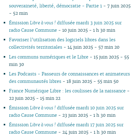
07
01
06
07
06
02
06
06
06
07
06
07
06
06
06
0
souveraineté, liberté, démocratie - Partie 1
- 7 juin 2025
06
05
06
05
05
04
05
06
05
06
05
05
05
0
- 52 min
05
04
04
04
04
03
04
05
04
05
04
04
04
0
Émission
Libre à vous !
diffusée mardi 3 juin 2025 sur
04
03
03
03
03
01
03
04
03
04
03
03
03
0
radio Cause Commune
- 10 juin 2025 - 1 h 30 min
03
02
02
02
02
02
03
02
03
02
02
02
0
Favoriser l’utilisation des logiciels libres dans les
02
01
01
01
01
01
02
01
01
01
0
collectivités territoriales
- 14 juin 2025 - 57 min 20
01
Les communs numériques et le Libre
- 15 juin 2025 - 55
min 30
Les Podcasts - Passeurs de connaissances et animateurs
des communautés libres
- 18 juin 2025 - 55 min 50
France Numérique Libre : les coulisses de la naissance
-
22 juin 2025 - 15 min 22
Émission
Libre à vous !
diffusée mardi 10 juin 2025 sur
radio Cause Commune
- 23 juin 2025 - 1 h 30 min
Émission
Libre à vous !
diffusée mardi 17 juin 2025 sur
radio Cause Commune
- 24 juin 2025 - 1 h 30 min