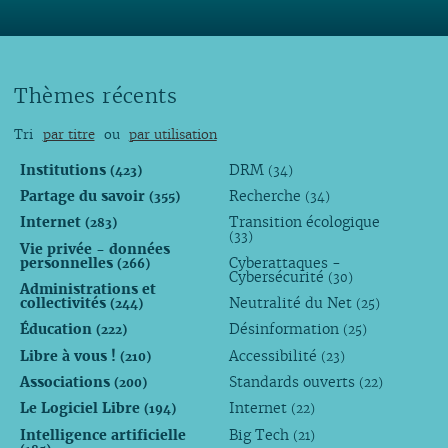
Thèmes récents
Tri
par titre
ou
par utilisation
Institutions
DRM
(423)
(34)
Partage du savoir
Recherche
(355)
(34)
Internet
Transition écologique
(283)
(33)
Vie privée - données
personnelles
Cyberattaques -
(266)
Cybersécurité
(30)
Administrations et
collectivités
Neutralité du Net
(244)
(25)
Éducation
Désinformation
(222)
(25)
Libre à vous !
Accessibilité
(210)
(23)
Associations
Standards ouverts
(200)
(22)
Le Logiciel Libre
Internet
(194)
(22)
Intelligence artificielle
Big Tech
(21)