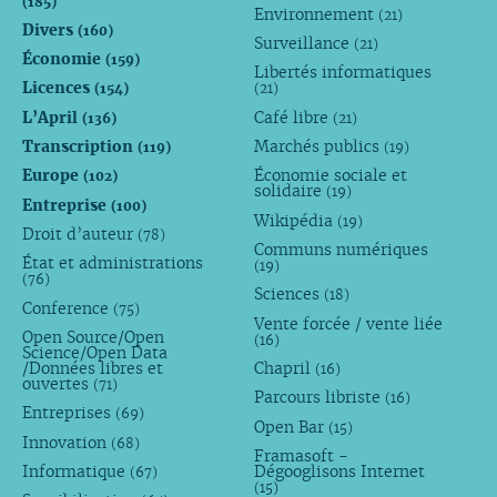
(185)
Environnement
(21)
Divers
(160)
Surveillance
(21)
Économie
(159)
Libertés informatiques
Licences
(154)
(21)
L’April
Café libre
(136)
(21)
Transcription
Marchés publics
(119)
(19)
Europe
Économie sociale et
(102)
solidaire
(19)
Entreprise
(100)
Wikipédia
(19)
Droit d’auteur
(78)
Communs numériques
État et administrations
(19)
(76)
Sciences
(18)
Conference
(75)
Vente forcée / vente liée
Open Source/Open
(16)
Science/Open Data
/Données libres et
Chapril
(16)
ouvertes
(71)
Parcours libriste
(16)
Entreprises
(69)
Open Bar
(15)
Innovation
(68)
Framasoft -
Informatique
Dégooglisons Internet
(67)
(15)