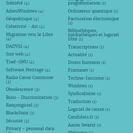
Sobriété
programmation
(4)
(1)
AdieuWindows
Ordinateur quantique
(4)
(1)
Géopolitique
Facturation électronique
(4)
(1)
Créativité - Art
(4)
Bibliothèques,
Migration vers le Libre
médiathèques et logiciel
libre
(4)
(1)
DADVSI
Transcriptions
(4)
(1)
Site web
Actualité
(4)
(1)
Trad-GNU
Droits humains
(4)
(1)
Software Heritage
Framanet
(4)
(1)
Radio Cause Commune
Techno-fascisme
(1)
(3)
Windows
(1)
Obsolescence
(3)
Syndicalisme
(1)
Biais - Discrimination
(3)
Traduction
(1)
Rançongiciel
(3)
Logiciel de caisse
(1)
Blockchain
(3)
Candidats.fr
(1)
Sécurité
(3)
Aaron Swartz
(1)
Privacy - personal data
Métavers
(3)
(1)