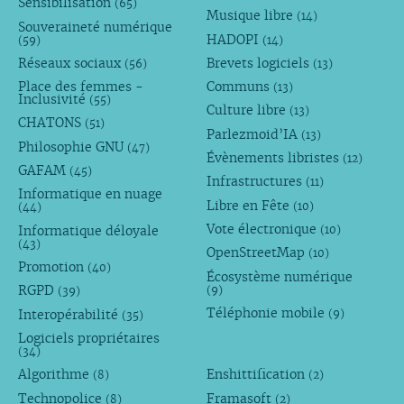
Sensibilisation
(65)
Musique libre
(14)
Souveraineté numérique
HADOPI
(59)
(14)
Réseaux sociaux
Brevets logiciels
(56)
(13)
Place des femmes -
Communs
(13)
Inclusivité
(55)
Culture libre
(13)
CHATONS
(51)
Parlezmoid’IA
(13)
Philosophie GNU
(47)
Évènements libristes
(12)
GAFAM
(45)
Infrastructures
(11)
Informatique en nuage
Libre en Fête
(10)
(44)
Vote électronique
Informatique déloyale
(10)
(43)
OpenStreetMap
(10)
Promotion
(40)
Écosystème numérique
RGPD
(9)
(39)
Téléphonie mobile
Interopérabilité
(9)
(35)
Logiciels propriétaires
(34)
Algorithme
Enshittification
(8)
(2)
Technopolice
Framasoft
(8)
(2)