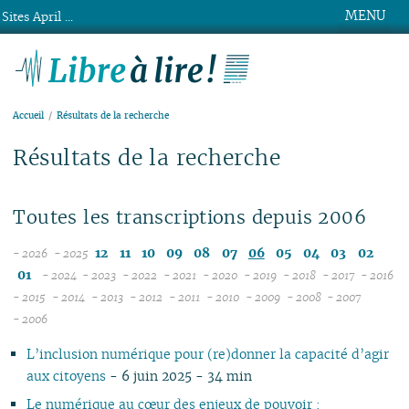
MENU
Sites April ...
Libre à lire !
Accueil
Résultats de la recherche
Résultats de la recherche
Toutes les transcriptions depuis 2006
12
11
10
09
08
07
06
05
04
03
02
- 2026
- 2025
08
01
- 2024
- 2023
- 2022
- 2021
- 2020
- 2019
- 2018
- 2017
- 2016
07
12
12
12
12
12
12
12
12
1
- 2015
- 2014
- 2013
- 2012
- 2011
- 2010
- 2009
- 2008
- 2007
12
06
11
12
11
12
11
12
11
12
11
12
11
04
11
12
11
04
1
- 2006
11
05
10
10
11
10
10
10
11
10
11
10
11
10
10
11
10
1
L’inclusion numérique pour (re)donner la capacité d’agir
10
04
09
10
09
09
09
09
09
10
09
10
09
09
10
09
0
aux citoyens
- 6 juin 2025 - 34 min
09
03
08
09
08
08
08
08
08
09
08
09
08
08
06
08
0
08
02
07
08
07
04
07
07
07
08
07
08
07
07
01
07
0
Le numérique au cœur des enjeux de pouvoir :