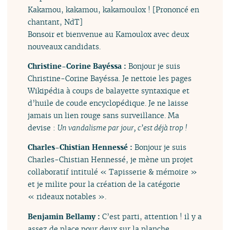
Kakamou, kakamou, kakamoulox ! [Prononcé en
chantant, NdT]
Bonsoir et bienvenue au Kamoulox avec deux
nouveaux candidats.
Christine-Corine Bayéssa :
Bonjour je suis
Christine-Corine Bayéssa. Je nettoie les pages
Wikipédia à coups de balayette syntaxique et
d’huile de coude encyclopédique. Je ne laisse
jamais un lien rouge sans surveillance. Ma
devise :
Un vandalisme par jour, c’est déjà trop !
Charles-Chistian Hennessé :
Bonjour je suis
Charles-Chistian Hennessé, je mène un projet
collaboratif intitulé « Tapisserie & mémoire »
et je milite pour la création de la catégorie
« rideaux notables ».
Benjamin Bellamy :
C’est parti, attention ! il y a
assez de place pour deux sur la planche.