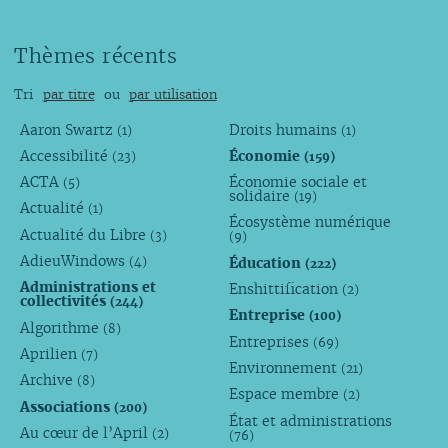
Thèmes récents
Tri
par titre
ou
par utilisation
Aaron Swartz
Droits humains
(1)
(1)
Accessibilité
Économie
(23)
(159)
ACTA
Économie sociale et
(5)
solidaire
(19)
Actualité
(1)
Écosystème numérique
Actualité du Libre
(3)
(9)
AdieuWindows
Éducation
(4)
(222)
Administrations et
Enshittification
(2)
collectivités
(244)
Entreprise
(100)
Algorithme
(8)
Entreprises
(69)
Aprilien
(7)
Environnement
(21)
Archive
(8)
Espace membre
(2)
Associations
(200)
État et administrations
Au cœur de l’April
(2)
(76)