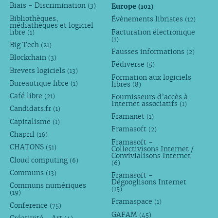
Biais - Discrimination
Europe
(3)
(102)
Bibliothèques,
Évènements libristes
(12)
médiathèques et logiciel
libre
Facturation électronique
(1)
(1)
Big Tech
(21)
Fausses informations
(2)
Blockchain
(3)
Fédiverse
(5)
Brevets logiciels
(13)
Formation aux logiciels
Bureautique libre
libres
(1)
(8)
Café libre
Fournisseurs d’accès à
(21)
Internet associatifs
(1)
Candidats.fr
(1)
Framanet
(1)
Capitalisme
(1)
Framasoft
(2)
Chapril
(16)
Framasoft -
CHATONS
(51)
Collectivisons Internet /
Convivialisons Internet
Cloud computing
(6)
(6)
Communs
(13)
Framasoft -
Dégooglisons Internet
Communs numériques
(15)
(19)
Framaspace
(1)
Conference
(75)
GAFAM
(45)
Créativité - Art