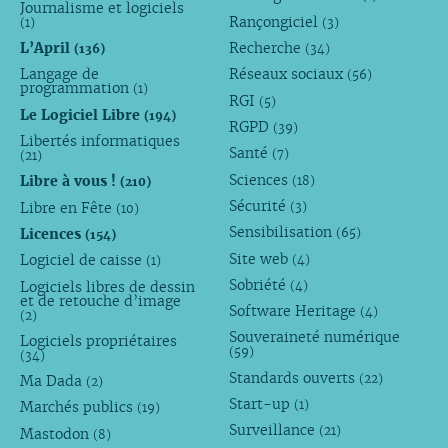
Journalisme et logiciels
Rançongiciel
(1)
(3)
L’April
Recherche
(136)
(34)
Langage de
Réseaux sociaux
(56)
programmation
(1)
RGI
(5)
Le Logiciel Libre
(194)
RGPD
(39)
Libertés informatiques
Santé
(7)
(21)
Sciences
Libre à vous !
(18)
(210)
Sécurité
Libre en Fête
(3)
(10)
Sensibilisation
Licences
(65)
(154)
Site web
Logiciel de caisse
(4)
(1)
Sobriété
Logiciels libres de dessin
(4)
et de retouche d’image
Software Heritage
(4)
(2)
Souveraineté numérique
Logiciels propriétaires
(59)
(34)
Standards ouverts
(22)
Ma Dada
(2)
Start-up
(1)
Marchés publics
(19)
Surveillance
(21)
Mastodon
(8)