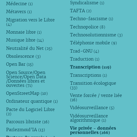
Syndicalisme
(1)
Médecine
(1)
TAFTA
(2)
Métavers
(1)
Techno-fascisme
(1)
Migration vers le Libre
(4)
Technopolice
(8)
Monnaie libre
(1)
Technosolutionnisme
(3)
Musique libre
(14)
Téléphonie mobile
(9)
Neutralité du Net
(25)
Trad-GNU
(4)
Obsolescence
(3)
Traduction
(1)
Open Bar
(15)
Transcription
(119)
Open Source/Open
Transcriptions
(1)
Science/Open Data
/Données libres et
Transition écologique
ouvertes
(71)
(33)
OpenStreetMap
(10)
Vente forcée / vente liée
(16)
Ordinateur quantique
(1)
Vidéosurveillance
(5)
Pacte du Logiciel Libre
(2)
Vidéosurveillance
algorithmique
(1)
Parcours libriste
(16)
Vie privée - données
Parlezmoid’IA
(13)
personnelles
(266)