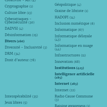
(4)
Géopolitique
(4)
Cryptographie
(1)
Graine de libriste
(1)
Culture libre
(13)
HADOPI
(14)
Cyberattaques -
Cybersécurité
(30)
Inclusion numérique
(6)
DADVSI
(4)
Informatique
(67)
Désinformation
(25)
Informatique déloyale
(43)
Divers
(160)
Informatique en nuage
Diversité - Inclusivité
(3)
(44)
DRM
(34)
Infrastructures
(11)
Droit d’auteur
(78)
Innovation
(68)
Institutions
(423)
Intelligence artificielle
(185)
Internet
(283)
Internet
(22)
Interopérabilité
Radio Cause Commune
(35)
(3)
Jeux libres
(5)
Raising awareness
(1)