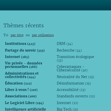
Thèmes récents
Tri
par titre
ou
par utilisation
Institutions
DRM
(423)
(34)
Partage du savoir
Recherche
(355)
(34)
Internet
Transition écologique
(283)
(33)
Vie privée - données
personnelles
Cyberattaques -
(266)
Cybersécurité
(30)
Administrations et
collectivités
Neutralité du Net
(244)
(25)
Éducation
Désinformation
(222)
(25)
Libre à vous !
Accessibilité
(210)
(23)
Associations
Standards ouverts
(200)
(22)
Le Logiciel Libre
Internet
(194)
(22)
Intelligence artificielle
Big Tech
(21)