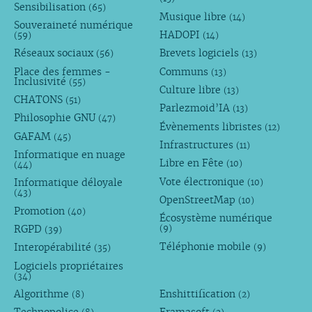
Sensibilisation
(65)
Musique libre
(14)
Souveraineté numérique
HADOPI
(59)
(14)
Réseaux sociaux
Brevets logiciels
(56)
(13)
Place des femmes -
Communs
(13)
Inclusivité
(55)
Culture libre
(13)
CHATONS
(51)
Parlezmoid’IA
(13)
Philosophie GNU
(47)
Évènements libristes
(12)
GAFAM
(45)
Infrastructures
(11)
Informatique en nuage
Libre en Fête
(10)
(44)
Vote électronique
Informatique déloyale
(10)
(43)
OpenStreetMap
(10)
Promotion
(40)
Écosystème numérique
RGPD
(9)
(39)
Téléphonie mobile
Interopérabilité
(9)
(35)
Logiciels propriétaires
(34)
Algorithme
Enshittification
(8)
(2)