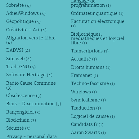
Langage de
Sobriété
programmation
(4)
(1)
AdieuWindows
Ordinateur quantique
(4)
(1)
Géopolitique
Facturation électronique
(4)
(1)
Créativité - Art
(4)
Bibliothèques,
Migration vers le Libre
médiathèques et logiciel
libre
(4)
(1)
DADVSI
Transcriptions
(4)
(1)
Site web
Actualité
(4)
(1)
Trad-GNU
Droits humains
(4)
(1)
Software Heritage
Framanet
(4)
(1)
Radio Cause Commune
Techno-fascisme
(1)
(3)
Windows
(1)
Obsolescence
(3)
Syndicalisme
(1)
Biais - Discrimination
(3)
Traduction
(1)
Rançongiciel
(3)
Logiciel de caisse
(1)
Blockchain
(3)
Candidats.fr
(1)
Sécurité
(3)
Aaron Swartz
(1)
Privacy - personal data