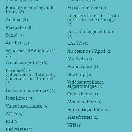
Technopolice
Framasoft
(8)
(2)
Formation aux logiciels
Espace membre
(2)
libres
(8)
Logiciels libres de dessin
Archive
et de retouche d’image
(8)
(2)
Mastodon
(8)
Pacte du Logiciel Libre
Santé
(7)
(2)
Aprilien
TAFTA
(7)
(2)
Windows 10/Windows 11
Au cœur de l’April
(2)
(6)
Ma Dada
(2)
Cloud computing
(6)
Framaspace
(1)
Framasoft -
Collectivisons Internet /
Start-up
(1)
Convivialisons Internet
Vidéosurveillance
(6)
algorithmique
(1)
Inclusion numérique
(6)
Capitalisme
(1)
Jeux libres
(5)
Monnaie libre
(1)
Vidéosurveillance
(5)
Bureautique libre
(1)
ACTA
(5)
Plateformes
(1)
RGI
(5)
VPN
(1)
Fédiverse
(5)