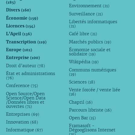
(185)
Environnement
(21)
Divers
(160)
Surveillance
(21)
Économie
(159)
Libertés informatiques
Licences
(154)
(21)
L’April
Café libre
(136)
(21)
Transcription
Marchés publics
(119)
(19)
Europe
Économie sociale et
(102)
solidaire
(19)
Entreprise
(100)
Wikipédia
(19)
Droit d’auteur
(78)
Communs numériques
État et administrations
(19)
(76)
Sciences
(18)
Conference
(75)
Vente forcée / vente liée
Open Source/Open
(16)
Science/Open Data
/Données libres et
Chapril
(16)
ouvertes
(71)
Parcours libriste
(16)
Entreprises
(69)
Open Bar
(15)
Innovation
(68)
Framasoft -
Informatique
Dégooglisons Internet
(67)
(15)