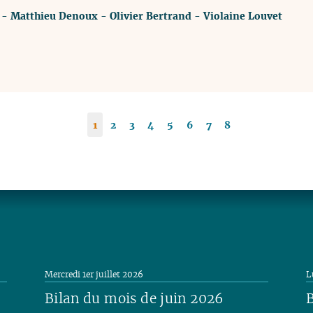
-
Matthieu Denoux
-
Olivier Bertrand
-
Violaine Louvet
1
2
3
4
5
6
7
8
Mercredi 1er juillet 2026
L
Bilan du mois de juin 2026
B