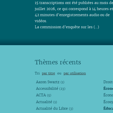
15 transcriptions ont été publiées au mois d
juillet 2026, ce qui correspond à 14 heures e
42 minutes d’enregistrements audio ou de
vidéos.
La commission d’enquête sur les (…)
Thèmes récents
Tri
par titre
ou
par utilisation
Aaron Swartz
Droi
(1)
Accessibilité
Écon
(23)
ACTA
Écono
(5)
Actualité
Écos
(1)
Actualité du Libre
Éduc
(3)