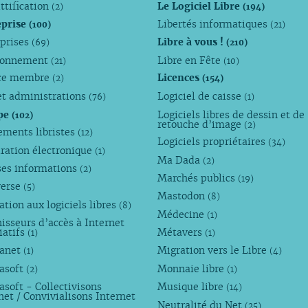
ttification
Le Logiciel Libre
(2)
(194)
eprise
Libertés informatiques
(100)
(21)
eprises
Libre à vous !
(69)
(210)
ronnement
Libre en Fête
(21)
(10)
ce membre
Licences
(2)
(154)
et administrations
Logiciel de caisse
(76)
(1)
pe
Logiciels libres de dessin et de
(102)
retouche d’image
(2)
ements libristes
(12)
Logiciels propriétaires
(34)
ration électronique
(1)
Ma Dada
(2)
ses informations
(2)
Marchés publics
(19)
verse
(5)
Mastodon
(8)
tion aux logiciels libres
(8)
Médecine
(1)
isseurs d’accès à Internet
iatifs
Métavers
(1)
(1)
anet
Migration vers le Libre
(1)
(4)
asoft
Monnaie libre
(2)
(1)
soft - Collectivisons
Musique libre
(14)
net / Convivialisons Internet
Neutralité du Net
(25)