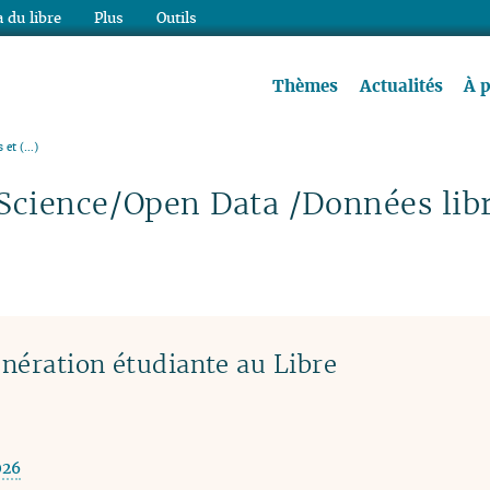
 du libre
Plus
Outils
re à lire !
Thèmes
Actualités
À 
 et (…)
cience/Open Data /Données libr
énération étudiante au Libre
026