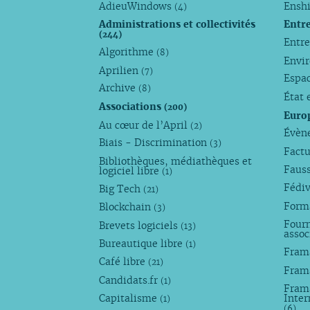
AdieuWindows
Enshi
(4)
Administrations et collectivités
Entr
(244)
Entr
Algorithme
(8)
Envi
Aprilien
(7)
Espa
Archive
(8)
État 
Associations
(200)
Euro
Au cœur de l’April
(2)
Évèn
Biais - Discrimination
(3)
Factu
Bibliothèques, médiathèques et
Faus
logiciel libre
(1)
Fédi
Big Tech
(21)
Forma
Blockchain
(3)
Fourn
Brevets logiciels
(13)
assoc
Bureautique libre
(1)
Fram
Café libre
(21)
Fram
Candidats.fr
(1)
Frama
Capitalisme
Inter
(1)
(6)