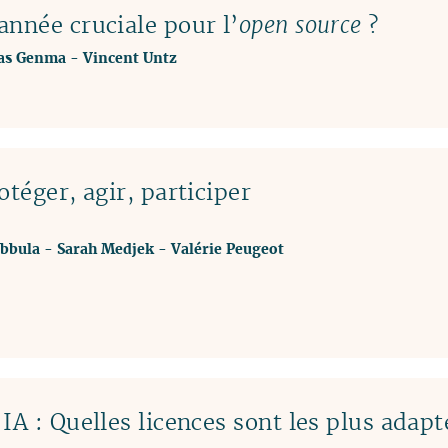
nnée cruciale pour l’
open source
?
ias Genma
-
Vincent Untz
téger, agir, participer
bbula
-
Sarah Medjek
-
Valérie Peugeot
IA : Quelles licences sont les plus adap