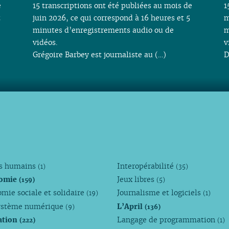
e
15 transcriptions ont été publiées au mois de
1
t
juin 2026, ce qui correspond à 16 heures et 5
m
minutes d’enregistrements audio ou de
m
vidéos.
v
Grégoire Barbey est journaliste au (…)
D
ts humains
Interopérabilité
(1)
(35)
omie
Jeux libres
(159)
(5)
mie sociale et solidaire
Journalisme et logiciels
(19)
(1)
ystème numérique
L’April
(9)
(136)
ation
Langage de programmation
(222)
(1)