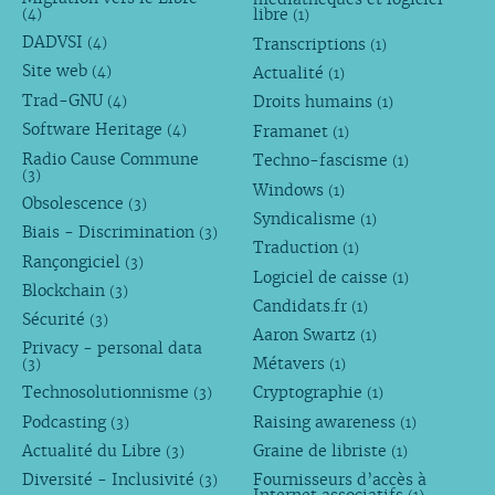
libre
(4)
(1)
DADVSI
Transcriptions
(4)
(1)
Site web
Actualité
(4)
(1)
Trad-GNU
Droits humains
(4)
(1)
Software Heritage
Framanet
(4)
(1)
Radio Cause Commune
Techno-fascisme
(1)
(3)
Windows
(1)
Obsolescence
(3)
Syndicalisme
(1)
Biais - Discrimination
(3)
Traduction
(1)
Rançongiciel
(3)
Logiciel de caisse
(1)
Blockchain
(3)
Candidats.fr
(1)
Sécurité
(3)
Aaron Swartz
(1)
Privacy - personal data
Métavers
(3)
(1)
Technosolutionnisme
Cryptographie
(3)
(1)
Podcasting
Raising awareness
(3)
(1)
Actualité du Libre
Graine de libriste
(3)
(1)
Diversité - Inclusivité
Fournisseurs d’accès à
(3)