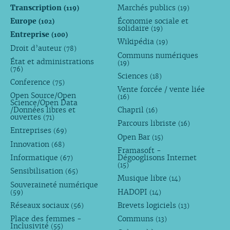
Transcription
Marchés publics
(119)
(19)
Europe
Économie sociale et
(102)
solidaire
(19)
Entreprise
(100)
Wikipédia
(19)
Droit d’auteur
(78)
Communs numériques
État et administrations
(19)
(76)
Sciences
(18)
Conference
(75)
Vente forcée / vente liée
Open Source/Open
(16)
Science/Open Data
/Données libres et
Chapril
(16)
ouvertes
(71)
Parcours libriste
(16)
Entreprises
(69)
Open Bar
(15)
Innovation
(68)
Framasoft -
Informatique
Dégooglisons Internet
(67)
(15)
Sensibilisation
(65)
Musique libre
(14)
Souveraineté numérique
HADOPI
(59)
(14)
Réseaux sociaux
Brevets logiciels
(56)
(13)
Place des femmes -
Communs
(13)
Inclusivité
(55)