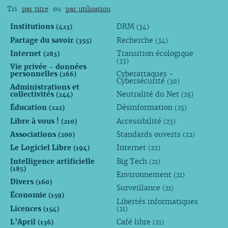
Tri
par titre
ou
par utilisation
Institutions
DRM
(423)
(34)
Partage du savoir
Recherche
(355)
(34)
Internet
Transition écologique
(283)
(33)
Vie privée - données
personnelles
Cyberattaques -
(266)
Cybersécurité
(30)
Administrations et
collectivités
Neutralité du Net
(244)
(25)
Éducation
Désinformation
(222)
(25)
Libre à vous !
Accessibilité
(210)
(23)
Associations
Standards ouverts
(200)
(22)
Le Logiciel Libre
Internet
(194)
(22)
Intelligence artificielle
Big Tech
(21)
(185)
Environnement
(21)
Divers
(160)
Surveillance
(21)
Économie
(159)
Libertés informatiques
Licences
(154)
(21)
L’April
Café libre
(136)
(21)