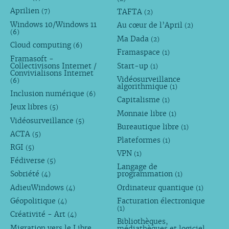
Aprilien
TAFTA
(7)
(2)
Windows 10/Windows 11
Au cœur de l’April
(2)
(6)
Ma Dada
(2)
Cloud computing
(6)
Framaspace
(1)
Framasoft -
Collectivisons Internet /
Start-up
(1)
Convivialisons Internet
Vidéosurveillance
(6)
algorithmique
(1)
Inclusion numérique
(6)
Capitalisme
(1)
Jeux libres
(5)
Monnaie libre
(1)
Vidéosurveillance
(5)
Bureautique libre
(1)
ACTA
(5)
Plateformes
(1)
RGI
(5)
VPN
(1)
Fédiverse
(5)
Langage de
Sobriété
programmation
(4)
(1)
AdieuWindows
Ordinateur quantique
(4)
(1)
Géopolitique
Facturation électronique
(4)
(1)
Créativité - Art
(4)
Bibliothèques,
Migration vers le Libre
médiathèques et logiciel