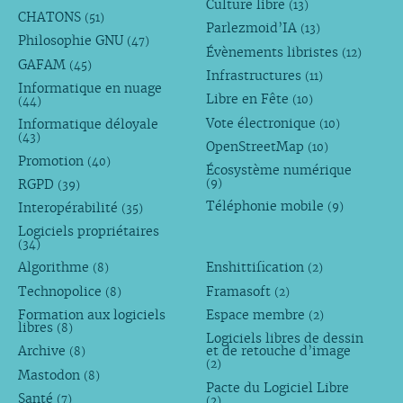
Culture libre
(13)
CHATONS
(51)
Parlezmoid’IA
(13)
Philosophie GNU
(47)
Évènements libristes
(12)
GAFAM
(45)
Infrastructures
(11)
Informatique en nuage
Libre en Fête
(10)
(44)
Vote électronique
Informatique déloyale
(10)
(43)
OpenStreetMap
(10)
Promotion
(40)
Écosystème numérique
RGPD
(9)
(39)
Téléphonie mobile
Interopérabilité
(9)
(35)
Logiciels propriétaires
(34)
Algorithme
Enshittification
(8)
(2)
Technopolice
Framasoft
(8)
(2)
Formation aux logiciels
Espace membre
(2)
libres
(8)
Logiciels libres de dessin
Archive
et de retouche d’image
(8)
(2)
Mastodon
(8)
Pacte du Logiciel Libre
Santé
(7)
(2)