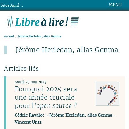
MENU
Sites April ...
Libre à lire !
Accueil
Jérôme Herledan, alias Genma
Jérôme Herledan, alias Genma
Articles liés
Mardi 27 mai 2025
Pourquoi 2025 sera
une année cruciale
pour l’
open source
?
Cédric Ravalec
-
Jérôme Herledan, alias Genma
-
Vincent Untz