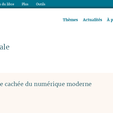
 du libre
Plus
Outils
re à lire !
Thèmes
Actualités
À 
ale
ace cachée du numérique moderne