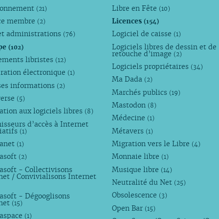
ronnement
Libre en Fête
(21)
(10)
ce membre
Licences
(2)
(154)
et administrations
Logiciel de caisse
(76)
(1)
pe
Logiciels libres de dessin et de
(102)
retouche d’image
(2)
ements libristes
(12)
Logiciels propriétaires
(34)
ration électronique
(1)
Ma Dada
(2)
ses informations
(2)
Marchés publics
(19)
verse
(5)
Mastodon
(8)
tion aux logiciels libres
(8)
Médecine
(1)
isseurs d’accès à Internet
iatifs
Métavers
(1)
(1)
anet
Migration vers le Libre
(1)
(4)
asoft
Monnaie libre
(2)
(1)
soft - Collectivisons
Musique libre
(14)
net / Convivialisons Internet
Neutralité du Net
(25)
Obsolescence
asoft - Dégooglisons
(3)
rnet
(15)
Open Bar
(15)
aspace
(1)