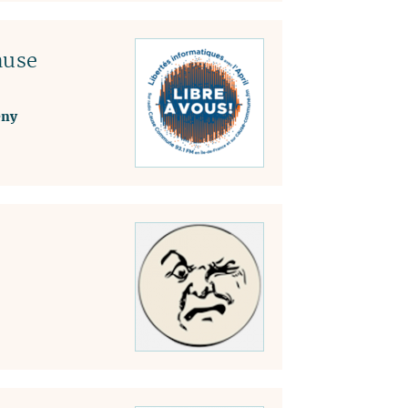
ause
ény