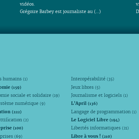
vidéos.
v
Grégoire Barbey est journaliste au (…)
D
ts humains
Interopérabilité
(1)
(35)
omie
Jeux libres
(159)
(5)
mie sociale et solidaire
Journalisme et logiciels
(19)
(1)
ystème numérique
L’April
(9)
(136)
ation
Langage de programmation
(222)
(1)
ttification
Le Logiciel Libre
(2)
(194)
eprise
Libertés informatiques
(100)
(21)
eprises
Libre à vous !
(69)
(210)