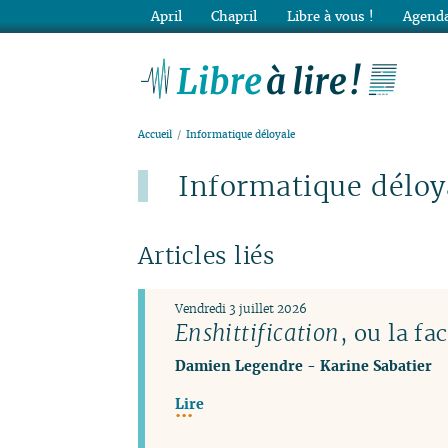
April
Chapril
Libre à vous !
Agenda
Lib
Accueil
Informatique déloyale
Informatique déloy
Articles liés
Vendredi 3 juillet 2026
Enshittification
, ou la f
Damien Legendre
-
Karine Sabatier
Lire