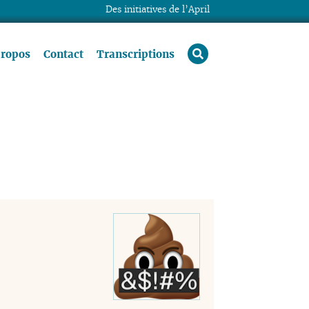
Des initiatives de l’April
rechercher
propos
Contact
Transcriptions