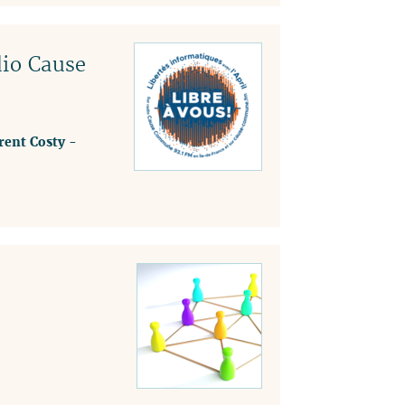
dio Cause
rent Costy
-