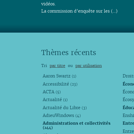
vidéos.
La commission d’enquête sur les (…)
Thèmes récents
Tri
par titre
ou
par utilisation
Aaron Swartz
Droi
(1)
Accessibilité
Écon
(23)
ACTA
Écono
(5)
Actualité
Écos
(1)
Actualité du Libre
Éduc
(3)
AdieuWindows
Enshi
(4)
Administrations et collectivités
Entr
(244)
Entr