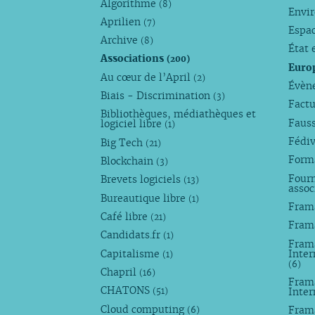
Algorithme
(8)
Envi
Aprilien
(7)
Espa
Archive
(8)
État 
Associations
(200)
Euro
Au cœur de l’April
(2)
Évèn
Biais - Discrimination
(3)
Factu
Bibliothèques, médiathèques et
Faus
logiciel libre
(1)
Fédi
Big Tech
(21)
Forma
Blockchain
(3)
Fourn
Brevets logiciels
(13)
assoc
Bureautique libre
(1)
Fram
Café libre
(21)
Fram
Candidats.fr
(1)
Frama
Capitalisme
Inter
(1)
(6)
Chapril
(16)
Fram
CHATONS
Inte
(51)
Cloud computing
Fram
(6)