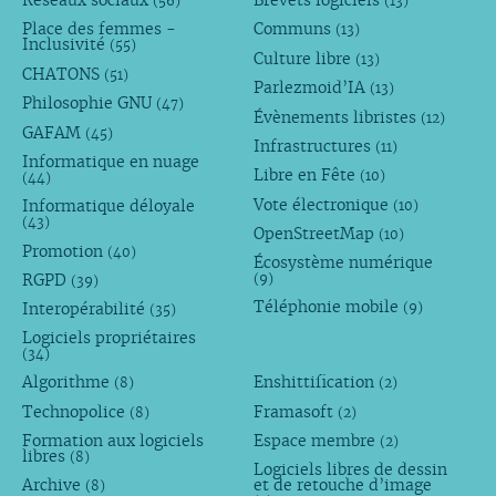
Réseaux sociaux
Brevets logiciels
(56)
(13)
Place des femmes -
Communs
(13)
Inclusivité
(55)
Culture libre
(13)
CHATONS
(51)
Parlezmoid’IA
(13)
Philosophie GNU
(47)
Évènements libristes
(12)
GAFAM
(45)
Infrastructures
(11)
Informatique en nuage
Libre en Fête
(10)
(44)
Vote électronique
Informatique déloyale
(10)
(43)
OpenStreetMap
(10)
Promotion
(40)
Écosystème numérique
RGPD
(9)
(39)
Téléphonie mobile
Interopérabilité
(9)
(35)
Logiciels propriétaires
(34)
Algorithme
Enshittification
(8)
(2)
Technopolice
Framasoft
(8)
(2)
Formation aux logiciels
Espace membre
(2)
libres
(8)
Logiciels libres de dessin
Archive
et de retouche d’image
(8)