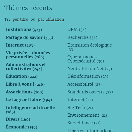
Thèmes récents
Tri
par titre
ou
par utilisation
Institutions
DRM
(423)
(34)
Partage du savoir
Recherche
(355)
(34)
Internet
Transition écologique
(283)
(33)
Vie privée - données
personnelles
Cyberattaques -
(266)
Cybersécurité
(30)
Administrations et
collectivités
Neutralité du Net
(244)
(25)
Éducation
Désinformation
(222)
(25)
Libre à vous !
Accessibilité
(210)
(23)
Associations
Standards ouverts
(200)
(22)
Le Logiciel Libre
Internet
(194)
(22)
Intelligence artificielle
Big Tech
(21)
(185)
Environnement
(21)
Divers
(160)
Surveillance
(21)
Économie
(159)
Libertés informatiques