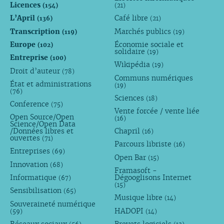
Licences
(154)
(21)
L’April
Café libre
(136)
(21)
Transcription
Marchés publics
(119)
(19)
Europe
Économie sociale et
(102)
solidaire
(19)
Entreprise
(100)
Wikipédia
(19)
Droit d’auteur
(78)
Communs numériques
État et administrations
(19)
(76)
Sciences
(18)
Conference
(75)
Vente forcée / vente liée
Open Source/Open
(16)
Science/Open Data
/Données libres et
Chapril
(16)
ouvertes
(71)
Parcours libriste
(16)
Entreprises
(69)
Open Bar
(15)
Innovation
(68)
Framasoft -
Informatique
Dégooglisons Internet
(67)
(15)
Sensibilisation
(65)
Musique libre
(14)
Souveraineté numérique
HADOPI
(59)
(14)