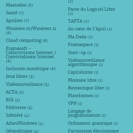
(2)
Mastodon
(8)
Pacte du Logiciel Libre
Santé
(7)
(2)
Aprilien
TAFTA
(7)
(2)
Windows 10/Windows 11
Au cœur de l’April
(2)
(6)
Ma Dada
(2)
Cloud computing
(6)
Framaspace
(1)
Framasoft -
Collectivisons Internet /
Start-up
(1)
Convivialisons Internet
Vidéosurveillance
(6)
algorithmique
(1)
Inclusion numérique
(6)
Capitalisme
(1)
Jeux libres
(5)
Monnaie libre
(1)
Vidéosurveillance
(5)
Bureautique libre
(1)
ACTA
(5)
Plateformes
(1)
RGI
(5)
VPN
(1)
Fédiverse
(5)
Langage de
Sobriété
programmation
(4)
(1)
AdieuWindows
Ordinateur quantique
(4)
(1)
Géopolitique
Facturation électronique
(4)