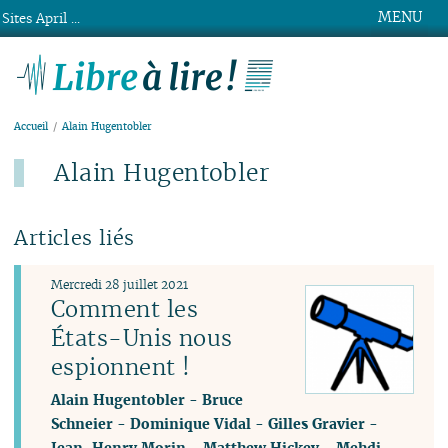
MENU
Sites April ...
Libre à lire !
Accueil
Alain Hugentobler
Alain Hugentobler
Articles liés
Mercredi 28 juillet 2021
Comment les
États-Unis nous
espionnent !
Alain Hugentobler
-
Bruce
Schneier
-
Dominique Vidal
-
Gilles Gravier
-
Jean-Henry Morin
-
Matthew Hickey
-
Mehdi