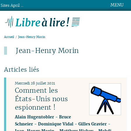
MENU
Sites April ...
Libre à lire !
Accueil
Jean-Henry Morin
Jean-Henry Morin
Articles liés
Mercredi 28 juillet 2021
Comment les
États-Unis nous
espionnent !
Alain Hugentobler
-
Bruce
Schneier
-
Dominique Vidal
-
Gilles Gravier
-
Jean-Henry Morin
-
Matthew Hickey
-
Mehdi