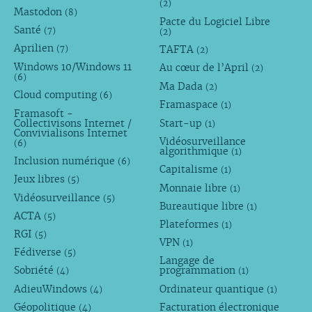
(2)
Mastodon
(8)
Pacte du Logiciel Libre
Santé
(7)
(2)
Aprilien
TAFTA
(7)
(2)
Windows 10/Windows 11
Au cœur de l’April
(2)
(6)
Ma Dada
(2)
Cloud computing
(6)
Framaspace
(1)
Framasoft -
Collectivisons Internet /
Start-up
(1)
Convivialisons Internet
Vidéosurveillance
(6)
algorithmique
(1)
Inclusion numérique
(6)
Capitalisme
(1)
Jeux libres
(5)
Monnaie libre
(1)
Vidéosurveillance
(5)
Bureautique libre
(1)
ACTA
(5)
Plateformes
(1)
RGI
(5)
VPN
(1)
Fédiverse
(5)
Langage de
Sobriété
programmation
(4)
(1)
AdieuWindows
Ordinateur quantique
(4)
(1)
Géopolitique
Facturation électronique
(4)