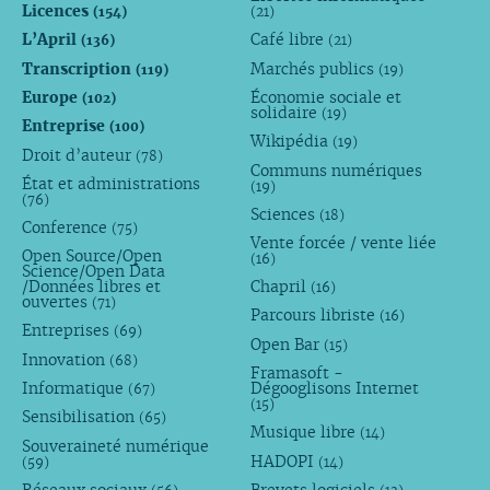
Licences
(154)
(21)
L’April
Café libre
(136)
(21)
Transcription
Marchés publics
(119)
(19)
Europe
Économie sociale et
(102)
solidaire
(19)
Entreprise
(100)
Wikipédia
(19)
Droit d’auteur
(78)
Communs numériques
État et administrations
(19)
(76)
Sciences
(18)
Conference
(75)
Vente forcée / vente liée
Open Source/Open
(16)
Science/Open Data
/Données libres et
Chapril
(16)
ouvertes
(71)
Parcours libriste
(16)
Entreprises
(69)
Open Bar
(15)
Innovation
(68)
Framasoft -
Informatique
Dégooglisons Internet
(67)
(15)
Sensibilisation
(65)
Musique libre
(14)
Souveraineté numérique
HADOPI
(59)
(14)