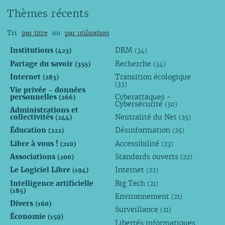
Thèmes récents
Tri
par titre
ou
par utilisation
Institutions
DRM
(423)
(34)
Partage du savoir
Recherche
(355)
(34)
Internet
Transition écologique
(283)
(33)
Vie privée - données
personnelles
Cyberattaques -
(266)
Cybersécurité
(30)
Administrations et
collectivités
Neutralité du Net
(244)
(25)
Éducation
Désinformation
(222)
(25)
Libre à vous !
Accessibilité
(210)
(23)
Associations
Standards ouverts
(200)
(22)
Le Logiciel Libre
Internet
(194)
(22)
Intelligence artificielle
Big Tech
(21)
(185)
Environnement
(21)
Divers
(160)
Surveillance
(21)
Économie
(159)
Libertés informatiques