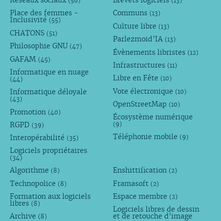
Réseaux sociaux
Brevets logiciels
(56)
(13)
Place des femmes -
Communs
(13)
Inclusivité
(55)
Culture libre
(13)
CHATONS
(51)
Parlezmoid’IA
(13)
Philosophie GNU
(47)
Évènements libristes
(12)
GAFAM
(45)
Infrastructures
(11)
Informatique en nuage
Libre en Fête
(10)
(44)
Vote électronique
Informatique déloyale
(10)
(43)
OpenStreetMap
(10)
Promotion
(40)
Écosystème numérique
RGPD
(9)
(39)
Téléphonie mobile
Interopérabilité
(9)
(35)
Logiciels propriétaires
(34)
Algorithme
Enshittification
(8)
(2)
Technopolice
Framasoft
(8)
(2)
Formation aux logiciels
Espace membre
(2)
libres
(8)
Logiciels libres de dessin
Archive
et de retouche d’image
(8)