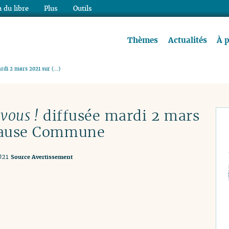
 du libre
Plus
Outils
re à lire !
Thèmes
Actualités
À 
ardi 2 mars 2021 sur (…)
 vous !
diffusée mardi 2 mars
 Cause Commune
021
Source
Avertissement