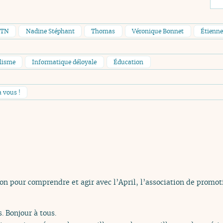
PTN
Nadine Stéphant
Thomas
Véronique Bonnet
Étienn
lisme
Informatique déloyale
Éducation
à vous !
ion pour comprendre et agir avec l’April, l’association de promot
. Bonjour à tous.