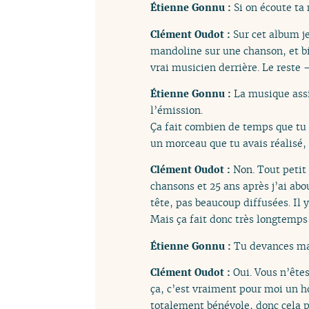
Étienne Gonnu :
Si on écoute ta
Clément Oudot :
Sur cet album j
mandoline sur une chanson, et bie
vrai musicien derrière. Le reste 
Étienne Gonnu :
La musique assi
l’émission.
Ça fait combien de temps que tu f
un morceau que tu avais réalisé, 
Clément Oudot :
Non. Tout petit 
chansons et 25 ans après j’ai ab
tête, pas beaucoup diffusées. Il y
Mais ça fait donc très longtemps 
Étienne Gonnu :
Tu devances ma 
Clément Oudot :
Oui. Vous n’ête
ça, c’est vraiment pour moi un ho
totalement bénévole, donc cela 