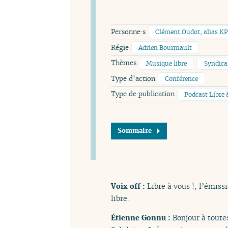
Personne·s
Clément Oudot, alias K
Régie
Adrien Bourmault
Thèmes
Musique libre
Syndica
Type d’action
Conférence
Type de publication
Podcast Libre 
Sommaire
Voix off :
Libre à vous !, l’émiss
libre.
Étienne Gonnu :
Bonjour à toutes