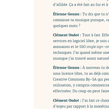
d’affilée. Ça a été fait au fur et
Étienne Gonnu :
Tu dis que tu n
connaisse ta musique puisque, ce
quelques mots ?
Clément Oudot :
Tout à fait. Eff
services en logiciel libre, je s
annuaires et le SSO
single sign-o
techniques. J’ai quand même une p
musique j’ai trouvé assez naturel
Étienne Gonnu :
À nouveau tu de
sous licence libre, tu as déjà co
Creative Commons By-SA qui perme
utilisation, y compris commercial
effectuées. Du coup on peut fair
Clément Oudot :
J’ai fait ce ch
d’enjeu par rapport à la monétisat