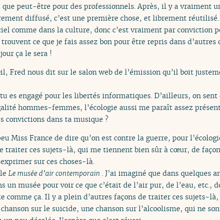
 que peut-être pour des professionnels. Après, il y a vraiment u
brement diffusé, c’est une première chose, et librement réutilisé
iciel comme dans la culture, donc c’est vraiment par conviction pe
 trouvent ce que je fais assez bon pour être repris dans d’autres 
our ça le sera !
œil, Fred nous dit sur le salon web de l’émission qu’il boit just
tu es engagé pour les libertés informatiques. D’ailleurs, on se
’égalité hommes-femmes, l’écologie aussi me paraît assez présent
s convictions dans ta musique ?
peu Miss France de dire qu’on est contre la guerre, pour l’écologi
 de traiter ces sujets-là, qui me tiennent bien sûr à cœur, de faço
’exprimer sur ces choses-là.
lle
Le musée d’air contemporain
. J’ai imaginé que dans quelques an
ns un musée pour voir ce que c’était de l’air pur, de l’eau, etc.,
e comme ça. Il y a plein d’autres façons de traiter ces sujets-là, 
 chanson sur le suicide, une chanson sur l’alcoolisme, qui ne son