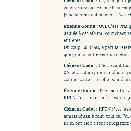
Clément Oudot :
Il y a un petit 
vous verrez que ça joue beaucoup a
jeux de mots qui peuvent s’y cac
Étienne Gonnu :
Oui. C’est vrai 
dédiée à cet album. Pour chacune 
entières.
Du coup
Flammes
, à part la réfé
que ça a un autre sens ou c’était
Clément Oudot :
C’est avant tout
80, et c’est un premier album, p
comme cette étincelle pour déma
Étienne Gonnu :
Très bien. On s’
KPTN c’est juste toi ? C’est un g
Clément Oudot :
KPTN c’est juste
jamais réussi à faire tout ça. J’
ils m’ont aidé à tout enregistrer 