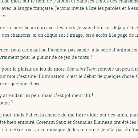
jeu de mots sur le nom de l’album et dans les textes des chansons
vec la langue française. Je vous invite à lire les paroles et à es
her.
que tu joues beaucoup avec les mots. Je vais d’ores et déjà précis
des chansons, si on clique sur l’image, on a accès à la page de l
rence, pour ceux qui ne l’avaient pas saisie, à la série d’animati
 vraiment pour le plaisir de ce jeu de mots ?
 pour le plaisir du jeu de mots.
Capitaine Flam
renvoie un peu à m
our moi c’est une illumination, c’est le début de quelque chose. 
rrer quelque chose.
y attendait un peu, mais c’est joliment dit !
roupe ?
 moi, mais j’ai eu la chance de me faire aider par des amis, parc
ai été bien entouré. Corentin Saux et Stanislas Blaineau ont été l
et à mettre tout ça en musique. Je les remercie. Je n’ai pas été t