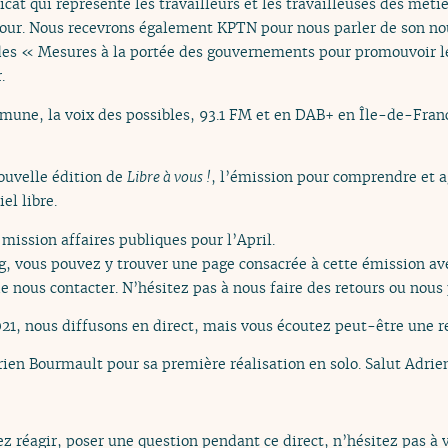
cat qui représente les travailleurs et les travailleuses des métie
u jour. Nous recevrons également KPTN pour nous parler de son n
es « Mesures à la portée des gouvernements pour promouvoir le l
.
mune, la voix des possibles, 93.1 FM et en DAB+ en Île-de-Fran
ouvelle édition de
Libre à vous !
, l’émission pour comprendre et ag
el libre.
mission affaires publiques pour l’April.
org, vous pouvez y trouver une page consacrée à cette émission ave
e nous contacter. N’hésitez pas à nous faire des retours ou nous 
1, nous diffusons en direct, mais vous écoutez peut-être une re
rien Bourmault pour sa première réalisation en solo. Salut Adrie
ez réagir, poser une question pendant ce direct, n’hésitez pas à 