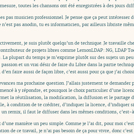
 à mesure, toutes les chansons ont été enregistrées à des jours dif
’es pas musicien professionnel. Je pense que ça peut intéresser 
 n’est pas anodin, tu es informaticien, par ailleurs libriste mê
ectivement, je suis plutôt quelqu’un de technique. Je travaille c
uis contributeur de projets libres comme LemonLDAP::NG, LDAP Too
n
. La plupart du temps je m’exprime plutôt sur des sujets un peu
assion et un vrai désir de faire du Libre dans la partie techniqu
 d’en faire aussi de façon libre, c’est aussi pour ça que j’ai choi
vances ma prochaine question. J’allais justement te demander p
mmencé à y répondre, et pourquoi le choix particulier d’une licen
t la réutilisation, la modification, la diffusion et le partage 
e, à condition de te créditer, d’indiquer la licence, d’indiquer s
e un remix, il faut le diffuser dans les mêmes conditions, c’est-
oix d’une manière un peu simple. Comme je l’ai dit, pour moi c’es
ion de ce travail, je n’ai pas besoin de ça pour vivre, donc c’est