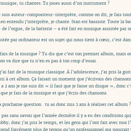
 musique, tu chantes. Tu joues aussi d’un instrument ?
e suis auteur-compositeur-interprète, comme on dit, je fais tout
n entendu j’interprète, je chante. Stan est bassiste. Toute la ba
– de l’orgue, de la batterie – a été fait en musique assistée par 
stée par ordinateur est un sujet qui nous tient à cœur, c’est dans
ais de la musique ? Tu dis que c’est ton premier album, mais on 
on va dire que tu n’en es pas à ton coup d’essai.
j’ai fait de la musique classique. À l’adolescence, j’ai pris la g
outi à cet album. Ça faisait un moment que j’écrivais des chanso
 a 2 ans je me suis dit « il faut que je fasse un disque », donc c’
que je fais de la musique et que j’écris des chansons.
prochaine question : tu as donc mis 2 ans à réaliser cet album ?
s pas sans savoir que l’année dernière il y a eu des conditions 
bby, donc j’ai pris le temps, et les gens qui l’ont fait avec moi
prend forcément plus de temps qu’un professionnel qui pourrait 