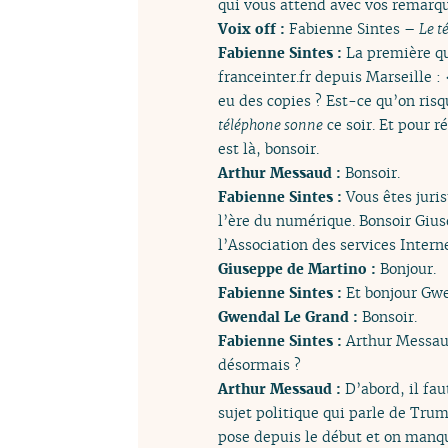
qui vous attend avec vos remarqu
Voix off :
Fabienne Sintes –
Le t
Fabienne Sintes :
La première que
franceinter.fr depuis Marseille :
eu des copies ? Est-ce qu’on ris
téléphone sonne
ce soir. Et pour r
est là, bonsoir.
Arthur Messaud :
Bonsoir.
Fabienne Sintes :
Vous êtes juri
l’ère du numérique. Bonsoir Gius
l’Association des services Inte
Giuseppe de Martino :
Bonjour.
Fabienne Sintes :
Et bonjour Gwe
Gwendal Le Grand :
Bonsoir.
Fabienne Sintes :
Arthur Messaud
désormais ?
Arthur Messaud :
D’abord, il fau
sujet politique qui parle de Trum
pose depuis le début et on manqu