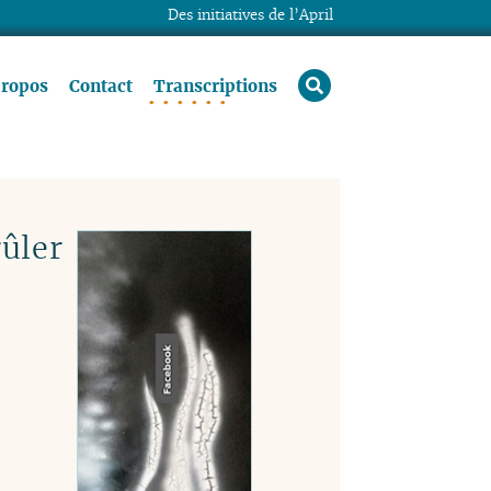
Des initiatives de l’April
rechercher
propos
Contact
Transcriptions
rûler