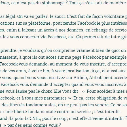
cking
, ce n’est pas du siphonnage ? Tout ça s’est fait de manièr
as légal. On va en parler, le souci. C’est fait de façon volontair
ications sur sa plateforme, pour rendre Facebook le plus intéress
s, enfin il laissait un accès à nos données, en échange de servi
lez vous connecter via Facebook, etc. Ça permettait de faire gro
rendre. Je voudrais qu’on comprenne vraiment bien de quoi on 
nnaissent, à quoi ils ont accès sur ma page Facebook par exemple
cebook vous demande, au moment de vous inscrire, d’accepter q
te de vos amis, à votre bio, à votre localisation, à ça, et aussi aux
 vous, quand vous vous inscrivez sur Airbnb, Airbnb peut accéder
e Facebook vous demande d’accepter quand vous vous inscrivez à F
 ne vous laisse pas le choix. Elle vous dit : « Pour accéder à mes
ebook, et à tous mes partenaires ». Et ça, cette obligation de ve
 des libertés fondamentales, on ne peut pas les vendre. Ce ne son
er une liberté fondamentale contre un service ; c’est interdit.
nd, là pour la CNIL, pour le coup, c’est effectivement interdit 
le » par des gens comme vous ?