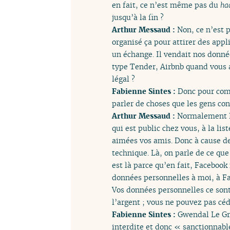
en fait, ce n’est même pas du
ha
jusqu’à la fin ?
Arthur Messaud :
Non, ce n’est p
organisé ça pour attirer des appl
un échange. Il vendait nos donnée
type Tender, Airbnb quand vous al
légal ?
Fabienne Sintes :
Donc pour comp
parler de choses que les gens co
Arthur Messaud :
Normalement Fa
qui est public chez vous, à la lis
aimées vos amis. Donc à cause de
technique. Là, on parle de ce qu
est là parce qu’en fait, Facebook
données personnelles à moi, à Fac
Vos données personnelles ce sont
l’argent ; vous ne pouvez pas céd
Fabienne Sintes :
Gwendal Le Gra
interdite et donc « sanctionnab