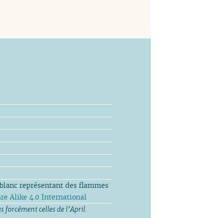
t blanc représentant des flammes
e Alike 4.0 International
s forcément celles de l’April.