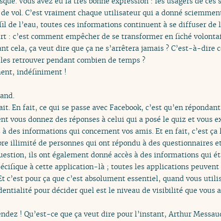
risque. Vous avez eu la très bonne expression : les usagers de ces
eu de vol. C’est vraiment chaque utilisateur qui a donné sciemmen
il de l’eau, toutes ces informations continuent à se diffuser de l
rt : c’est comment empêcher de se transformer en fiché volontai
ant cela, ça veut dire que ça ne s’arrêtera jamais ? C’est-à-dir
a les retrouver pendant combien de temps ?
ent, indéfiniment !
and.
fait. En fait, ce qui se passe avec Facebook, c’est qu’en répondant
t vous donnez des réponses à celui qui a posé le quiz et vous e
à des informations qui concernent vos amis. Et en fait, c’est ça
bre illimité de personnes qui ont répondu à des questionnaires e
question, ils ont également donné accès à des informations qui ét
écifique à cette application-là ; toutes les applications peuvent 
 Et c’est pour ça que c’est absolument essentiel, quand vous utili
entialité pour décider quel est le niveau de visibilité que vous
endez ! Qu’est-ce que ça veut dire pour l’instant, Arthur Messau