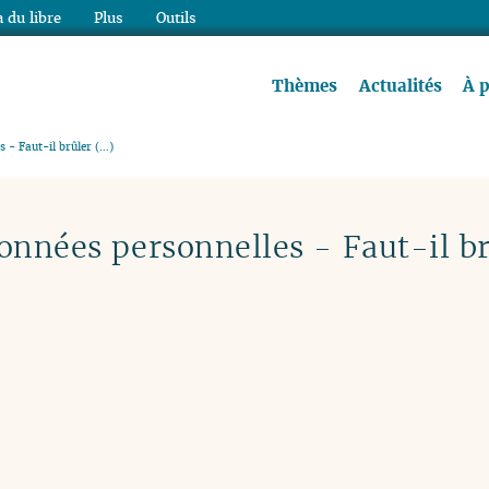
 du libre
Plus
Outils
re à lire !
Thèmes
Actualités
À 
 - Faut-il brûler (…)
onnées personnelles - Faut-il b