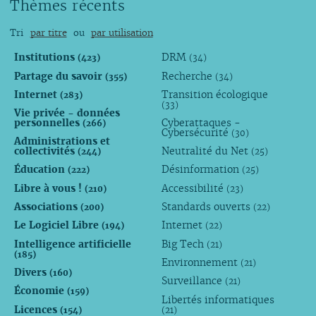
Thèmes récents
Tri
par titre
ou
par utilisation
Institutions
DRM
(423)
(34)
Partage du savoir
Recherche
(355)
(34)
Internet
Transition écologique
(283)
(33)
Vie privée - données
personnelles
Cyberattaques -
(266)
Cybersécurité
(30)
Administrations et
collectivités
Neutralité du Net
(244)
(25)
Éducation
Désinformation
(222)
(25)
Libre à vous !
Accessibilité
(210)
(23)
Associations
Standards ouverts
(200)
(22)
Le Logiciel Libre
Internet
(194)
(22)
Intelligence artificielle
Big Tech
(21)
(185)
Environnement
(21)
Divers
(160)
Surveillance
(21)
Économie
(159)
Libertés informatiques
Licences
(154)
(21)