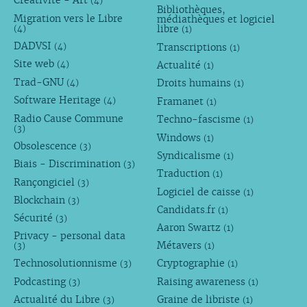
Créativité - Art
(4)
Bibliothèques,
Migration vers le Libre
médiathèques et logiciel
libre
(4)
(1)
DADVSI
Transcriptions
(4)
(1)
Site web
Actualité
(4)
(1)
Trad-GNU
Droits humains
(4)
(1)
Software Heritage
Framanet
(4)
(1)
Radio Cause Commune
Techno-fascisme
(1)
(3)
Windows
(1)
Obsolescence
(3)
Syndicalisme
(1)
Biais - Discrimination
(3)
Traduction
(1)
Rançongiciel
(3)
Logiciel de caisse
(1)
Blockchain
(3)
Candidats.fr
(1)
Sécurité
(3)
Aaron Swartz
(1)
Privacy - personal data
Métavers
(3)
(1)
Technosolutionnisme
Cryptographie
(3)
(1)
Podcasting
Raising awareness
(3)
(1)
Actualité du Libre
Graine de libriste
(3)
(1)