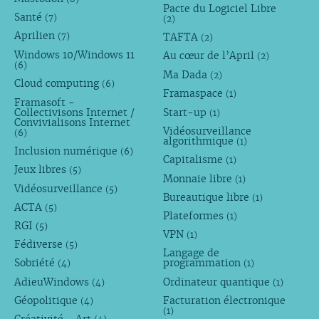
Pacte du Logiciel Libre
Santé
(7)
(2)
Aprilien
TAFTA
(7)
(2)
Windows 10/Windows 11
Au cœur de l’April
(2)
(6)
Ma Dada
(2)
Cloud computing
(6)
Framaspace
(1)
Framasoft -
Collectivisons Internet /
Start-up
(1)
Convivialisons Internet
Vidéosurveillance
(6)
algorithmique
(1)
Inclusion numérique
(6)
Capitalisme
(1)
Jeux libres
(5)
Monnaie libre
(1)
Vidéosurveillance
(5)
Bureautique libre
(1)
ACTA
(5)
Plateformes
(1)
RGI
(5)
VPN
(1)
Fédiverse
(5)
Langage de
Sobriété
programmation
(4)
(1)
AdieuWindows
Ordinateur quantique
(4)
(1)
Géopolitique
Facturation électronique
(4)
(1)