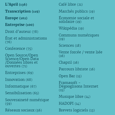
L’April
Café libre
(136)
(21)
Transcription
Marchés publics
(119)
(19)
Europe
Économie sociale et
(102)
solidaire
(19)
Entreprise
(100)
Wikipédia
(19)
Droit d’auteur
(78)
Communs numériques
État et administrations
(19)
(76)
Sciences
(18)
Conference
(75)
Vente forcée / vente liée
Open Source/Open
(16)
Science/Open Data
/Données libres et
Chapril
(16)
ouvertes
(71)
Parcours libriste
(16)
Entreprises
(69)
Open Bar
(15)
Innovation
(68)
Framasoft -
Informatique
Dégooglisons Internet
(67)
(15)
Sensibilisation
(65)
Musique libre
(14)
Souveraineté numérique
HADOPI
(59)
(14)
Réseaux sociaux
Brevets logiciels
(56)
(13)