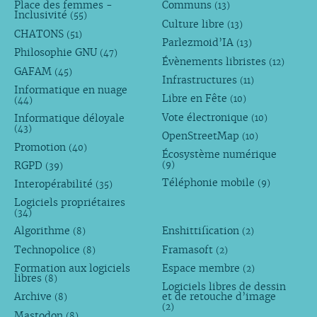
Place des femmes -
Communs
(13)
Inclusivité
(55)
Culture libre
(13)
CHATONS
(51)
Parlezmoid’IA
(13)
Philosophie GNU
(47)
Évènements libristes
(12)
GAFAM
(45)
Infrastructures
(11)
Informatique en nuage
Libre en Fête
(10)
(44)
Vote électronique
Informatique déloyale
(10)
(43)
OpenStreetMap
(10)
Promotion
(40)
Écosystème numérique
RGPD
(9)
(39)
Téléphonie mobile
Interopérabilité
(9)
(35)
Logiciels propriétaires
(34)
Algorithme
Enshittification
(8)
(2)
Technopolice
Framasoft
(8)
(2)
Formation aux logiciels
Espace membre
(2)
libres
(8)
Logiciels libres de dessin
Archive
et de retouche d’image
(8)
(2)
Mastodon
(8)