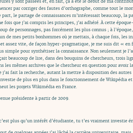
ures y sont passées et, en fait, ça a été le début de ma contrib
mmencer par corriger des fautes d’orthographe, comme tout le mon
art, le partage de connaissances m’intéressait beaucoup, la part
e fois que j’ai compris les principes, j’ai adhéré. À cette époque-
coup de personnages, pas forcément les plus connus ; à l’époque, 
cun de mes petits bonhommes où je mettais, à chaque fois, les in
t assez vite, de façon hyper-pragmatique, je me suis dit « en fait
us simple pour synthétiser la connaissance. Non seulement je l’a
ait beaucoup de lire, dans des bouquins de chercheurs, trois lig
ans les mêmes archives que le chercheur en question pour avoir la 
ue j’ai fait la recherche, autant la mettre à disposition des autr
 investie de plus en plus dans le fonctionnement de Wikipédia e
omeut les projets Wikimédia en France.
enue présidente à partir de 2009.
c’est plus qu’un intérêt d’étudiante, tu t’es vraiment investie 
bout de quelques années j’ai lâché la carrière universitaire, mais,