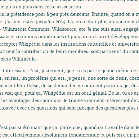
de plus en plus dans cette association.
is la présidence pour à peu près deux ans. Ensuite, quand on a m
e, j’y suis restée jusqu’en 2014. Là, on n’était plus uniquement d
 – Wikimédia Commons, Wikisource, etc. Je me suis aussi engagé
ssance, communs numériques et puis promotion et développemen
e accepter Wikipédia dans les institutions culturelles et universi
vorisent la contribution de leurs membres, soit partagent du cont
projets Wikimédia.
e intéressant c’est, justement, que tu es partie quand même de 
, en fait, un problème qui est, je pense, une sorte de désir, che
encent leur thèse, de se demander « comment pourrais-je, dè
 vrai que, pour ça, Wikipédia est un outil génial. De là, tu es ar
s, les avantages des communs. Je trouve vraiment intéressant de
etrouvée avec des questions qui sont presque des questions plus 
n’est pas si étonnant que ça, parce que, quand on travaille dans l
ir est effectivement absolument fondamentale et puis on a un peu