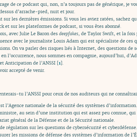
ge de ce podcast qui, non, n’a toujours pas de générique, je vous 
dessus d’arrache-pied, nuit et jour.
nt sur les dernières émissions. Si vous les aviez ratées, sachez 
ck et sur les plateformes de podcast, si vous êtes abonné.
fois, avec Julie Le Baron des
deepfakes
, de Taylor Swift, et la foi
uence avec le journaliste Louis Adam qui est spécialiste de ces 
sions. On va parler des risques liés à Internet, des questions de 
e, en l’occurrence, nous sommes en compagnie, aujourd’hui, d’Ad
 et Anticipation de l’ANSSI
[
1
]
.
voir accepté de venir.
terais-tu l’ANSSI pour ceux de nos auditeurs qui ne connaîtrai
st l’Agence nationale de la sécurité des systèmes d’information.
ministre, au sein d’une institution qui est assez peu connue, qui
tariat général de la Défense et de la Sécurité nationale.
é de régulation sur les questions de cybersécurité et cyberdéfense.
ssurer les missions de défense des systèmes d’information de l’Ét