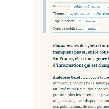
Personne·s
Adrienne Charmet
Thèmes
Cyberattaques - Cybersécur
Type d’action
Conférence
Type de publication
Audio
Ransomwares
de cybercrimin
manquent pas et, entre conte
En France, c’est une agence 
d’information) qui est charg
Ambroise Garel :
Bonjour à toute
numérique. Si vous ne le savez p
au Pavé numérique. Nos abonnés p
gratuite plus les chroniques pa
un podcast qui est disponible une
nos publications, de nous permett