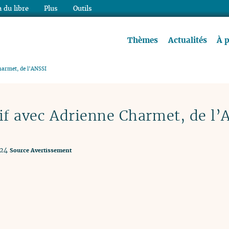
 du libre
Plus
Outils
re à lire !
Thèmes
Actualités
À 
harmet, de l’ANSSI
sif avec Adrienne Charmet, de l’
024
Source
Avertissement