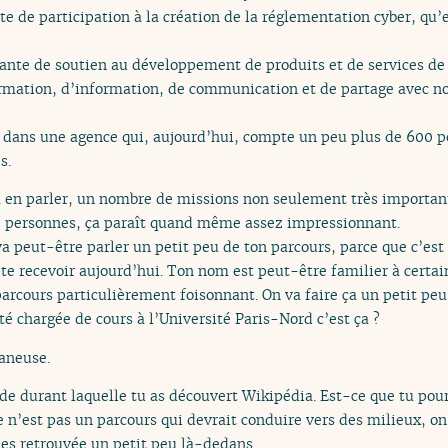
e de participation à la création de la réglementation cyber, qu’e
nte de soutien au développement de produits et de services de 
formation, d’information, de communication et de partage avec 
 dans une agence qui, aujourd’hui, compte un peu plus de 600 pe
s.
a en parler, un nombre de missions non seulement très important
0 personnes, ça paraît quand même assez impressionnant.
va peut-être parler un petit peu de ton parcours, parce que c’est
e te recevoir aujourd’hui. Ton nom est peut-être familier à certa
 parcours particulièrement foisonnant. On va faire ça un petit p
été chargée de cours à l’Université Paris-Nord c’est ça ?
taneuse.
de durant laquelle tu as découvert Wikipédia. Est-ce que tu pour
e n’est pas un parcours qui devrait conduire vers des milieux, on
’es retrouvée un petit peu là-dedans.