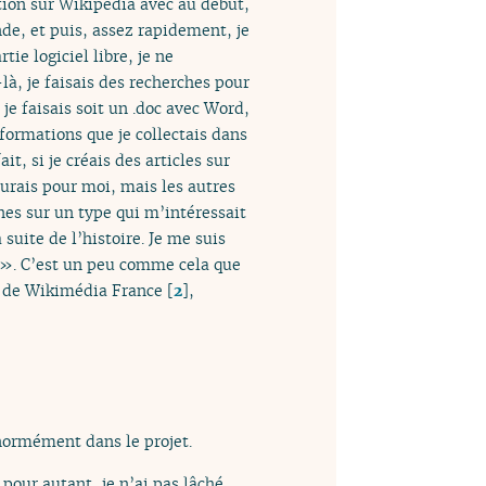
ution sur Wikipédia avec au début,
de, et puis, assez rapidement, je
ie logiciel libre, je ne
là, je faisais des recherches pour
je faisais soit un .doc avec Word,
formations que je collectais dans
, si je créais des articles sur
urais pour moi, mais les autres
nes sur un type qui m’intéressait
suite de l’histoire. Je me suis
es ». C’est un peu comme cela que
t de Wikimédia France
[
2
]
,
énormément dans le projet.
 pour autant, je n’ai pas lâché