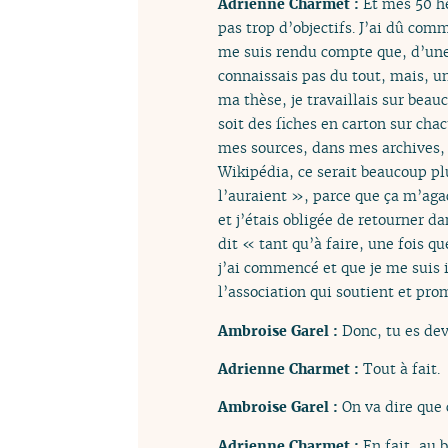
Adrienne Charmet :
Et mes 50 he
pas trop d’objectifs. J’ai dû co
me suis rendu compte que, d’une p
connaissais pas du tout, mais, un
ma thèse, je travaillais sur beau
soit des fiches en carton sur cha
mes sources, dans mes archives, e
Wikipédia, ce serait beaucoup pl
l’auraient », parce que ça m’agaç
et j’étais obligée de retourner d
dit « tant qu’à faire, une fois q
j’ai commencé et que je me suis
l’association qui soutient et pr
Ambroise Garel :
Donc, tu es dev
Adrienne Charmet :
Tout à fait.
Ambroise Garel :
On va dire que 
Adrienne Charmet :
En fait, au 