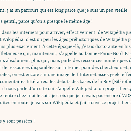
t, j’ai un parcours qui est long parce que je suis un peu vieille.
ès gentil, parce qu’on a presque le même âge !
é dans les internets pour arriver, effectivement, de Wikipédia ju
t Wikipédia, c’est un peu les âges préhistoriques de Wikipédia p
s plus exactement. À cette époque-là, j’étais doctorante en hist
Villetaneuse qui, maintenant, s’appelle Sorbonne-Paris-Nord. Et 
sais absolument plus qui, nous parle des ressources numériques d
de ressources disponibles sur Internet pour des chercheurs et, 
iales, on est encore sur une image de l’Internet assez geek, effe
cumentaires littéraires, les débuts des bases de la BnF [Biblioth
 il nous parle d’un site qui s’appelle Wikipédia, un projet d’ency
Je rentre chez moi le soir, je crois que je n’avais pas encore d’A
ites en route, je vais sur Wikipédia et j’ai trouvé ce projet d’
s y sont passées !