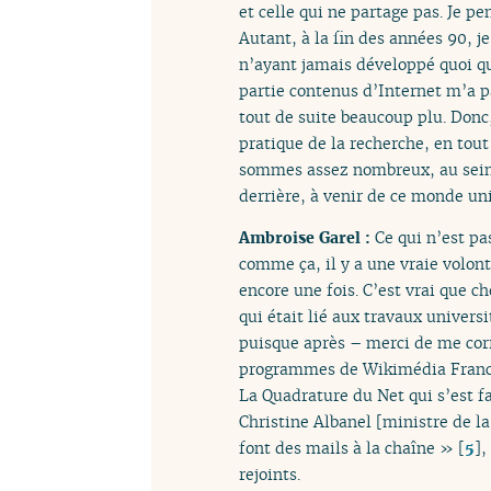
et celle qui ne partage pas. Je pe
Autant, à la fin des années 90, j
n’ayant jamais développé quoi que
partie contenus d’Internet m’a pa
tout de suite beaucoup plu. Donc,
pratique de la recherche, en tout
sommes assez nombreux, au sein d
derrière, à venir de ce monde uni
Ambroise Garel :
Ce qui n’est p
comme ça, il y a une vraie volont
encore une fois. C’est vrai que c
qui était lié aux travaux univers
puisque après – merci de me corri
programmes de Wikimédia France
La Quadrature du Net qui s’est fa
Christine Albanel [ministre de l
font des mails à la chaîne »
[
5
]
,
rejoints.