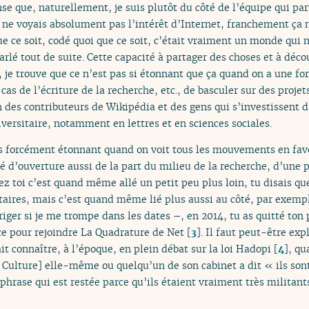
nse que, naturellement, je suis plutôt du côté de l’équipe qui par
e ne voyais absolument pas l’intérêt d’Internet, franchement ça 
 ce soit, codé quoi que ce soit, c’était vraiment un monde qui n
rlé tout de suite. Cette capacité à partager des choses et à déco
 je trouve que ce n’est pas si étonnant que ça quand on a une fo
 cas de l’écriture de la recherche, etc., de basculer sur des proj
es contributeurs de Wikipédia et des gens qui s’investissent da
versitaire, notamment en lettres et en sciences sociales.
as forcément étonnant quand on voit tous les mouvements en fave
é d’ouverture aussi de la part du milieu de la recherche, d’une p
hez toi c’est quand même allé un petit peu plus loin, tu disais q
itaires, mais c’est quand même lié plus aussi au côté, par exempl
ger si je me trompe dans les dates –, en 2014, tu as quitté ton 
 pour rejoindre La Quadrature de Net
[
3
]
. Il faut peut-être exp
it connaître, à l’époque, en plein débat sur la loi Hadopi
[
4
]
, qu
a Culture] elle-même ou quelqu’un de son cabinet a dit « ils son
 phrase qui est restée parce qu’ils étaient vraiment très militants