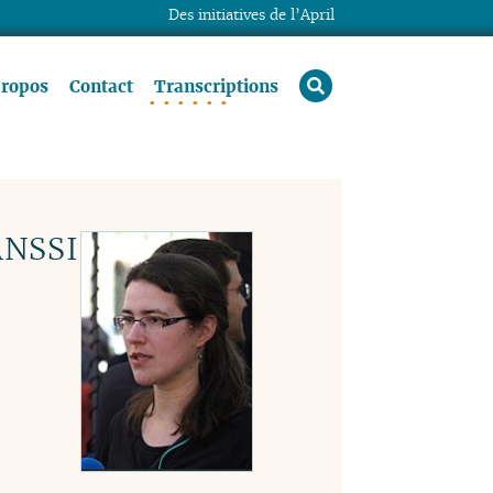
Des initiatives de l’April
rechercher
propos
Contact
Transcriptions
ANSSI