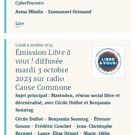
CyberPouvoirs
Asma Mhalla
-
Emmanuel Grimaud
Lire
Lundi 9 octobre 2023
Émission
Libre à
vous !
diffusée
mardi 3 octobre
2023 sur radio
Cause Commune
Sujet principal : Mastodon, réseau social libre et
décentralisé, avec Cécile Duflot et Benjamin
Sonntag
Cécile Duflot
-
Benjamin Sonntag
-
Étienne
Gonnu
-
Frédéric Couchet
-
Jean-Christophe
Becquet
-
Laure-Élise Déniel
-
Marie-Odile