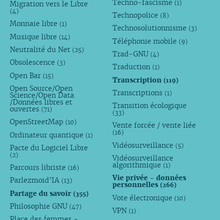
Techno-fascisme
(1)
Migration vers le Libre
(4)
Technopolice
(8)
Monnaie libre
(1)
Technosolutionnisme
(3)
Musique libre
(14)
Téléphonie mobile
(9)
Neutralité du Net
(25)
Trad-GNU
(4)
Obsolescence
(3)
Traduction
(1)
Open Bar
(15)
Transcription
(119)
Open Source/Open
Transcriptions
(1)
Science/Open Data
/Données libres et
Transition écologique
ouvertes
(71)
(33)
OpenStreetMap
(10)
Vente forcée / vente liée
(16)
Ordinateur quantique
(1)
Vidéosurveillance
(5)
Pacte du Logiciel Libre
(2)
Vidéosurveillance
algorithmique
(1)
Parcours libriste
(16)
Vie privée - données
Parlezmoid’IA
(13)
personnelles
(266)
Partage du savoir
(355)
Vote électronique
(10)
Philosophie GNU
(47)
VPN
(1)
Place des femmes -