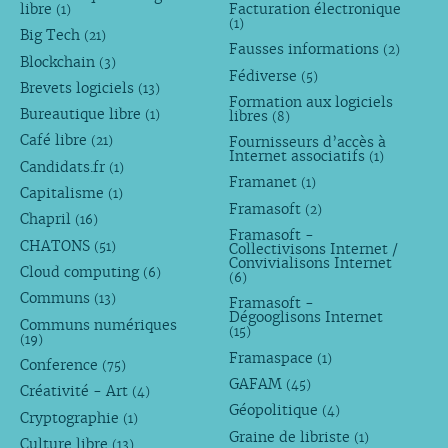
libre
Facturation électronique
(1)
(1)
Big Tech
(21)
Fausses informations
(2)
Blockchain
(3)
Fédiverse
(5)
Brevets logiciels
(13)
Formation aux logiciels
Bureautique libre
libres
(1)
(8)
Café libre
Fournisseurs d’accès à
(21)
Internet associatifs
(1)
Candidats.fr
(1)
Framanet
(1)
Capitalisme
(1)
Framasoft
(2)
Chapril
(16)
Framasoft -
CHATONS
(51)
Collectivisons Internet /
Convivialisons Internet
Cloud computing
(6)
(6)
Communs
(13)
Framasoft -
Dégooglisons Internet
Communs numériques
(15)
(19)
Framaspace
(1)
Conference
(75)
GAFAM
(45)
Créativité - Art
(4)
Géopolitique
(4)
Cryptographie
(1)
Graine de libriste
(1)
Culture libre
(13)