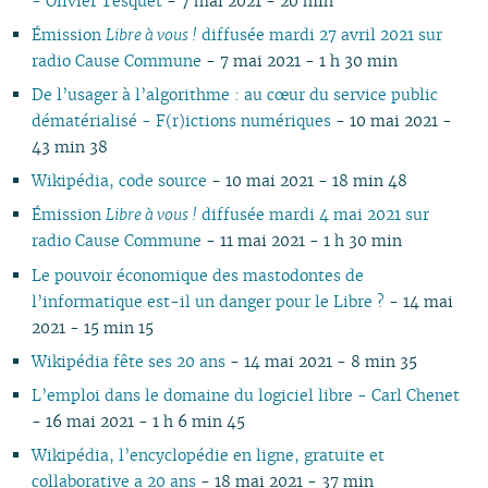
- Olivier Tesquet‎‎
- 7 mai 2021 - 20 min
03
03
01
02
01
01
01
03
02
03
02
02
02
Émission
Libre à vous !
diffusée mardi 27 avril 2021 sur
02
02
01
02
01
01
01
radio Cause Commune
- 7 mai 2021 - 1 h 30 min
01
01
De l’usager à l’algorithme : au cœur du service public
dématérialisé - F(r)ictions numériques
- 10 mai 2021 -
43 min 38
Wikipédia, code source
- 10 mai 2021 - 18 min 48
Émission
Libre à vous !
diffusée mardi 4 mai 2021 sur
radio Cause Commune
- 11 mai 2021 - 1 h 30 min
Le pouvoir économique des mastodontes de
l’informatique est-il un danger pour le Libre ?
- 14 mai
2021 - 15 min 15
Wikipédia fête ses 20 ans
- 14 mai 2021 - 8 min 35
L’emploi dans le domaine du logiciel libre - Carl Chenet
- 16 mai 2021 - 1 h 6 min 45
Wikipédia, l’encyclopédie en ligne, gratuite et
collaborative a 20 ans
- 18 mai 2021 - 37 min