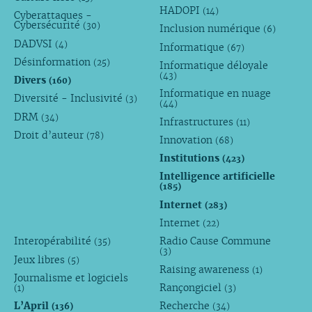
HADOPI
(14)
Cyberattaques -
Cybersécurité
(30)
Inclusion numérique
(6)
DADVSI
(4)
Informatique
(67)
Désinformation
(25)
Informatique déloyale
(43)
Divers
(160)
Informatique en nuage
Diversité - Inclusivité
(3)
(44)
DRM
(34)
Infrastructures
(11)
Droit d’auteur
(78)
Innovation
(68)
Institutions
(423)
Intelligence artificielle
(185)
Internet
(283)
Internet
(22)
Interopérabilité
Radio Cause Commune
(35)
(3)
Jeux libres
(5)
Raising awareness
(1)
Journalisme et logiciels
Rançongiciel
(1)
(3)
L’April
Recherche
(136)
(34)