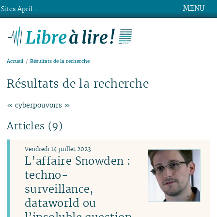
MENU
Sites April ...
Libre à lire !
Accueil
Résultats de la recherche
Résultats de la recherche
« cyberpouvoirs »
Articles (9)
Vendredi 14 juillet 2023
L’affaire Snowden :
techno-
surveillance,
dataworld ou
l’insoluble question