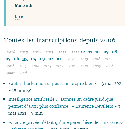
Morandi
Lire
Toutes les transcriptions depuis 2006
12
11
10
09
08
- 2026
- 2025
- 2024
- 2023
- 2022
- 2021
08
12
12
12
12
07
06
05
04
03
02
01
- 2020
- 2019
- 2018
- 2017
07
11
11
11
11
12
12
12
12
- 2016
- 2015
- 2014
- 2013
- 2012
- 2011
- 2010
- 2009
- 2008
12
06
12
10
12
10
12
10
12
10
12
11
12
11
11
04
11
12
- 2007
- 2006
11
04
05
11
10
09
11
09
10
09
11
09
11
10
11
10
10
10
11
Faut-il hacker autrui pour son propre bien ?
- 3 mai 2021
10
04
10
08
10
08
09
08
09
08
10
09
10
09
09
09
10
- 15 min 40
09
03
09
07
09
07
08
07
08
07
09
08
09
08
08
08
06
08
02
08
06
08
06
04
06
07
06
08
07
08
07
07
07
01
Intelligence artificielle : "Donner un cadre juridique
07
01
07
05
07
05
02
05
06
05
07
06
07
06
06
06
permet d’avoir plus confiance" - Laurence Devillers
- 3
06
06
04
06
04
04
04
04
06
05
06
05
05
05
mai 2021 - 7 min
05
05
03
04
03
03
03
03
05
04
05
04
04
04
« La vie privée n’était qu’une parenthèse de l’histoire »
04
04
02
03
02
02
01
02
04
03
04
03
03
03