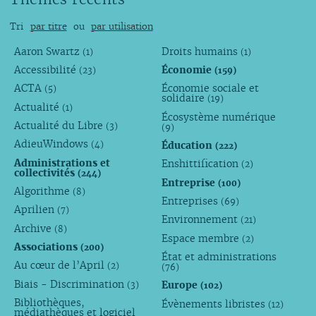
Tri
par titre
ou
par utilisation
Aaron Swartz
Droits humains
(1)
(1)
Accessibilité
Économie
(23)
(159)
ACTA
Économie sociale et
(5)
solidaire
(19)
Actualité
(1)
Écosystème numérique
Actualité du Libre
(3)
(9)
AdieuWindows
Éducation
(4)
(222)
Administrations et
Enshittification
(2)
collectivités
(244)
Entreprise
(100)
Algorithme
(8)
Entreprises
(69)
Aprilien
(7)
Environnement
(21)
Archive
(8)
Espace membre
(2)
Associations
(200)
État et administrations
Au cœur de l’April
(2)
(76)
Biais - Discrimination
Europe
(3)
(102)
Bibliothèques,
Évènements libristes
(12)
médiathèques et logiciel