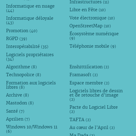
Infrastructures
(11)
Informatique en nuage
Libre en Fête
(10)
(44)
Vote électronique
Informatique déloyale
(10)
(43)
OpenStreetMap
(10)
Promotion
(40)
Écosystème numérique
RGPD
(9)
(39)
Téléphonie mobile
Interopérabilité
(9)
(35)
Logiciels propriétaires
(34)
Algorithme
Enshittification
(8)
(2)
Technopolice
Framasoft
(8)
(2)
Formation aux logiciels
Espace membre
(2)
libres
(8)
Logiciels libres de dessin
Archive
et de retouche d’image
(8)
(2)
Mastodon
(8)
Pacte du Logiciel Libre
Santé
(7)
(2)
Aprilien
TAFTA
(7)
(2)
Windows 10/Windows 11
Au cœur de l’April
(2)
(6)
Ma Dada
(2)