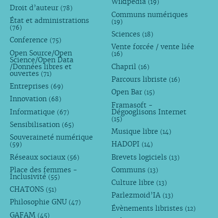
Wikipédia
(19)
Droit d’auteur
(78)
Communs numériques
État et administrations
(19)
(76)
Sciences
(18)
Conference
(75)
Vente forcée / vente liée
Open Source/Open
(16)
Science/Open Data
/Données libres et
Chapril
(16)
ouvertes
(71)
Parcours libriste
(16)
Entreprises
(69)
Open Bar
(15)
Innovation
(68)
Framasoft -
Informatique
Dégooglisons Internet
(67)
(15)
Sensibilisation
(65)
Musique libre
(14)
Souveraineté numérique
HADOPI
(59)
(14)
Réseaux sociaux
Brevets logiciels
(56)
(13)
Place des femmes -
Communs
(13)
Inclusivité
(55)
Culture libre
(13)
CHATONS
(51)
Parlezmoid’IA
(13)
Philosophie GNU
(47)
Évènements libristes
(12)
GAFAM
(45)