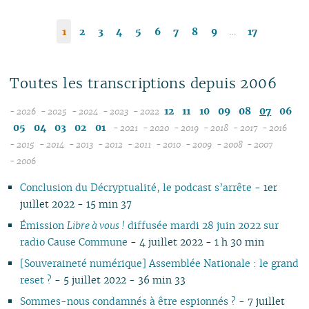
…
1
2
3
4
5
6
7
8
9
17
Toutes les transcriptions depuis 2006
12
11
10
09
08
07
06
- 2026
- 2025
- 2024
- 2023
- 2022
08
12
12
12
05
04
03
02
01
- 2021
- 2020
- 2019
- 2018
- 2017
- 2016
07
11
11
11
12
12
12
12
12
12
- 2015
- 2014
- 2013
- 2012
- 2011
- 2010
- 2009
- 2008
- 2007
12
06
12
10
12
10
12
10
11
12
11
12
11
04
11
12
11
04
11
- 2006
11
05
10
11
09
10
09
11
09
10
11
10
11
10
10
11
10
10
Conclusion du Décryptualité, le podcast s’arrête
- 1er
10
04
10
08
09
08
09
08
09
10
09
10
09
09
10
09
09
juillet 2022 - 15 min 37
09
03
09
07
08
07
08
07
08
09
08
09
08
08
06
08
08
08
02
08
06
04
06
07
06
07
08
07
08
07
07
01
07
07
Émission
Libre à vous !
diffusée mardi 28 juin 2022 sur
07
01
07
05
02
05
06
05
06
07
06
07
06
06
06
06
radio Cause Commune
- 4 juillet 2022 - 1 h 30 min
06
06
04
04
04
04
05
06
05
06
05
05
05
05
[Souveraineté numérique] Assemblée Nationale : le grand
05
04
03
03
03
03
04
05
04
05
04
04
04
04
reset ?
- 5 juillet 2022 - 36 min 33
04
03
02
02
01
02
03
04
03
04
03
03
03
03
Sommes-nous condamnés à être espionnés ?
- 7 juillet
03
02
01
01
01
02
03
02
03
02
02
02
02