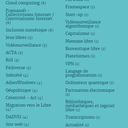
Cloud computing
(6)
Framaspace
(1)
Framasoft -
Collectivisons Internet /
Start-up
(1)
Convivialisons Internet
Vidéosurveillance
(6)
algorithmique
(1)
Inclusion numérique
(6)
Capitalisme
(1)
Jeux libres
(5)
Monnaie libre
(1)
Vidéosurveillance
(5)
Bureautique libre
(1)
ACTA
(5)
Plateformes
(1)
RGI
(5)
VPN
(1)
Fédiverse
(5)
Langage de
Sobriété
programmation
(4)
(1)
AdieuWindows
Ordinateur quantique
(4)
(1)
Géopolitique
Facturation électronique
(4)
(1)
Créativité - Art
(4)
Bibliothèques,
Migration vers le Libre
médiathèques et logiciel
libre
(4)
(1)
DADVSI
Transcriptions
(4)
(1)
Site web
Actualité
(4)
(1)