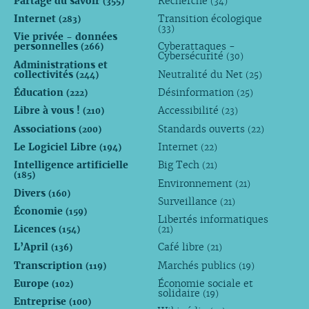
Partage du savoir
Recherche
(355)
(34)
Internet
Transition écologique
(283)
(33)
Vie privée - données
personnelles
Cyberattaques -
(266)
Cybersécurité
(30)
Administrations et
collectivités
Neutralité du Net
(244)
(25)
Éducation
Désinformation
(222)
(25)
Libre à vous !
Accessibilité
(210)
(23)
Associations
Standards ouverts
(200)
(22)
Le Logiciel Libre
Internet
(194)
(22)
Intelligence artificielle
Big Tech
(21)
(185)
Environnement
(21)
Divers
(160)
Surveillance
(21)
Économie
(159)
Libertés informatiques
Licences
(154)
(21)
L’April
Café libre
(136)
(21)
Transcription
Marchés publics
(119)
(19)
Europe
Économie sociale et
(102)
solidaire
(19)
Entreprise
(100)