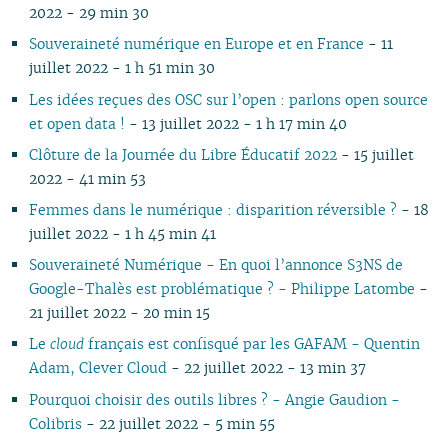
2022 - 29 min 30
02
01
01
02
01
01
01
01
01
Souveraineté numérique en Europe et en France
- 11
juillet 2022 - 1 h 51 min 30
Les idées reçues des OSC sur l’open : parlons open source
et open data !
- 13 juillet 2022 - 1 h 17 min 40
Clôture de la Journée du Libre Éducatif 2022
- 15 juillet
2022 - 41 min 53
Femmes dans le numérique : disparition réversible ?
- 18
juillet 2022 - 1 h 45 min 41
Souveraineté Numérique - En quoi l’annonce S3NS de
Google-Thalès est problématique ? - Philippe Latombe
-
21 juillet 2022 - 20 min 15
Le
cloud
français est confisqué par les GAFAM - Quentin
Adam, Clever Cloud
- 22 juillet 2022 - 13 min 37
Pourquoi choisir des outils libres ? - Angie Gaudion -
Colibris
- 22 juillet 2022 - 5 min 55