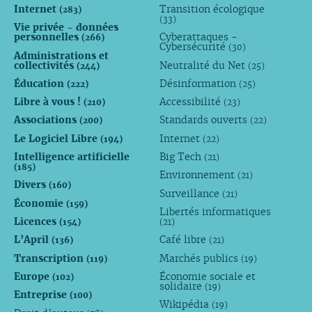
Internet
Transition écologique
(283)
(33)
Vie privée - données
personnelles
Cyberattaques -
(266)
Cybersécurité
(30)
Administrations et
collectivités
Neutralité du Net
(244)
(25)
Éducation
Désinformation
(222)
(25)
Libre à vous !
Accessibilité
(210)
(23)
Associations
Standards ouverts
(200)
(22)
Le Logiciel Libre
Internet
(194)
(22)
Intelligence artificielle
Big Tech
(21)
(185)
Environnement
(21)
Divers
(160)
Surveillance
(21)
Économie
(159)
Libertés informatiques
Licences
(154)
(21)
L’April
Café libre
(136)
(21)
Transcription
Marchés publics
(119)
(19)
Europe
Économie sociale et
(102)
solidaire
(19)
Entreprise
(100)
Wikipédia
(19)