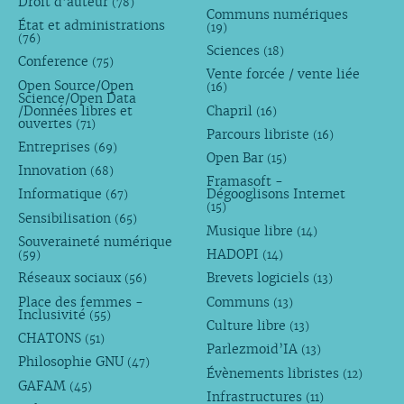
Droit d’auteur
(78)
Communs numériques
État et administrations
(19)
(76)
Sciences
(18)
Conference
(75)
Vente forcée / vente liée
Open Source/Open
(16)
Science/Open Data
/Données libres et
Chapril
(16)
ouvertes
(71)
Parcours libriste
(16)
Entreprises
(69)
Open Bar
(15)
Innovation
(68)
Framasoft -
Informatique
Dégooglisons Internet
(67)
(15)
Sensibilisation
(65)
Musique libre
(14)
Souveraineté numérique
HADOPI
(59)
(14)
Réseaux sociaux
Brevets logiciels
(56)
(13)
Place des femmes -
Communs
(13)
Inclusivité
(55)
Culture libre
(13)
CHATONS
(51)
Parlezmoid’IA
(13)
Philosophie GNU
(47)
Évènements libristes
(12)
GAFAM
(45)
Infrastructures
(11)