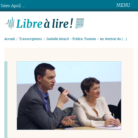
MENU
Sites April ...
Libre à lire !
Accueil
Transcriptions
Isabelle Attard - Frédric Toutain - 1er festival du (…)