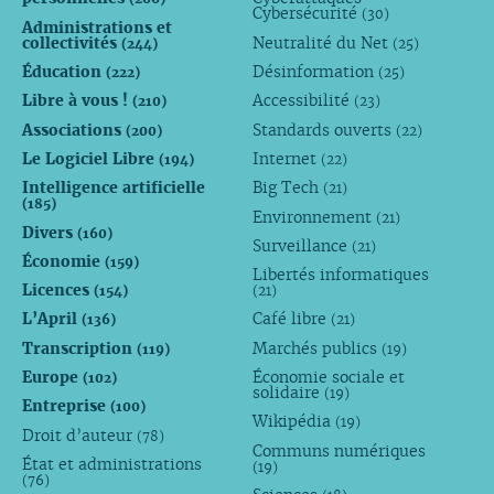
Cybersécurité
(30)
Administrations et
collectivités
Neutralité du Net
(244)
(25)
Éducation
Désinformation
(222)
(25)
Libre à vous !
Accessibilité
(210)
(23)
Associations
Standards ouverts
(200)
(22)
Le Logiciel Libre
Internet
(194)
(22)
Intelligence artificielle
Big Tech
(21)
(185)
Environnement
(21)
Divers
(160)
Surveillance
(21)
Économie
(159)
Libertés informatiques
Licences
(154)
(21)
L’April
Café libre
(136)
(21)
Transcription
Marchés publics
(119)
(19)
Europe
Économie sociale et
(102)
solidaire
(19)
Entreprise
(100)
Wikipédia
(19)
Droit d’auteur
(78)
Communs numériques
État et administrations
(19)
(76)