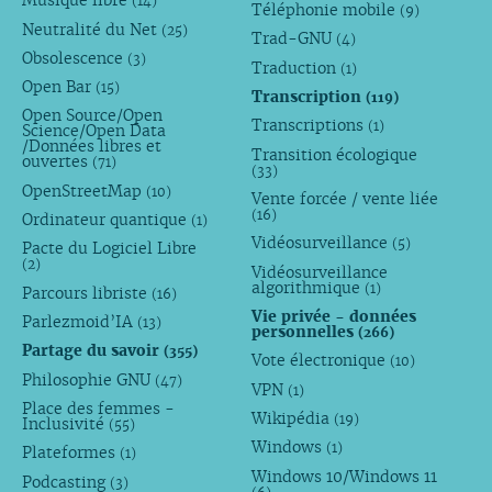
Musique libre
(14)
Téléphonie mobile
(9)
Neutralité du Net
(25)
Trad-GNU
(4)
Obsolescence
(3)
Traduction
(1)
Open Bar
(15)
Transcription
(119)
Open Source/Open
Transcriptions
(1)
Science/Open Data
/Données libres et
Transition écologique
ouvertes
(71)
(33)
OpenStreetMap
(10)
Vente forcée / vente liée
(16)
Ordinateur quantique
(1)
Vidéosurveillance
(5)
Pacte du Logiciel Libre
(2)
Vidéosurveillance
algorithmique
(1)
Parcours libriste
(16)
Vie privée - données
Parlezmoid’IA
(13)
personnelles
(266)
Partage du savoir
(355)
Vote électronique
(10)
Philosophie GNU
(47)
VPN
(1)
Place des femmes -
Wikipédia
(19)
Inclusivité
(55)
Windows
(1)
Plateformes
(1)
Windows 10/Windows 11
Podcasting
(3)