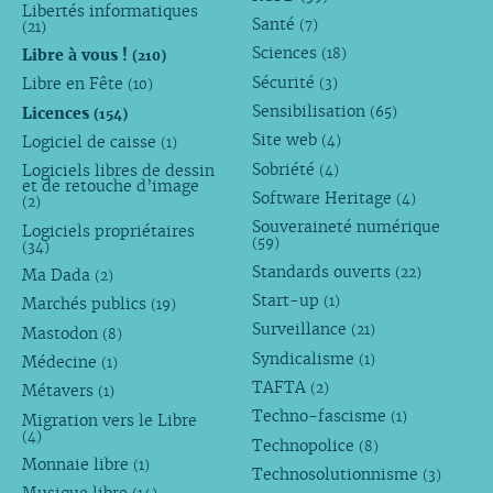
Libertés informatiques
Santé
(7)
(21)
Sciences
Libre à vous !
(18)
(210)
Sécurité
Libre en Fête
(3)
(10)
Sensibilisation
Licences
(65)
(154)
Site web
Logiciel de caisse
(4)
(1)
Sobriété
Logiciels libres de dessin
(4)
et de retouche d’image
Software Heritage
(4)
(2)
Souveraineté numérique
Logiciels propriétaires
(59)
(34)
Standards ouverts
(22)
Ma Dada
(2)
Start-up
(1)
Marchés publics
(19)
Surveillance
(21)
Mastodon
(8)
Syndicalisme
(1)
Médecine
(1)
TAFTA
(2)
Métavers
(1)
Techno-fascisme
(1)
Migration vers le Libre
(4)
Technopolice
(8)
Monnaie libre
(1)
Technosolutionnisme
(3)