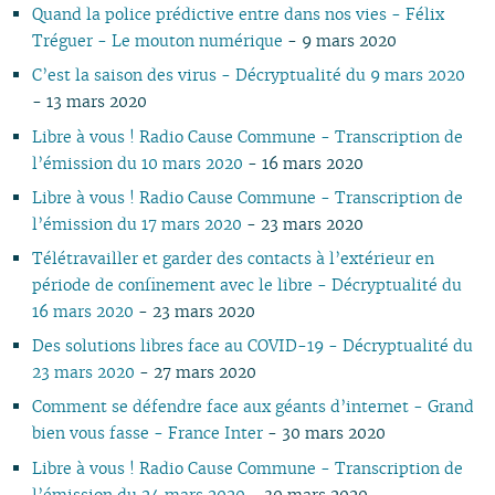
Quand la police prédictive entre dans nos vies - Félix
02
02
01
01
01
01
Tréguer - Le mouton numérique
- 9 mars 2020
01
C’est la saison des virus - Décryptualité du 9 mars 2020
- 13 mars 2020
Libre à vous ! Radio Cause Commune - Transcription de
l’émission du 10 mars 2020
- 16 mars 2020
Libre à vous ! Radio Cause Commune - Transcription de
l’émission du 17 mars 2020
- 23 mars 2020
Télétravailler et garder des contacts à l’extérieur en
période de confinement avec le libre - Décryptualité du
16 mars 2020
- 23 mars 2020
Des solutions libres face au COVID-19 - Décryptualité du
23 mars 2020
- 27 mars 2020
Comment se défendre face aux géants d’internet - Grand
bien vous fasse - France Inter
- 30 mars 2020
Libre à vous ! Radio Cause Commune - Transcription de
l’émission du 24 mars 2020
- 30 mars 2020