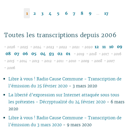
…
1
2
3
4
5
6
7
8
9
17
Toutes les transcriptions depuis 2006
12
11
10
09
- 2026
- 2025
- 2024
- 2023
- 2022
- 2021
- 2020
08
12
12
12
12
12
08
07
06
05
04
03
02
01
- 2019
- 2018
- 2017
- 2016
07
11
11
11
11
11
12
12
12
12
- 2015
- 2014
- 2013
- 2012
- 2011
- 2010
- 2009
- 2008
- 2007
12
06
12
10
12
10
12
10
12
10
12
10
11
04
11
12
11
04
11
- 2006
11
05
10
11
09
10
09
11
09
11
09
11
09
10
10
11
10
10
Libre à vous ! Radio Cause Commune - Transcription de
10
04
10
08
09
08
09
08
10
08
10
08
09
09
10
09
09
l’émission du 25 février 2020
- 3 mars 2020
09
03
09
07
08
07
08
07
09
07
09
07
08
08
06
08
08
08
02
08
06
04
06
07
06
08
06
08
06
07
07
01
07
07
La liberté d’expression sur Internet attaquée sous tous
07
01
07
05
02
05
06
05
07
05
07
05
06
06
06
06
les prétextes - Décryptualité du 24 février 2020
- 6 mars
06
06
04
04
04
04
06
04
06
04
05
05
05
05
2020
05
04
03
03
03
03
05
03
05
03
04
04
04
04
Libre à vous ! Radio Cause Commune - Transcription de
04
03
02
02
01
02
04
02
04
02
03
03
03
03
l’émission du 3 mars 2020
- 9 mars 2020
03
02
01
01
01
03
01
03
01
02
02
02
02