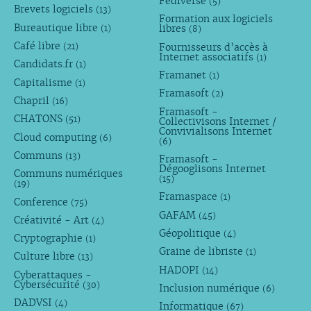
Fédiverse
(5)
Brevets logiciels
(13)
Formation aux logiciels
Bureautique libre
libres
(1)
(8)
Café libre
Fournisseurs d’accès à
(21)
Internet associatifs
(1)
Candidats.fr
(1)
Framanet
(1)
Capitalisme
(1)
Framasoft
(2)
Chapril
(16)
Framasoft -
CHATONS
(51)
Collectivisons Internet /
Convivialisons Internet
Cloud computing
(6)
(6)
Communs
(13)
Framasoft -
Dégooglisons Internet
Communs numériques
(15)
(19)
Framaspace
(1)
Conference
(75)
GAFAM
(45)
Créativité - Art
(4)
Géopolitique
(4)
Cryptographie
(1)
Graine de libriste
(1)
Culture libre
(13)
HADOPI
(14)
Cyberattaques -
Cybersécurité
(30)
Inclusion numérique
(6)
DADVSI
(4)
Informatique
(67)