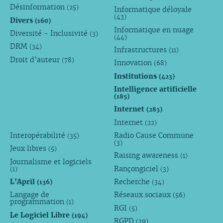
Désinformation
(25)
Informatique déloyale
(43)
Divers
(160)
Informatique en nuage
Diversité - Inclusivité
(3)
(44)
DRM
(34)
Infrastructures
(11)
Droit d’auteur
(78)
Innovation
(68)
Institutions
(423)
Intelligence artificielle
(185)
Internet
(283)
Internet
(22)
Interopérabilité
Radio Cause Commune
(35)
(3)
Jeux libres
(5)
Raising awareness
(1)
Journalisme et logiciels
Rançongiciel
(1)
(3)
L’April
Recherche
(136)
(34)
Langage de
Réseaux sociaux
(56)
programmation
(1)
RGI
(5)
Le Logiciel Libre
(194)
RGPD
(39)