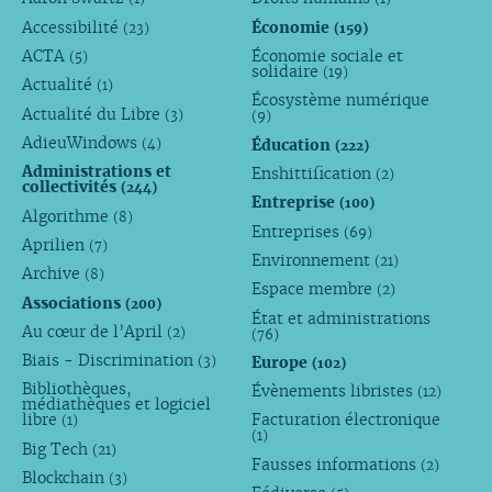
Accessibilité
Économie
(23)
(159)
ACTA
Économie sociale et
(5)
solidaire
(19)
Actualité
(1)
Écosystème numérique
Actualité du Libre
(3)
(9)
AdieuWindows
Éducation
(4)
(222)
Administrations et
Enshittification
(2)
collectivités
(244)
Entreprise
(100)
Algorithme
(8)
Entreprises
(69)
Aprilien
(7)
Environnement
(21)
Archive
(8)
Espace membre
(2)
Associations
(200)
État et administrations
Au cœur de l’April
(2)
(76)
Biais - Discrimination
Europe
(3)
(102)
Bibliothèques,
Évènements libristes
(12)
médiathèques et logiciel
libre
Facturation électronique
(1)
(1)
Big Tech
(21)
Fausses informations
(2)
Blockchain
(3)