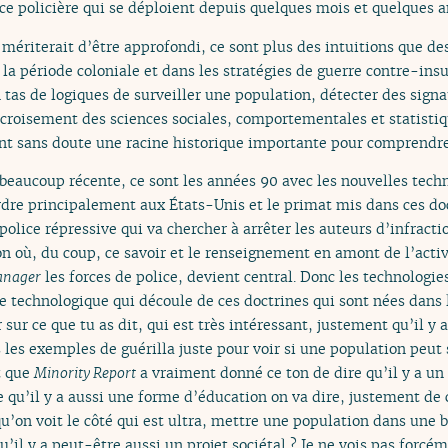
nce policière qui se déploient depuis quelques mois et quelques 
a mériterait d’être approfondi, ce sont plus des intuitions que de
a période coloniale et dans les stratégies de guerre contre-ins
un tas de logiques de surveiller une population, détecter des sign
u croisement des sciences sociales, comportementales et statisti
sont sans doute une racine historique importante pour comprendre 
 beaucoup récente, ce sont les années 90 avec les nouvelles tech
rdre principalement aux États-Unis et le primat mis dans ces do
olice répressive qui va chercher à arrêter les auteurs d’infract
n où, du coup, ce savoir et le renseignement en amont de l’activ
nager
les forces de police, devient central. Donc les technologies
ge technologique qui découle de ces doctrines qui sont nées dans 
r sur ce que tu as dit, qui est très intéressant, justement qu’il y
 les exemples de guérilla juste pour voir si une population peut s
t que
Minority Report
a vraiment donné ce ton de dire qu’il y a un 
e qu’il y a aussi une forme d’éducation on va dire, justement de 
qu’on voit le côté qui est ultra, mettre une population dans une 
qu’il y a peut-être aussi un projet sociétal ? Je ne vois pas forc