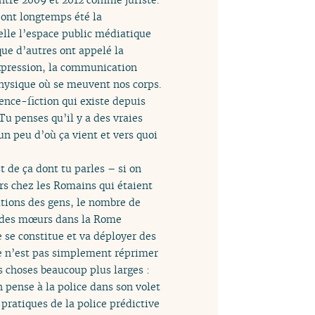
 ont longtemps été la
elle l’espace public médiatique
que d’autres ont appelé la
xpression, la communication
physique où se meuvent nos corps.
nce-fiction qui existe depuis
 Tu penses qu’il y a des vraies
un peu d’où ça vient et vers quoi
st de ça dont tu parles – si on
eurs chez les Romains qui étaient
ations des gens, le nombre de
on des mœurs dans la Rome
e se constitue et va déployer des
ce n’est pas simplement réprimer
s choses beaucoup plus larges :
n pense à la police dans son volet
 pratiques de la police prédictive