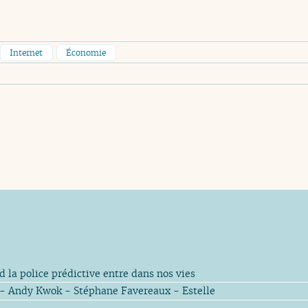
Internet
Économie
 la police prédictive entre dans nos vies
 - Andy Kwok - Stéphane Favereaux - Estelle