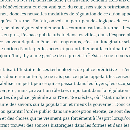
is bénévolement et c’est vrai que, du coup, nos sujets principaux
ernet, donc les nouvelles modalités de régulation de ce qu’on app
’est Internet. En fait, on voit un petit peu des logiques de ce 
, ne plus réguler simplement les communications internet, l’e
 en plus, l’espace public urbain dans les villes, dans l’espace 
ez souvent depuis même très longtemps, c’est un imaginaire scie
te notion d’anticiper les actes et potentiellement la criminalité.
jourd’hui, il y a une genèse de ce projet-là ? Est-ce que tu vois 
n faisait l’histoire de ces technologies de police prédictive – c’e
 sans doute remonter à, je ne sais pas, ce qu’on appelait les cens
biliser un petit peu ce qui se passait dans les foyers, les occup
er, etc., mais ça avait un rôle très important dans la régulati
raités de police générale aux 17e et 18e siècles, où l’État modern
ruire des savoirs sur la population et mieux la gouverner. Donc 
u garantir l’ordre public dans une acception étroite, ce sont de
on et des choses qui ne viennent pas forcément à l’esprit lorsqu’o
urrait trouver des sources historiques dans les formes et dans les