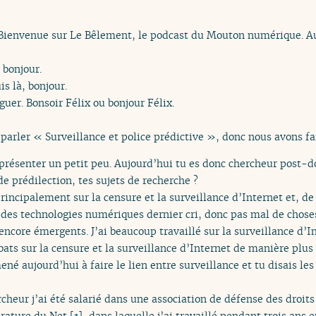
. Bienvenue sur Le Bêlement, le podcast du Mouton numérique. Au
 bonjour.
uis là, bonjour.
guer. Bonsoir Félix ou bonjour Félix.
parler « Surveillance et police prédictive », donc nous avons fai
e présenter un petit peu. Aujourd’hui tu es donc chercheur post-d
de prédilection, tes sujets de recherche ?
 principalement sur la censure et la surveillance d’Internet et, de
s des technologies numériques dernier cri, donc pas mal de chose
 encore émergents. J’ai beaucoup travaillé sur la surveillance d’I
ats sur la censure et la surveillance d’Internet de manière plus
ené aujourd’hui à faire le lien entre surveillance et tu disais l
rcheur j’ai été salarié dans une association de défense des droi
rature du Net
[
1
]
, dans laquelle j’ai travaillé pendant trois ans