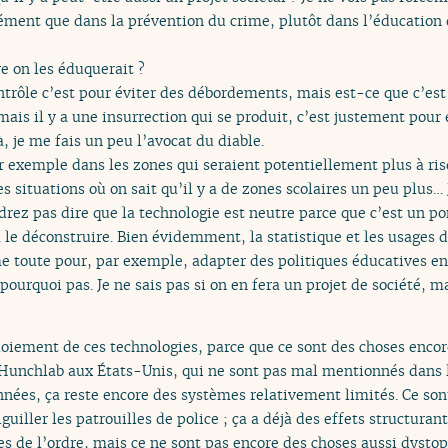
rcément que dans la prévention du crime, plutôt dans l’éducation
e on les éduquerait ?
ontrôle c’est pour éviter des débordements, mais est-ce que c’est p
mais il y a une insurrection qui se produit, c’est justement pour 
à, je me fais un peu l’avocat du diable.
r exemple dans les zones qui seraient potentiellement plus à ris
 situations où on sait qu’il y a de zones scolaires un peu plus… J
ez pas dire que la technologie est neutre parce que c’est un ponc
à le déconstruire. Bien évidemment, la statistique et les usages
e toute pour, par exemple, adapter des politiques éducatives en 
pourquoi pas. Je ne sais pas si on en fera un projet de société, m
ploiement de ces technologies, parce que ce sont des choses enc
Hunchlab aux États-Unis, qui ne sont pas mal mentionnés dans la
nées, ça reste encore des systèmes relativement limités. Ce sont
guiller les patrouilles de police ; ça a déjà des effets structuran
s de l’ordre, mais ce ne sont pas encore des choses aussi dystop