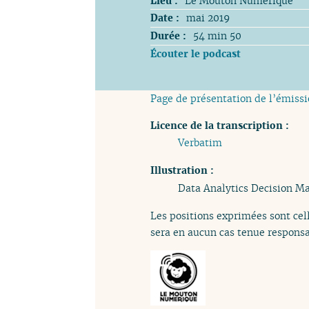
Lieu :
Le Mouton Numérique
Date :
mai 2019
Durée :
54 min 50
Écouter le podcast
Page de présentation de l’émiss
Licence de la transcription :
Verbatim
Illustration :
Data Analytics Decision M
Les positions exprimées sont cell
sera en aucun cas tenue responsa