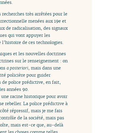
années.
s recherches très arrêtées pour le
urrectionnelle menées aux 19e et
aux de radicalisation, des signaux
ques qui vont appuyer les
l’histoire de ces technologies.
niques et les nouvelles doctrines
ctrines sur le renseignement : on
ions
a posteriori
, mais dans une
ité policière pour guider
 de police prédictive, en fait,
les années 90.
 a une racine historique pour avoir
e rebeller. La police prédictive à
côté répressif, mais je me fais
contrôle de la société, mais pas
boîte, mais est-ce que, au-delà
ément les choses comme telles.