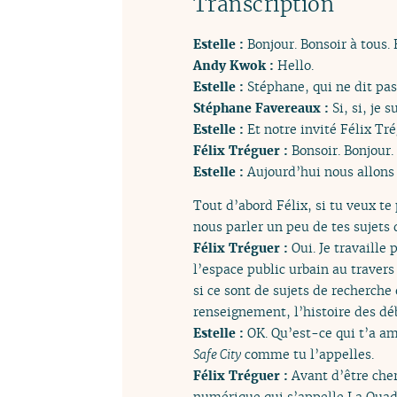
Transcription
Estelle :
Bonjour. Bonsoir à tous
Andy Kwok :
Hello.
Estelle :
Stéphane, qui ne dit pas
Stéphane Favereaux :
Si, si, je s
Estelle :
Et notre invité Félix Tré
Félix Tréguer :
Bonsoir. Bonjour.
Estelle :
Aujourd’hui nous allons 
Tout d’abord Félix, si tu veux t
nous parler un peu de tes sujets 
Félix Tréguer :
Oui. Je travaille
l’espace public urbain au traver
si ce sont de sujets de recherche
renseignement, l’histoire des déb
Estelle :
OK. Qu’est-ce qui t’a am
Safe City
comme tu l’appelles.
Félix Tréguer :
Avant d’être che
numérique qui s’appelle La Quad