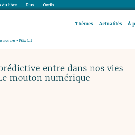
 du libre
Plus
Outils
re à lire !
Thèmes
Actualités
À 
s nos vies - Félix (…)
prédictive entre dans nos vies -
 Le mouton numérique