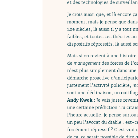
et des technologies de surveilla
Je crois aussi que, et là encore ç
moment, mais je pense que dans l
20e siècles, là aussi il y a tout 
faibles, et toutes ces théories a
dispositifs répressifs, là aussi 
Mais si on revient à une histoire
de
management
des forces de l’o
n’est plus simplement dans une p
démarche proactive d’anticipatio
justement l’activité policière,
ma
sont une déclinaison, un outilla
Andy Kwok :
Je vais juste reveni
une certaine prédiction. Tu citais
l’heure actuelle, je pense surtou
un peu l’avocat du diable : est-c
forcément répressif ? C’est vrai 
de ça, ce serait possible de dire 