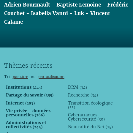
Adrien Bourmault
-
Baptiste Lemoine
-
Frédéric
Couchet
-
Isabella Vanni
-
Luk
-
Vincent
Calame
Lire
Thèmes récents
Tri
par titre
ou
par utilisation
Institutions
DRM
(423)
(34)
Partage du savoir
Recherche
(355)
(34)
Internet
Transition écologique
(283)
(33)
Vie privée - données
personnelles
Cyberattaques -
(266)
Cybersécurité
(30)
Administrations et
collectivités
Neutralité du Net
(244)
(25)