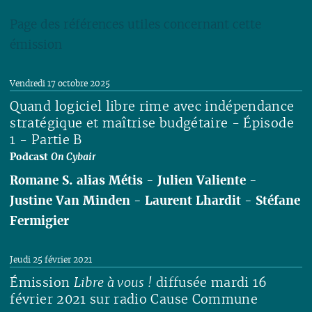
Page des références utiles concernant cette
émission
Lire
Vendredi 17 octobre 2025
Quand logiciel libre rime avec indépendance
stratégique et maîtrise budgétaire - Épisode
1 - Partie B
Podcast
On Cybair
Romane S. alias Métis
-
Julien Valiente
-
Justine Van Minden
-
Laurent Lhardit
-
Stéfane
Fermigier
Lire
Jeudi 25 février 2021
Émission
Libre à vous !
diffusée mardi 16
février 2021 sur radio Cause Commune