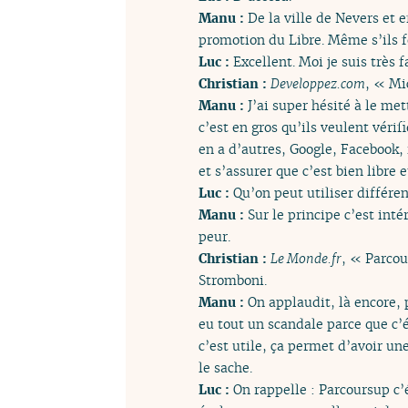
Manu :
De la ville de Nevers et e
promotion du Libre. Même s’ils fo
Luc :
Excellent. Moi je suis très f
Christian :
Developpez.com
, « Mi
Manu :
J’ai super hésité à le met
c’est en gros qu’ils veulent vérif
en a d’autres, Google, Facebook, i
et s’assurer que c’est bien libre et
Luc :
Qu’on peut utiliser différen
Manu :
Sur le principe c’est int
peur.
Christian :
Le Monde.fr
, « Parcou
Stromboni.
Manu :
On applaudit, là encore, 
eu tout un scandale parce que c’é
c’est utile, ça permet d’avoir une
le sache.
Luc :
On rappelle : Parcoursup c’ét