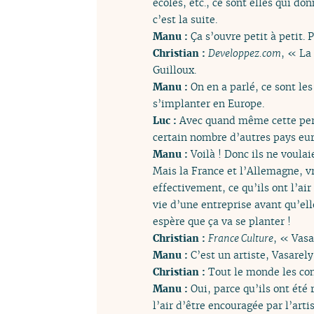
écoles, etc., ce sont elles qui do
c’est la suite.
Manu :
Ça s’ouvre petit à petit
Christian :
Developpez.com
, « La
Guilloux.
Manu :
On en a parlé, ce sont les
s’implanter en Europe.
Luc :
Avec quand même cette persp
certain nombre d’autres pays eur
Manu :
Voilà ! Donc ils ne voula
Mais la France et l’Allemagne, vr
effectivement, ce qu’ils ont l’ai
vie d’une entreprise avant qu’ell
espère que ça va se planter !
Christian :
France Culture
, « Vasa
Manu :
C’est un artiste, Vasarely
Christian :
Tout le monde les con
Manu :
Oui, parce qu’ils ont été 
l’air d’être encouragée par l’art