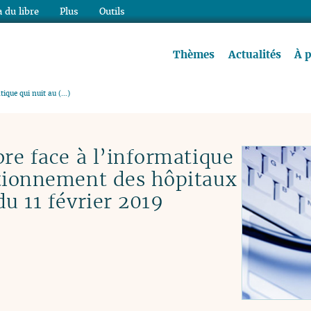
 du libre
Plus
Outils
re à lire !
Thèmes
Actualités
À 
tique qui nuit au (…)
bre face à l’informatique
ctionnement des hôpitaux
du 11 février 2019