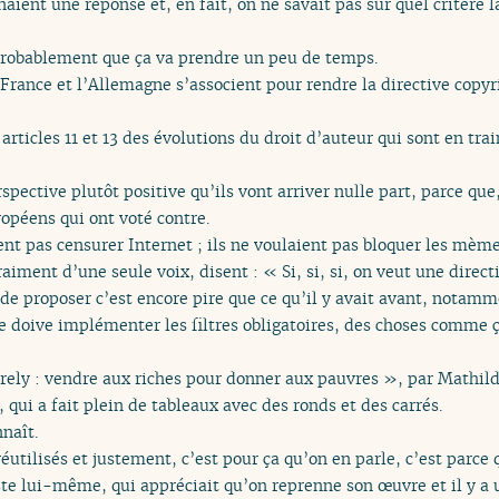
nnaient une réponse et, en fait, on ne savait pas sur quel critère
. Probablement que ça va prendre un peu de temps.
 France et l’Allemagne s’associent pour rendre la directive copy
 articles 11 et 13 des évolutions du droit d’auteur qui sont en tra
ective plutôt positive qu’ils vont arriver nulle part, parce que
opéens qui ont voté contre.
ient pas censurer Internet ; ils ne voulaient pas bloquer les mèmes
aiment d’une seule voix, disent : « Si, si, si, on veut une direct
r de proposer c’est encore pire que ce qu’il y avait avant, notamm
e doive implémenter les filtres obligatoires, des choses comme ça
rely : vendre aux riches pour donner aux pauvres », par Mathilde
, qui a fait plein de tableaux avec des ronds et des carrés.
naît.
réutilisés et justement, c’est pour ça qu’on en parle, c’est parce 
iste lui-même, qui appréciait qu’on reprenne son œuvre et il y a u