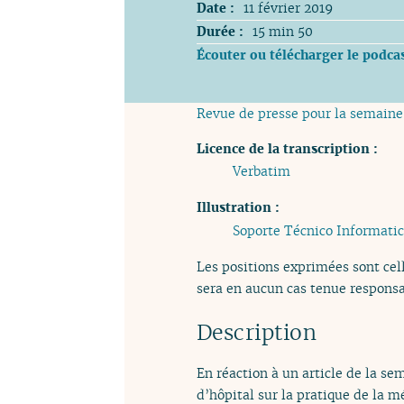
Date :
11 février 2019
Durée :
15 min 50
Écouter ou télécharger le podca
Revue de presse pour la semaine
Licence de la transcription :
Verbatim
Illustration :
Soporte Técnico Informati
Les positions exprimées sont cell
sera en aucun cas tenue responsa
Description
En réaction à un article de la se
d’hôpital sur la pratique de la 