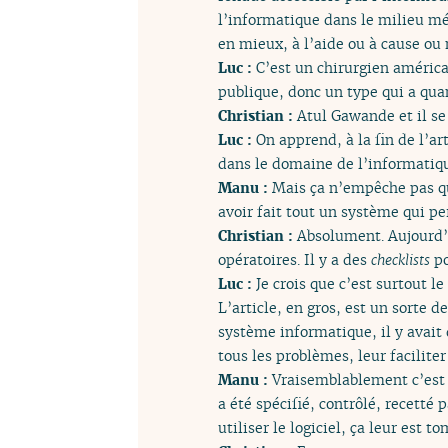
l’informatique dans le milieu mé
en mieux, à l’aide ou à cause ou 
Luc :
C’est un chirurgien américa
publique, donc un type qui a qu
Christian :
Atul Gawande et il se 
Luc :
On apprend, à la fin de l’ar
dans le domaine de l’informatiq
Manu :
Mais ça n’empêche pas qu’
avoir fait tout un système qui pe
Christian :
Absolument. Aujourd’h
opératoires. Il y a des
checklists
po
Luc :
Je crois que c’est surtout l
L’article, en gros, est un sorte d
système informatique, il y avait 
tous les problèmes, leur faciliter
Manu :
Vraisemblablement c’est u
a été spécifié, contrôlé, recetté
utiliser le logiciel, ça leur est 