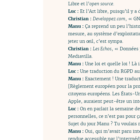
Libre et l’
open source
.
Luc :
Et l’Art libre, puisqu’il y 
Christian :
Developpez.com
, « GN
Manu :
Ça reprend un peu l’hist
mesure, au système d’exploitation 
jeter un œil, c’est sympa.
Christian :
Les Echos
, « Données p
Mediavilla.
Manu :
Une loi et quelle loi ! Là
Luc :
Une traduction du RGPD aux
Manu :
Exactement ! Une traduct
[Règlement européen pour la prot
citoyens européens. Les États-Un
Apple, auraient peut-être un int
Luc :
On en parlait la semaine de
personnelles, ce n’est pas pour ç
Sujet du jour Manu ? Tu voulais r
Manu :
Oui, qui m’avait paru int
rendue accessible par l’intermédi