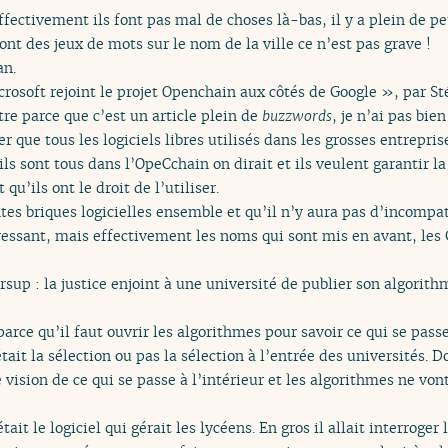
ffectivement ils font pas mal de choses là-bas, il y a plein de pe
nt des jeux de mots sur le nom de la ville ce n’est pas grave !
an.
crosoft rejoint le projet Openchain aux côtés de Google », par S
tre parce que c’est un article plein de
buzzwords
, je n’ai pas bie
ier que tous les logiciels libres utilisés dans les grosses entrepr
ls sont tous dans l’OpeCchain on dirait et ils veulent garantir la
 qu’ils ont le droit de l’utiliser.
tes briques logicielles ensemble et qu’il n’y aura pas d’incompati
éressant, mais effectivement les noms qui sont mis en avant, les
rsup : la justice enjoint à une université de publier son algorith
parce qu’il faut ouvrir les algorithmes pour savoir ce qui se pass
tait la sélection ou pas la sélection à l’entrée des universités. 
 vision de ce qui se passe à l’intérieur et les algorithmes ne von
ait le logiciel qui gérait les lycéens. En gros il allait interroger