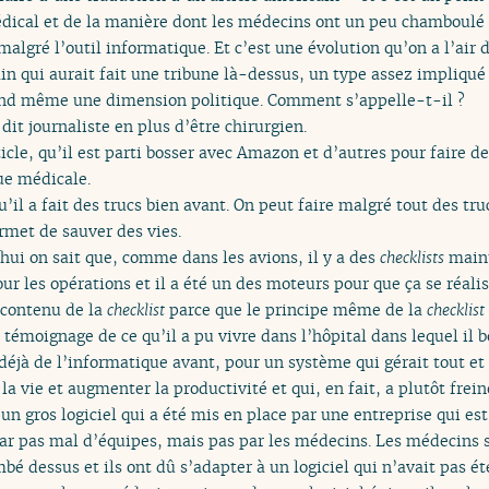
dical et de la manière dont les médecins ont un peu chamboulé l
malgré l’outil informatique. Et c’est une évolution qu’on a l’air 
in qui aurait fait une tribune là-dessus, un type assez impliqué
and même une dimension politique. Comment s’appelle-t-il ?
dit journaliste en plus d’être chirurgien.
ticle, qu’il est parti bosser avec Amazon et d’autres pour faire d
ue médicale.
il a fait des trucs bien avant. On peut faire malgré tout des truc
rmet de sauver des vies.
ui on sait que, comme dans les avions, il y a des
checklists
maint
ur les opérations et il a été un des moteurs pour que ça se réalis
e contenu de la
checklist
parce que le principe même de la
checklist
e témoignage de ce qu’il a pu vivre dans l’hôpital dans lequel il 
déjà de l’informatique avant, pour un système qui gérait tout et 
 la vie et augmenter la productivité et qui, en fait, a plutôt frein
n gros logiciel qui a été mis en place par une entreprise qui es
 par pas mal d’équipes, mais pas par les médecins. Les médecins 
tombé dessus et ils ont dû s’adapter à un logiciel qui n’avait pas é