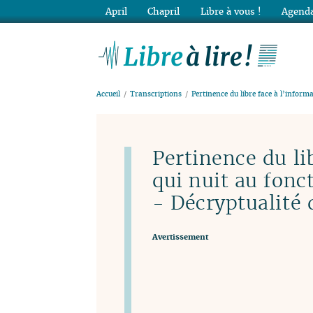
April
Chapril
Libre à vous !
Agenda
Lib
Accueil
Transcriptions
Pertinence du libre face à l’informa
Pertinence du li
qui nuit au fon
- Décryptualité 
Avertissement