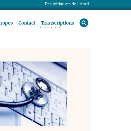
Des initiatives de l’April
rechercher
propos
Contact
Transcriptions