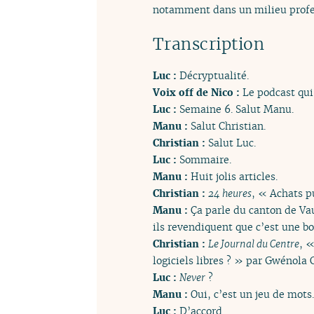
notamment dans un milieu profe
Transcription
Luc :
Décryptualité.
Voix off de Nico :
Le podcast qui
Luc :
Semaine 6. Salut Manu.
Manu :
Salut Christian.
Christian :
Salut Luc.
Luc :
Sommaire.
Manu :
Huit jolis articles.
Christian :
24 heures
, « Achats pu
Manu :
Ça parle du canton de Vau
ils revendiquent que c’est une b
Christian :
Le Journal du Centre
, 
logiciels libres ? » par Gwénola
Luc :
Never
?
Manu :
Oui, c’est un jeu de mots.
Luc :
D’accord.