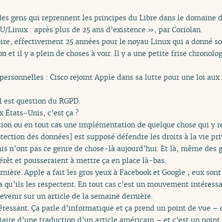
a des gens qui reprennent les principes du Libre dans le domaine de
U/Linux : après plus de 25 ans d’existence », par Coriolan.
oire, effectivement 25 années pour le noyau Linux qui a donné s
et il y a plein de choses à voir. Il y a une petite frise chronolog
ersonnelles : Cisco rejoint Apple dans sa lutte pour une loi aux
 il est question du RGPD.
 États-Unis, c’est ça ?
ion ou en tout cas une implémentation de quelque chose qui y 
ection des données] est supposé défendre les droits à la vie p
is n’ont pas ce genre de chose-là aujourd’hui. Et là, même des 
érêt et pousseraient à mettre ça en place là-bas.
rnière. Apple a fait les gros yeux à Facebook et Google ; eux so
a qu’ils les respectent. En tout cas c’est un mouvement intéressa
evenir sur un article de la semaine dernière.
éressant. Ça parle d’informatique et ça prend un point de vue – 
aire d’une traduction d’un article américain – et c’est un point