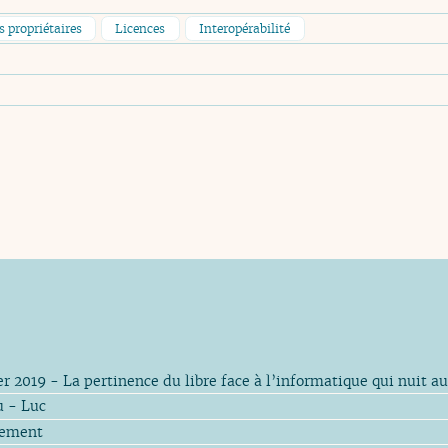
s propriétaires
Licences
Interopérabilité
er 2019 - La pertinence du libre face à l’informatique qui nuit 
u - Luc
rement