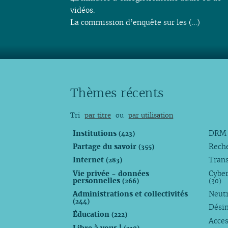
vidéos.
La commission d’enquête sur les (…)
Thèmes récents
Tri
par titre
ou
par utilisation
Institutions
DR
(423)
Partage du savoir
Rech
(355)
Internet
Trans
(283)
Vie privée - données
Cyber
personnelles
(266)
(30)
Administrations et collectivités
Neutr
(244)
Dési
Éducation
(222)
Acces
Libre à vous !