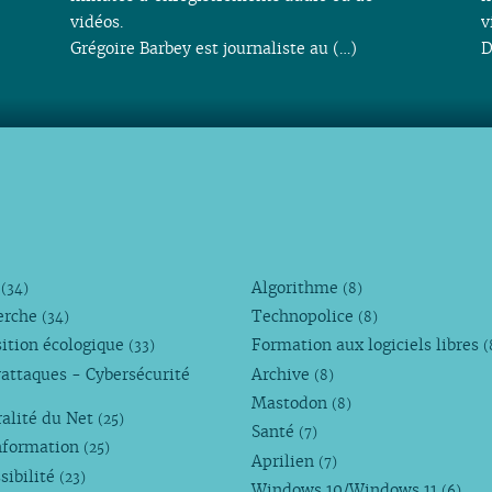
vidéos.
v
Grégoire Barbey est journaliste au (…)
D
M
Algorithme
(34)
(8)
erche
Technopolice
(34)
(8)
ition écologique
Formation aux logiciels libres
(33)
(
attaques - Cybersécurité
Archive
(8)
Mastodon
(8)
alité du Net
(25)
Santé
(7)
nformation
(25)
Aprilien
(7)
sibilité
(23)
Windows 10/Windows 11
(6)