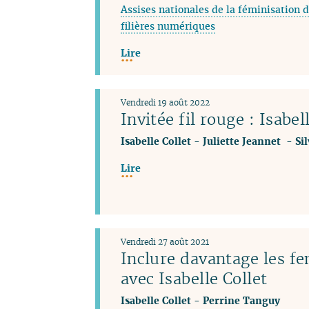
Assises nationales de la féminisation d
filières numériques
Lire
Vendredi 19 août 2022
Invitée fil rouge : Isabel
Isabelle Collet
-
Juliette Jeannet
-
Si
Lire
Vendredi 27 août 2021
Inclure davantage les f
avec Isabelle Collet
Isabelle Collet
-
Perrine Tanguy