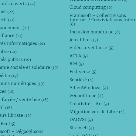
dards ouverts
(22)
Cloud computing
(6)
rnet
(22)
Framasoft - Collectivisons
Tech
Internet / Convivialisons Inter
(21)
(6)
ronnement
(21)
Inclusion numérique
(6)
illance
(21)
Jeux libres
(5)
tés informatiques
(21)
Vidéosurveillance
(5)
libre
(21)
ACTA
(5)
hés publics
(19)
RGI
(5)
mie sociale et solidaire
(19)
Fédiverse
(5)
pédia
(19)
Sobriété
(4)
uns numériques
(19)
AdieuWindows
(4)
nces
(18)
Géopolitique
(4)
 forcée / vente liée
(16)
Créativité - Art
(4)
ril
(16)
Migration vers le Libre
(4)
urs libriste
(16)
DADVSI
(4)
 Bar
(15)
Site web
(4)
asoft - Dégooglisons
rnet
Trad-GNU
(15)
(4)