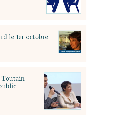
rd le 1er octobre
c Toutain -
public