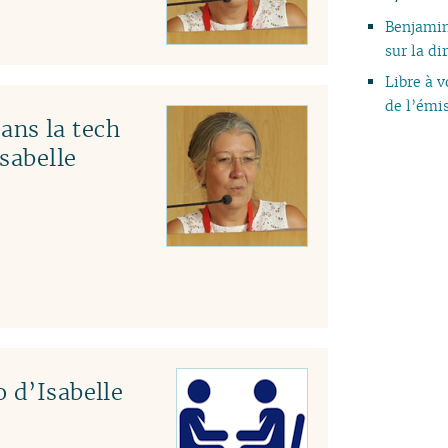
Benjamin
sur la di
Libre à 
de l’émi
ns la tech
Isabelle
 d’Isabelle