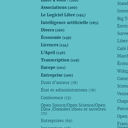
(210)
Stan
Associations
(200)
Inte
Le Logiciel Libre
(194)
Big 
Intelligence artificielle
(185)
Envi
Divers
(160)
Surve
Économie
(159)
Liber
Licences
(154)
Café 
L’April
(136)
Marc
Transcription
(119)
Écono
Europe
(102)
Wiki
Entreprise
(100)
Comm
Droit d’auteur
(78)
Scie
État et administrations
(76)
Vente
Conference
(75)
Chap
Open Source/Open Science/Open
Parco
Data /Données libres et ouvertes
(71)
Open
Entreprises
(69)
Fram
Inte