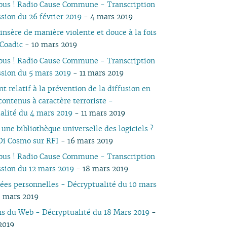
vous ! Radio Cause Commune - Transcription
05
03
05
03
04
03
03
03
03
05
03
05
04
ssion du 26 février 2019
- 4 mars 2019
04
02
04
02
03
02
02
01
02
04
02
04
03
insère de manière violente et douce à la fois
03
01
03
01
02
01
01
01
03
01
03
02
 Coadic
- 10 mars 2019
02
02
02
01
01
01
vous ! Radio Cause Commune - Transcription
ssion du 5 mars 2019
- 11 mars 2019
 relatif à la prévention de la diffusion en
contenus à caractère terroriste -
alité du 4 mars 2019
- 11 mars 2019
une bibliothèque universelle des logiciels ?
Di Cosmo sur RFI
- 16 mars 2019
vous ! Radio Cause Commune - Transcription
ssion du 12 mars 2019
- 18 mars 2019
ées personnelles - Décryptualité du 10 mars
8 mars 2019
ns du Web - Décryptualité du 18 Mars 2019
-
2019