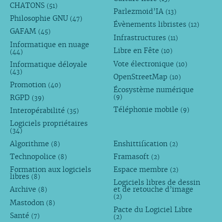
CHATONS
(51)
Parlezmoid’IA
(13)
Philosophie GNU
(47)
Évènements libristes
(12)
GAFAM
(45)
Infrastructures
(11)
Informatique en nuage
Libre en Fête
(10)
(44)
Vote électronique
Informatique déloyale
(10)
(43)
OpenStreetMap
(10)
Promotion
(40)
Écosystème numérique
RGPD
(9)
(39)
Téléphonie mobile
Interopérabilité
(9)
(35)
Logiciels propriétaires
(34)
Algorithme
Enshittification
(8)
(2)
Technopolice
Framasoft
(8)
(2)
Formation aux logiciels
Espace membre
(2)
libres
(8)
Logiciels libres de dessin
Archive
et de retouche d’image
(8)
(2)
Mastodon
(8)
Pacte du Logiciel Libre
Santé
(7)
(2)