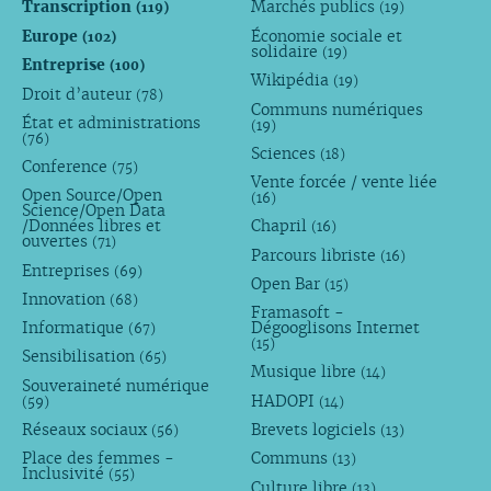
Transcription
Marchés publics
(119)
(19)
Europe
Économie sociale et
(102)
solidaire
(19)
Entreprise
(100)
Wikipédia
(19)
Droit d’auteur
(78)
Communs numériques
État et administrations
(19)
(76)
Sciences
(18)
Conference
(75)
Vente forcée / vente liée
Open Source/Open
(16)
Science/Open Data
/Données libres et
Chapril
(16)
ouvertes
(71)
Parcours libriste
(16)
Entreprises
(69)
Open Bar
(15)
Innovation
(68)
Framasoft -
Informatique
Dégooglisons Internet
(67)
(15)
Sensibilisation
(65)
Musique libre
(14)
Souveraineté numérique
HADOPI
(59)
(14)
Réseaux sociaux
Brevets logiciels
(56)
(13)
Place des femmes -
Communs
(13)
Inclusivité
(55)
Culture libre
(13)