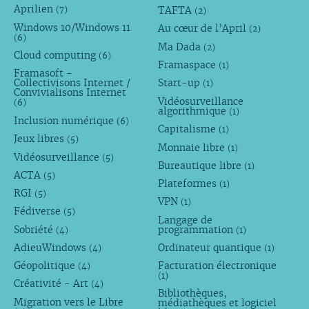
Aprilien
TAFTA
(7)
(2)
Windows 10/Windows 11
Au cœur de l’April
(2)
(6)
Ma Dada
(2)
Cloud computing
(6)
Framaspace
(1)
Framasoft -
Collectivisons Internet /
Start-up
(1)
Convivialisons Internet
Vidéosurveillance
(6)
algorithmique
(1)
Inclusion numérique
(6)
Capitalisme
(1)
Jeux libres
(5)
Monnaie libre
(1)
Vidéosurveillance
(5)
Bureautique libre
(1)
ACTA
(5)
Plateformes
(1)
RGI
(5)
VPN
(1)
Fédiverse
(5)
Langage de
Sobriété
programmation
(4)
(1)
AdieuWindows
Ordinateur quantique
(4)
(1)
Géopolitique
Facturation électronique
(4)
(1)
Créativité - Art
(4)
Bibliothèques,
Migration vers le Libre
médiathèques et logiciel