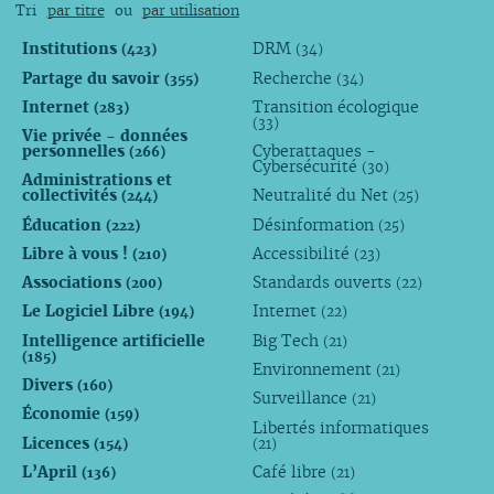
Tri
par titre
ou
par utilisation
Institutions
DRM
(423)
(34)
Partage du savoir
Recherche
(355)
(34)
Internet
Transition écologique
(283)
(33)
Vie privée - données
personnelles
Cyberattaques -
(266)
Cybersécurité
(30)
Administrations et
collectivités
Neutralité du Net
(244)
(25)
Éducation
Désinformation
(222)
(25)
Libre à vous !
Accessibilité
(210)
(23)
Associations
Standards ouverts
(200)
(22)
Le Logiciel Libre
Internet
(194)
(22)
Intelligence artificielle
Big Tech
(21)
(185)
Environnement
(21)
Divers
(160)
Surveillance
(21)
Économie
(159)
Libertés informatiques
Licences
(154)
(21)
L’April
Café libre
(136)
(21)