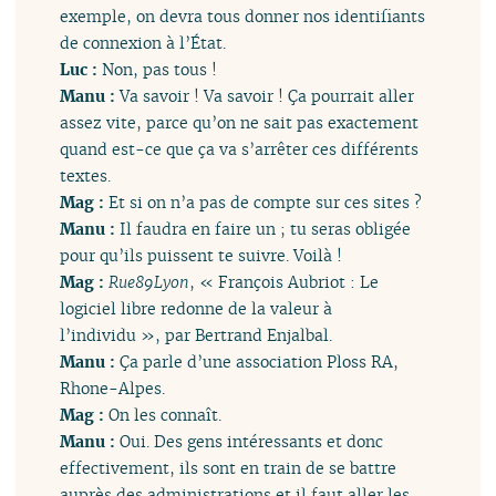
exemple, on devra tous donner nos identifiants
de connexion à l’État.
Luc :
Non, pas tous !
Manu :
Va savoir ! Va savoir ! Ça pourrait aller
assez vite, parce qu’on ne sait pas exactement
quand est-ce que ça va s’arrêter ces différents
textes.
Mag :
Et si on n’a pas de compte sur ces sites ?
Manu :
Il faudra en faire un ; tu seras obligée
pour qu’ils puissent te suivre. Voilà !
Mag :
Rue89Lyon
, « François Aubriot : Le
logiciel libre redonne de la valeur à
l’individu », par Bertrand Enjalbal.
Manu :
Ça parle d’une association Ploss RA,
Rhone-Alpes.
Mag :
On les connaît.
Manu :
Oui. Des gens intéressants et donc
effectivement, ils sont en train de se battre
auprès des administrations et il faut aller les