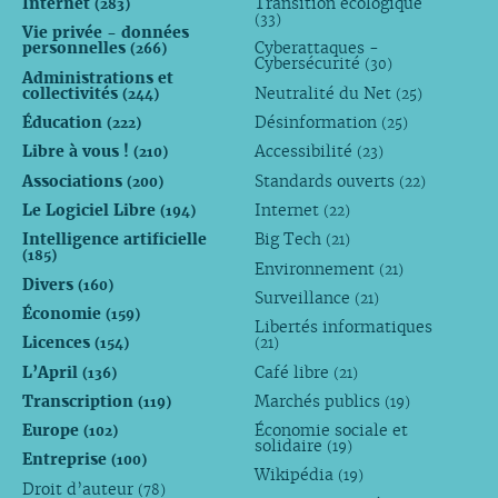
Internet
Transition écologique
(283)
(33)
Vie privée - données
personnelles
Cyberattaques -
(266)
Cybersécurité
(30)
Administrations et
collectivités
Neutralité du Net
(244)
(25)
Éducation
Désinformation
(222)
(25)
Libre à vous !
Accessibilité
(210)
(23)
Associations
Standards ouverts
(200)
(22)
Le Logiciel Libre
Internet
(194)
(22)
Intelligence artificielle
Big Tech
(21)
(185)
Environnement
(21)
Divers
(160)
Surveillance
(21)
Économie
(159)
Libertés informatiques
Licences
(154)
(21)
L’April
Café libre
(136)
(21)
Transcription
Marchés publics
(119)
(19)
Europe
Économie sociale et
(102)
solidaire
(19)
Entreprise
(100)
Wikipédia
(19)
Droit d’auteur
(78)