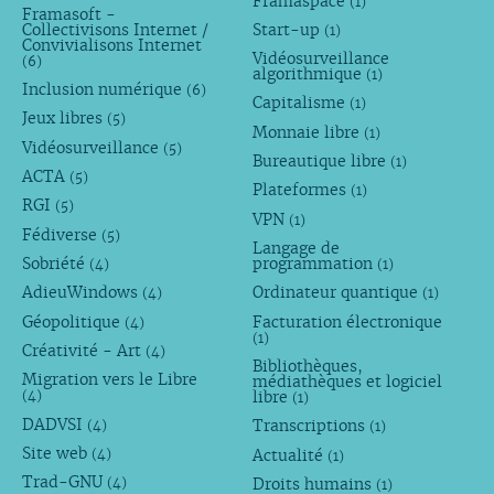
Framaspace
(1)
Framasoft -
Collectivisons Internet /
Start-up
(1)
Convivialisons Internet
Vidéosurveillance
(6)
algorithmique
(1)
Inclusion numérique
(6)
Capitalisme
(1)
Jeux libres
(5)
Monnaie libre
(1)
Vidéosurveillance
(5)
Bureautique libre
(1)
ACTA
(5)
Plateformes
(1)
RGI
(5)
VPN
(1)
Fédiverse
(5)
Langage de
Sobriété
programmation
(4)
(1)
AdieuWindows
Ordinateur quantique
(4)
(1)
Géopolitique
Facturation électronique
(4)
(1)
Créativité - Art
(4)
Bibliothèques,
Migration vers le Libre
médiathèques et logiciel
libre
(4)
(1)
DADVSI
Transcriptions
(4)
(1)
Site web
Actualité
(4)
(1)
Trad-GNU
Droits humains
(4)
(1)