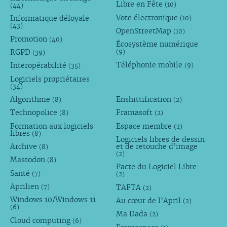
Libre en Fête
(10)
(44)
Vote électronique
Informatique déloyale
(10)
(43)
OpenStreetMap
(10)
Promotion
(40)
Écosystème numérique
RGPD
(9)
(39)
Téléphonie mobile
Interopérabilité
(9)
(35)
Logiciels propriétaires
(34)
Algorithme
Enshittification
(8)
(2)
Technopolice
Framasoft
(8)
(2)
Formation aux logiciels
Espace membre
(2)
libres
(8)
Logiciels libres de dessin
Archive
et de retouche d’image
(8)
(2)
Mastodon
(8)
Pacte du Logiciel Libre
Santé
(7)
(2)
Aprilien
TAFTA
(7)
(2)
Windows 10/Windows 11
Au cœur de l’April
(2)
(6)
Ma Dada
(2)
Cloud computing
(6)