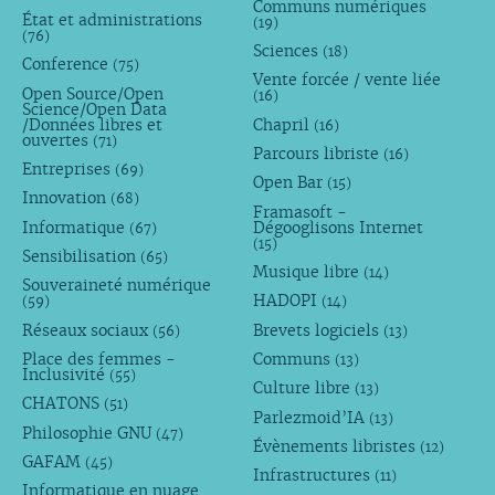
Communs numériques
État et administrations
(19)
(76)
Sciences
(18)
Conference
(75)
Vente forcée / vente liée
Open Source/Open
(16)
Science/Open Data
/Données libres et
Chapril
(16)
ouvertes
(71)
Parcours libriste
(16)
Entreprises
(69)
Open Bar
(15)
Innovation
(68)
Framasoft -
Informatique
Dégooglisons Internet
(67)
(15)
Sensibilisation
(65)
Musique libre
(14)
Souveraineté numérique
HADOPI
(59)
(14)
Réseaux sociaux
Brevets logiciels
(56)
(13)
Place des femmes -
Communs
(13)
Inclusivité
(55)
Culture libre
(13)
CHATONS
(51)
Parlezmoid’IA
(13)
Philosophie GNU
(47)
Évènements libristes
(12)
GAFAM
(45)
Infrastructures
(11)
Informatique en nuage