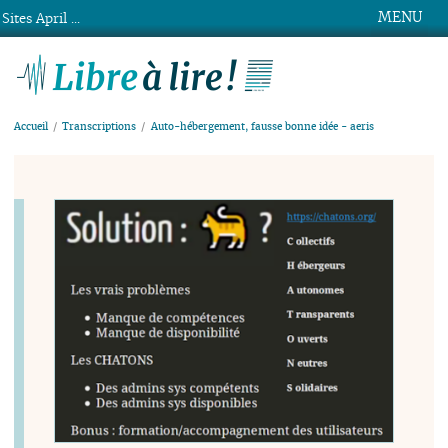
MENU
Sites April ...
Libre à lire !
Accueil
Transcriptions
Auto-hébergement, fausse bonne idée - aeris