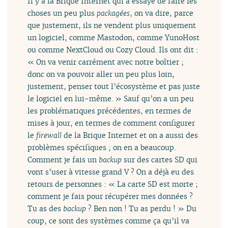
Il y a la Brique Internet qui a essayé de faire les
choses un peu plus
packagées
, on va dire, parce
que justement, ils ne vendent plus uniquement
un logiciel, comme Mastodon, comme YunoHost
ou comme NextCloud ou Cozy Cloud. Ils ont dit :
« On va venir carrément avec notre boîtier ;
donc on va pouvoir aller un peu plus loin,
justement, penser tout l’écosystème et pas juste
le logiciel en lui-même. » Sauf qu’on a un peu
les problématiques précédentes, en termes de
mises à jour, en termes de comment configurer
le
firewall
de la Brique Internet et on a aussi des
problèmes spécifiques ; on en a beaucoup.
Comment je fais un
backup
sur des cartes SD qui
vont s’user à vitesse grand V ? On a déjà eu des
retours de personnes : « La carte SD est morte ;
comment je fais pour récupérer mes données ?
Tu as des
backup
? Ben non ! Tu as perdu ! » Du
coup, ce sont des systèmes comme ça qu’il va