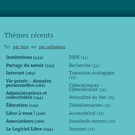
Lire
Thèmes récents
Tri
par titre
ou
par utilisation
Institutions
DRM
(423)
(34)
Partage du savoir
Recherche
(355)
(34)
Internet
Transition écologique
(283)
(33)
Vie privée - données
personnelles
Cyberattaques -
(266)
Cybersécurité
(30)
Administrations et
collectivités
Neutralité du Net
(244)
(25)
Éducation
Désinformation
(222)
(25)
Libre à vous !
Accessibilité
(210)
(23)
Associations
Standards ouverts
(200)
(22)
Le Logiciel Libre
Internet
(194)
(22)