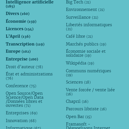
Intelligence artificielle
Big Tech
(21)
(185)
Environnement
(21)
Divers
(160)
Surveillance
(21)
Économie
(159)
Libertés informatiques
Licences
(154)
(21)
L’April
Café libre
(136)
(21)
Transcription
Marchés publics
(119)
(19)
Europe
Économie sociale et
(102)
solidaire
(19)
Entreprise
(100)
Wikipédia
(19)
Droit d’auteur
(78)
Communs numériques
État et administrations
(19)
(76)
Sciences
(18)
Conference
(75)
Vente forcée / vente liée
Open Source/Open
(16)
Science/Open Data
/Données libres et
Chapril
(16)
ouvertes
(71)
Parcours libriste
(16)
Entreprises
(69)
Open Bar
(15)
Innovation
(68)
Framasoft -
Informatique
Dégooglisons Internet
(67)