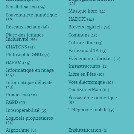
(15)
Sensibilisation
(65)
Musique libre
(14)
Souveraineté numérique
HADOPI
(59)
(14)
Réseaux sociaux
Brevets logiciels
(56)
(13)
Place des femmes -
Communs
(13)
Inclusivité
(55)
Culture libre
(13)
CHATONS
(51)
Parlezmoid’IA
(13)
Philosophie GNU
(47)
Évènements libristes
(12)
GAFAM
(45)
Infrastructures
(11)
Informatique en nuage
Libre en Fête
(10)
(44)
Vote électronique
Informatique déloyale
(10)
(43)
OpenStreetMap
(10)
Promotion
(40)
Écosystème numérique
RGPD
(9)
(39)
Téléphonie mobile
Interopérabilité
(9)
(35)
Logiciels propriétaires
(34)
Algorithme
Enshittification
(8)
(2)