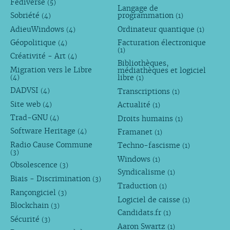
Fédiverse
(5)
Langage de
Sobriété
programmation
(4)
(1)
AdieuWindows
Ordinateur quantique
(4)
(1)
Géopolitique
Facturation électronique
(4)
(1)
Créativité - Art
(4)
Bibliothèques,
Migration vers le Libre
médiathèques et logiciel
libre
(4)
(1)
DADVSI
Transcriptions
(4)
(1)
Site web
Actualité
(4)
(1)
Trad-GNU
Droits humains
(4)
(1)
Software Heritage
Framanet
(4)
(1)
Radio Cause Commune
Techno-fascisme
(1)
(3)
Windows
(1)
Obsolescence
(3)
Syndicalisme
(1)
Biais - Discrimination
(3)
Traduction
(1)
Rançongiciel
(3)
Logiciel de caisse
(1)
Blockchain
(3)
Candidats.fr
(1)
Sécurité
(3)
Aaron Swartz
(1)