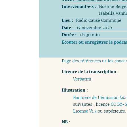
Intervenant·e·s :
Noémie Bergez
Isabella Vanni
Lieu :
Radio Cause Commune
Date :
17 novembre 2020
Durée :
1 h 30 min
Écouter ou enregistrer le podca
Page des références utiles conce
Licence de la transcription :
Verbatim
Illustration :
Bannière de l’émission
Libr
suivantes : licence
CC BY-S
License V1.3
ou supérieure.
NB :