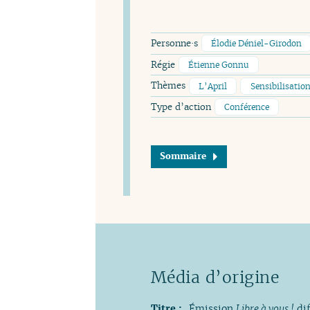
Personne·s
Élodie Déniel-Girodon
Régie
Étienne Gonnu
Thèmes
L’April
Sensibilisatio
Type d’action
Conférence
Sommaire
Titre :
Émission
Libre à vous !
di