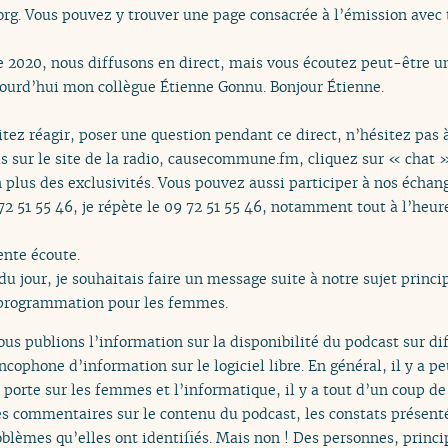
l.org. Vous pouvez y trouver une page consacrée à l’émission avec 
020, nous diffusons en direct, mais vous écoutez peut-être un
ujourd’hui mon collègue Étienne Gonnu. Bonjour Étienne.
itez réagir, poser une question pendant ce direct, n’hésitez pas 
us sur le site de la radio, causecommune.fm, cliquez sur « chat 
 plus des exclusivités. Vous pouvez aussi participer à nos échan
2 51 55 46, je répète le 09 72 51 55 46, notamment tout à l’heur
ente écoute.
 jour, je souhaitais faire un message suite à notre sujet princi
a programmation pour les femmes.
 publions l’information sur la disponibilité du podcast sur diff
ancophone d’information sur le logiciel libre. En général, il y a 
 porte sur les femmes et l’informatique, il y a tout d’un coup d
des commentaires sur le contenu du podcast, les constats présent
oblèmes qu’elles ont identifiés. Mais non ! Des personnes, pri