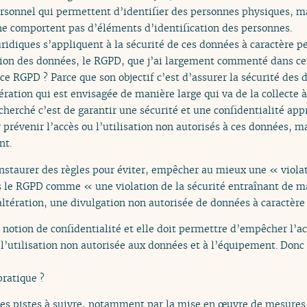
personnel qui permettent d’identifier des personnes physiques, 
i ne comportent pas d’éléments d’identification des personnes.
ridiques s’appliquent à la sécurité de ces données à caractère pe
ion des données, le RGPD, que j’ai largement commenté dans cet
ce RGPD ? Parce que son objectif c’est d’assurer la sécurité des
ration qui est envisagée de manière large qui va de la collecte 
echerché c’est de garantir une sécurité et une confidentialité ap
r prévenir l’accès ou l’utilisation non autorisés à ces données,
nt.
nstaurer des règles pour éviter, empêcher au mieux une « viola
s le RGPD comme « une violation de la sécurité entraînant de man
altération, une divulgation non autorisée de données à caractère
a notion de confidentialité et elle doit permettre d’empêcher l’
utilisation non autorisée aux données et à l’équipement. Donc c’
pratique ?
es pistes à suivre, notamment par la mise en œuvre de mesure