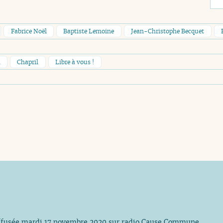
Fabrice Noël
Baptiste Lemoine
Jean-Christophe Becquet
n
Chapril
Libre à vous !
ffusée mardi 17 novembre 2020 sur radio Cause Commune