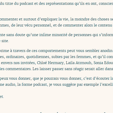
 titre du podcast et des représentations qu’ils en ont, conscien
ommenter et surtout d’expliquer la vie, la moindre des choses se
mes, de leur vécu personnel, et de commenter alors le contenu 
nte sans doute qu’une infime minorité de personnes qui s’informe
 site.
prime à travers de ces comportements peut vous sembler anodin o
s, ordinaires, quotidiennes, subies par les femmes, et qu’il con
ite envers nos invitées, Chloé Hermary, Laïla Atrmouh, Sonia Edo
es commentaires. Les laisser passer sans réagir serait aller dans
e peux vous donner, que je pourrais vous donner, c’est d’écouter
me audio, la forme podcast, je vous suggère par exemple l’excell
et.