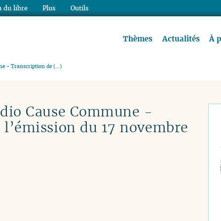
 du libre
Plus
Outils
re à lire !
Thèmes
Actualités
À 
e - Transcription de (…)
Radio Cause Commune -
e l’émission du 17 novembre