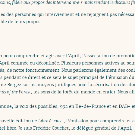
 soins, fidèle aux propos des intervenant·e·s mais rendant le discours fl
es des personnes qui interviennent et ne rejoignent pas nécessai
ble de leurs propos.
n pour comprendre et agir avec l’April, l’association de promotio
April confinée ou déconfinée. Plusieurs personnes actives au sein
ités, de notre fonctionnement. Nous parlerons également des cou
 pendant ce direct et ce sera le sujet principal de l’émission d
 Bergez sur les moyens juridiques pour la sécurisation des don
ds of the Forest
, les sons de la forêt du monde en entier. Nous al
mune, la voix des possibles, 93.1 en Île-de-France et en DAB+ e
ouvelle édition de
Libre à vous !
, l’émission pour comprendre et ag
l libre. Je suis Frédéric Couchet, le délégué général de l’April.