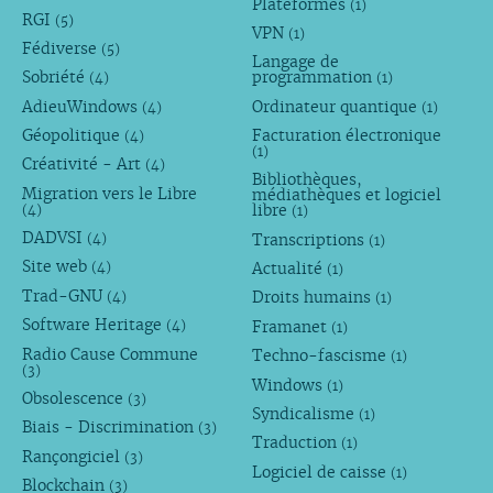
Plateformes
(1)
RGI
(5)
VPN
(1)
Fédiverse
(5)
Langage de
Sobriété
programmation
(4)
(1)
AdieuWindows
Ordinateur quantique
(4)
(1)
Géopolitique
Facturation électronique
(4)
(1)
Créativité - Art
(4)
Bibliothèques,
Migration vers le Libre
médiathèques et logiciel
libre
(4)
(1)
DADVSI
Transcriptions
(4)
(1)
Site web
Actualité
(4)
(1)
Trad-GNU
Droits humains
(4)
(1)
Software Heritage
Framanet
(4)
(1)
Radio Cause Commune
Techno-fascisme
(1)
(3)
Windows
(1)
Obsolescence
(3)
Syndicalisme
(1)
Biais - Discrimination
(3)
Traduction
(1)
Rançongiciel
(3)
Logiciel de caisse
(1)
Blockchain
(3)