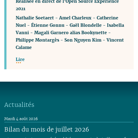
Réalisée en direct de l’Open Source Experience
2021
-
Amel Charleux
-
Catherine
Nuel
-
Étienne Gonnu
-
Gaël Blondelle
-
Isabella
Vanni
-
Magali Garnero alias Bookynette
-
Philippe Montargès
-
Son Nguyen Kim
-
Vincent
Calame
Lire
Actualités
Mardi 4 août 2026
Bilan du mois de juillet 2026