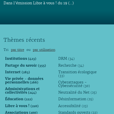
Dans l’émission Libre à vous ! du 19 (…)
Thèmes récents
Tri
par titre
ou
par utilisation
Institutions
DRM
(423)
(34)
Partage du savoir
Recherche
(355)
(34)
Internet
Transition écologique
(283)
(33)
Vie privée - données
personnelles
Cyberattaques -
(266)
Cybersécurité
(30)
Administrations et
collectivités
Neutralité du Net
(244)
(25)
Éducation
Désinformation
(222)
(25)
Libre à vous !
Accessibilité
(210)
(23)
Associations
Standards ouverts
(200)
(22)