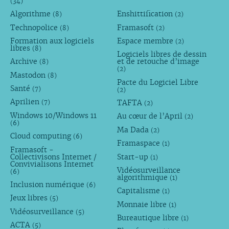
(34)
Algorithme
Enshittification
(8)
(2)
Technopolice
Framasoft
(8)
(2)
Formation aux logiciels
Espace membre
(2)
libres
(8)
Logiciels libres de dessin
Archive
et de retouche d’image
(8)
(2)
Mastodon
(8)
Pacte du Logiciel Libre
Santé
(7)
(2)
Aprilien
TAFTA
(7)
(2)
Windows 10/Windows 11
Au cœur de l’April
(2)
(6)
Ma Dada
(2)
Cloud computing
(6)
Framaspace
(1)
Framasoft -
Collectivisons Internet /
Start-up
(1)
Convivialisons Internet
Vidéosurveillance
(6)
algorithmique
(1)
Inclusion numérique
(6)
Capitalisme
(1)
Jeux libres
(5)
Monnaie libre
(1)
Vidéosurveillance
(5)
Bureautique libre
(1)
ACTA
(5)