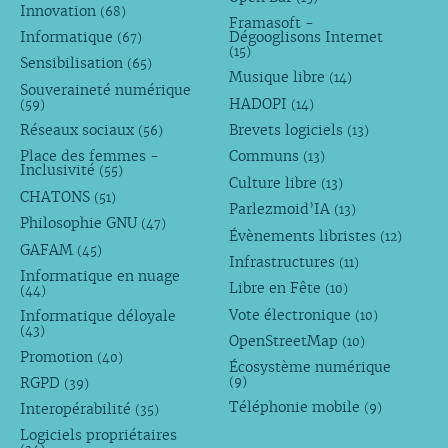
Innovation
(68)
Framasoft -
Informatique
Dégooglisons Internet
(67)
(15)
Sensibilisation
(65)
Musique libre
(14)
Souveraineté numérique
HADOPI
(59)
(14)
Réseaux sociaux
Brevets logiciels
(56)
(13)
Place des femmes -
Communs
(13)
Inclusivité
(55)
Culture libre
(13)
CHATONS
(51)
Parlezmoid’IA
(13)
Philosophie GNU
(47)
Évènements libristes
(12)
GAFAM
(45)
Infrastructures
(11)
Informatique en nuage
Libre en Fête
(10)
(44)
Vote électronique
Informatique déloyale
(10)
(43)
OpenStreetMap
(10)
Promotion
(40)
Écosystème numérique
RGPD
(9)
(39)
Téléphonie mobile
Interopérabilité
(9)
(35)
Logiciels propriétaires