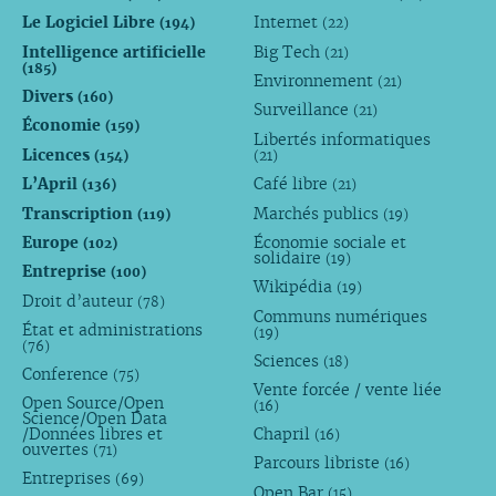
Le Logiciel Libre
Internet
(194)
(22)
Intelligence artificielle
Big Tech
(21)
(185)
Environnement
(21)
Divers
(160)
Surveillance
(21)
Économie
(159)
Libertés informatiques
Licences
(154)
(21)
L’April
Café libre
(136)
(21)
Transcription
Marchés publics
(119)
(19)
Europe
Économie sociale et
(102)
solidaire
(19)
Entreprise
(100)
Wikipédia
(19)
Droit d’auteur
(78)
Communs numériques
État et administrations
(19)
(76)
Sciences
(18)
Conference
(75)
Vente forcée / vente liée
Open Source/Open
(16)
Science/Open Data
/Données libres et
Chapril
(16)
ouvertes
(71)
Parcours libriste
(16)
Entreprises
(69)
Open Bar
(15)