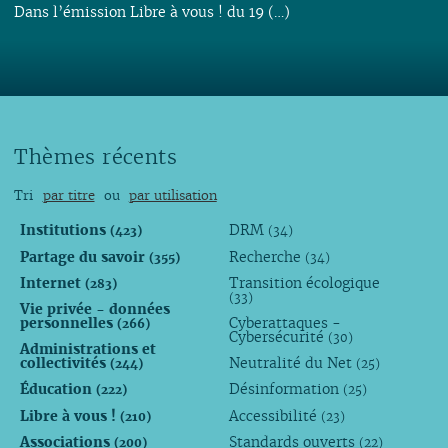
Dans l’émission Libre à vous ! du 19 (…)
Thèmes récents
Tri
par titre
ou
par utilisation
Institutions
DRM
(423)
(34)
Partage du savoir
Recherche
(355)
(34)
Internet
Transition écologique
(283)
(33)
Vie privée - données
personnelles
Cyberattaques -
(266)
Cybersécurité
(30)
Administrations et
collectivités
Neutralité du Net
(244)
(25)
Éducation
Désinformation
(222)
(25)
Libre à vous !
Accessibilité
(210)
(23)
Associations
Standards ouverts
(200)
(22)