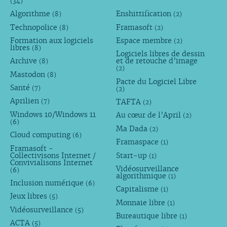
(34)
Algorithme
Enshittification
(8)
(2)
Technopolice
Framasoft
(8)
(2)
Formation aux logiciels
Espace membre
(2)
libres
(8)
Logiciels libres de dessin
Archive
et de retouche d’image
(8)
(2)
Mastodon
(8)
Pacte du Logiciel Libre
Santé
(7)
(2)
Aprilien
TAFTA
(7)
(2)
Windows 10/Windows 11
Au cœur de l’April
(2)
(6)
Ma Dada
(2)
Cloud computing
(6)
Framaspace
(1)
Framasoft -
Collectivisons Internet /
Start-up
(1)
Convivialisons Internet
Vidéosurveillance
(6)
algorithmique
(1)
Inclusion numérique
(6)
Capitalisme
(1)
Jeux libres
(5)
Monnaie libre
(1)
Vidéosurveillance
(5)
Bureautique libre
(1)
ACTA
(5)