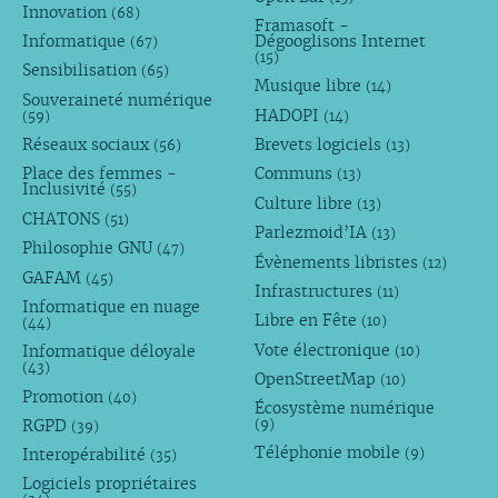
Innovation
(68)
Framasoft -
Informatique
Dégooglisons Internet
(67)
(15)
Sensibilisation
(65)
Musique libre
(14)
Souveraineté numérique
HADOPI
(59)
(14)
Réseaux sociaux
Brevets logiciels
(56)
(13)
Place des femmes -
Communs
(13)
Inclusivité
(55)
Culture libre
(13)
CHATONS
(51)
Parlezmoid’IA
(13)
Philosophie GNU
(47)
Évènements libristes
(12)
GAFAM
(45)
Infrastructures
(11)
Informatique en nuage
Libre en Fête
(10)
(44)
Vote électronique
Informatique déloyale
(10)
(43)
OpenStreetMap
(10)
Promotion
(40)
Écosystème numérique
RGPD
(9)
(39)
Téléphonie mobile
Interopérabilité
(9)
(35)
Logiciels propriétaires