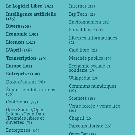
Le Logiciel Libre
Internet
(194)
(22)
Intelligence artificielle
Big Tech
(21)
(185)
Environnement
(21)
Divers
(160)
Surveillance
(21)
Économie
(159)
Libertés informatiques
Licences
(154)
(21)
L’April
Café libre
(136)
(21)
Transcription
Marchés publics
(119)
(19)
Europe
Économie sociale et
(102)
solidaire
(19)
Entreprise
(100)
Wikipédia
(19)
Droit d’auteur
(78)
Communs numériques
État et administrations
(19)
(76)
Sciences
(18)
Conference
(75)
Vente forcée / vente liée
Open Source/Open
(16)
Science/Open Data
/Données libres et
Chapril
(16)
ouvertes
(71)
Parcours libriste
(16)
Entreprises
(69)
Open Bar
(15)