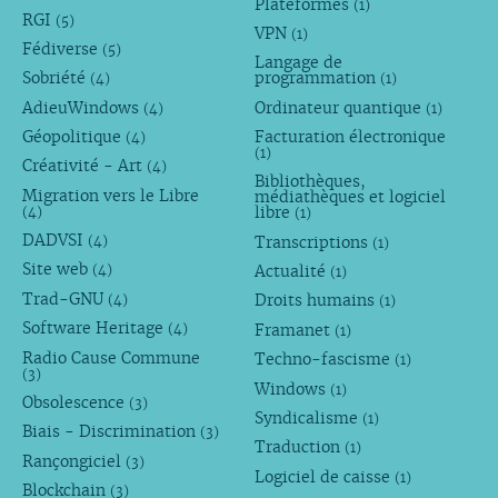
Plateformes
(1)
RGI
(5)
VPN
(1)
Fédiverse
(5)
Langage de
Sobriété
programmation
(4)
(1)
AdieuWindows
Ordinateur quantique
(4)
(1)
Géopolitique
Facturation électronique
(4)
(1)
Créativité - Art
(4)
Bibliothèques,
Migration vers le Libre
médiathèques et logiciel
libre
(4)
(1)
DADVSI
Transcriptions
(4)
(1)
Site web
Actualité
(4)
(1)
Trad-GNU
Droits humains
(4)
(1)
Software Heritage
Framanet
(4)
(1)
Radio Cause Commune
Techno-fascisme
(1)
(3)
Windows
(1)
Obsolescence
(3)
Syndicalisme
(1)
Biais - Discrimination
(3)
Traduction
(1)
Rançongiciel
(3)
Logiciel de caisse
(1)
Blockchain
(3)