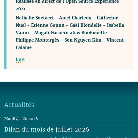
Réalisée en direct de l’Open Source Experience
2021
-
Amel Charleux
-
Catherine
Nuel
-
Étienne Gonnu
-
Gaël Blondelle
-
Isabella
Vanni
-
Magali Garnero alias Bookynette
-
Philippe Montargès
-
Son Nguyen Kim
-
Vincent
Calame
Lire
Actualités
Mardi 4 août 2026
Bilan du mois de juillet 2026