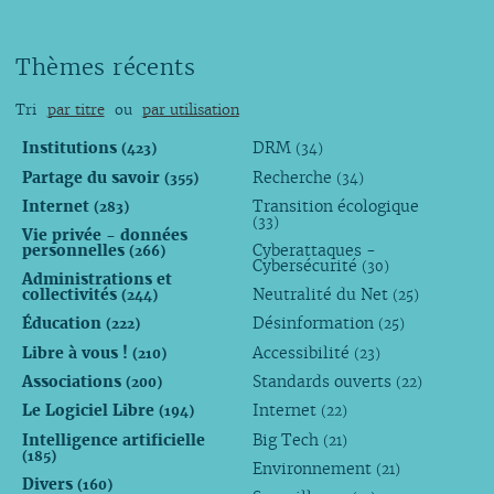
Thèmes récents
Tri
par titre
ou
par utilisation
Institutions
DRM
(423)
(34)
Partage du savoir
Recherche
(355)
(34)
Internet
Transition écologique
(283)
(33)
Vie privée - données
personnelles
Cyberattaques -
(266)
Cybersécurité
(30)
Administrations et
collectivités
Neutralité du Net
(244)
(25)
Éducation
Désinformation
(222)
(25)
Libre à vous !
Accessibilité
(210)
(23)
Associations
Standards ouverts
(200)
(22)
Le Logiciel Libre
Internet
(194)
(22)
Intelligence artificielle
Big Tech
(21)
(185)
Environnement
(21)
Divers
(160)