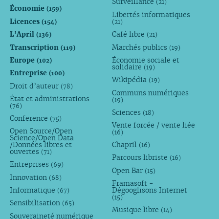
Surveillance
(21)
Économie
(159)
Libertés informatiques
Licences
(154)
(21)
L’April
Café libre
(136)
(21)
Transcription
Marchés publics
(119)
(19)
Europe
Économie sociale et
(102)
solidaire
(19)
Entreprise
(100)
Wikipédia
(19)
Droit d’auteur
(78)
Communs numériques
État et administrations
(19)
(76)
Sciences
(18)
Conference
(75)
Vente forcée / vente liée
Open Source/Open
(16)
Science/Open Data
/Données libres et
Chapril
(16)
ouvertes
(71)
Parcours libriste
(16)
Entreprises
(69)
Open Bar
(15)
Innovation
(68)
Framasoft -
Informatique
Dégooglisons Internet
(67)
(15)
Sensibilisation
(65)
Musique libre
(14)
Souveraineté numérique