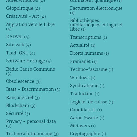
AdieuWindows
Ordinateur quantique
(4)
(1)
Géopolitique
Facturation électronique
(4)
(1)
Créativité - Art
(4)
Bibliothèques,
Migration vers le Libre
médiathèques et logiciel
libre
(4)
(1)
DADVSI
Transcriptions
(4)
(1)
Site web
Actualité
(4)
(1)
Trad-GNU
Droits humains
(4)
(1)
Software Heritage
Framanet
(4)
(1)
Radio Cause Commune
Techno-fascisme
(1)
(3)
Windows
(1)
Obsolescence
(3)
Syndicalisme
(1)
Biais - Discrimination
(3)
Traduction
(1)
Rançongiciel
(3)
Logiciel de caisse
(1)
Blockchain
(3)
Candidats.fr
(1)
Sécurité
(3)
Aaron Swartz
(1)
Privacy - personal data
Métavers
(3)
(1)
Technosolutionnisme
Cryptographie
(3)
(1)