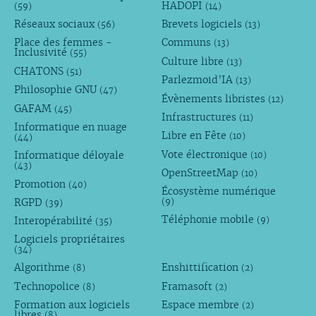
HADOPI
(59)
(14)
Réseaux sociaux
Brevets logiciels
(56)
(13)
Place des femmes -
Communs
(13)
Inclusivité
(55)
Culture libre
(13)
CHATONS
(51)
Parlezmoid’IA
(13)
Philosophie GNU
(47)
Évènements libristes
(12)
GAFAM
(45)
Infrastructures
(11)
Informatique en nuage
Libre en Fête
(10)
(44)
Vote électronique
Informatique déloyale
(10)
(43)
OpenStreetMap
(10)
Promotion
(40)
Écosystème numérique
RGPD
(9)
(39)
Téléphonie mobile
Interopérabilité
(9)
(35)
Logiciels propriétaires
(34)
Algorithme
Enshittification
(8)
(2)
Technopolice
Framasoft
(8)
(2)
Formation aux logiciels
Espace membre
(2)
libres
(8)