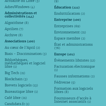
Actualité du Libre
(3)
(9)
AdieuWindows
Éducation
(4)
(222)
Administrations et
Enshittification
(2)
collectivités
(244)
Entreprise
(100)
Algorithme
(8)
Entreprises
(69)
Aprilien
(7)
Environnement
(21)
Archive
(8)
Espace membre
(2)
Associations
(200)
État et administrations
Au cœur de l’April
(2)
(76)
Biais - Discrimination
Europe
(3)
(102)
Bibliothèques,
Évènements libristes
(12)
médiathèques et logiciel
libre
Facturation électronique
(1)
(1)
Big Tech
(21)
Fausses informations
(2)
Blockchain
(3)
Fédiverse
(5)
Brevets logiciels
(13)
Formation aux logiciels
Bureautique libre
libres
(1)
(8)
Café libre
Fournisseurs d’accès à
(21)
Internet associatifs
(1)
Candidats.fr
(1)