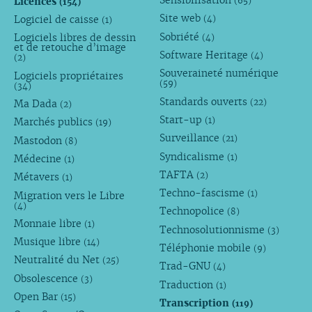
Sensibilisation
Licences
(65)
(154)
Site web
Logiciel de caisse
(4)
(1)
Sobriété
Logiciels libres de dessin
(4)
et de retouche d’image
Software Heritage
(4)
(2)
Souveraineté numérique
Logiciels propriétaires
(59)
(34)
Standards ouverts
(22)
Ma Dada
(2)
Start-up
(1)
Marchés publics
(19)
Surveillance
(21)
Mastodon
(8)
Syndicalisme
(1)
Médecine
(1)
TAFTA
(2)
Métavers
(1)
Techno-fascisme
(1)
Migration vers le Libre
(4)
Technopolice
(8)
Monnaie libre
(1)
Technosolutionnisme
(3)
Musique libre
(14)
Téléphonie mobile
(9)
Neutralité du Net
(25)
Trad-GNU
(4)
Obsolescence
(3)
Traduction
(1)
Open Bar
(15)
Transcription
(119)