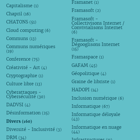
Framanet
(1)
Capitalisme
(1)
Framasoft
(2)
Chapril
(16)
Framasoft -
CHATONS
(51)
Collectivisons Internet /
Convivialisons Internet
Cloud computing
(6)
(6)
Communs
(13)
Framasoft -
Dégooglisons Internet
Communs numériques
(15)
(19)
Framaspace
(1)
Conference
(75)
GAFAM
(45)
Créativité - Art
(4)
Géopolitique
(4)
Cryptographie
(1)
Graine de libriste
(1)
Culture libre
(13)
HADOPI
(14)
Cyberattaques -
Cybersécurité
(30)
Inclusion numérique
(6)
DADVSI
(4)
Informatique
(67)
Désinformation
(25)
Informatique déloyale
(43)
Divers
(160)
Informatique en nuage
Diversité - Inclusivité
(3)
(44)
DRM
(34)
Infrastructures
(11)