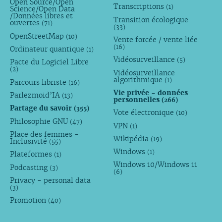
Open Source/Open
Transcriptions
(1)
Science/Open Data
/Données libres et
Transition écologique
ouvertes
(71)
(33)
OpenStreetMap
(10)
Vente forcée / vente liée
(16)
Ordinateur quantique
(1)
Vidéosurveillance
(5)
Pacte du Logiciel Libre
(2)
Vidéosurveillance
algorithmique
(1)
Parcours libriste
(16)
Vie privée - données
Parlezmoid’IA
(13)
personnelles
(266)
Partage du savoir
(355)
Vote électronique
(10)
Philosophie GNU
(47)
VPN
(1)
Place des femmes -
Wikipédia
(19)
Inclusivité
(55)
Windows
(1)
Plateformes
(1)
Windows 10/Windows 11
Podcasting
(3)
(6)
Privacy - personal data
(3)
Promotion
(40)