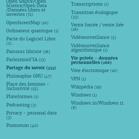
Open Source/Open
Transcriptions
(1)
Science/Open Data
/Données libres et
Transition écologique
ouvertes
(71)
(33)
OpenStreetMap
(10)
Vente forcée / vente liée
(16)
Ordinateur quantique
(1)
Vidéosurveillance
(5)
Pacte du Logiciel Libre
(2)
Vidéosurveillance
algorithmique
(1)
Parcours libriste
(16)
Vie privée - données
Parlezmoid’IA
(13)
personnelles
(266)
Partage du savoir
(355)
Vote électronique
(10)
Philosophie GNU
(47)
VPN
(1)
Place des femmes -
Wikipédia
(19)
Inclusivité
(55)
Windows
(1)
Plateformes
(1)
Windows 10/Windows 11
Podcasting
(3)
(6)
Privacy - personal data
(3)
Promotion
(40)