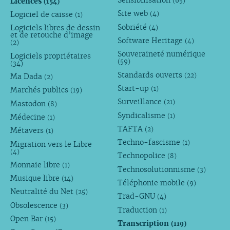
Sensibilisation
Licences
(65)
(154)
Site web
Logiciel de caisse
(4)
(1)
Sobriété
Logiciels libres de dessin
(4)
et de retouche d’image
Software Heritage
(4)
(2)
Souveraineté numérique
Logiciels propriétaires
(59)
(34)
Standards ouverts
(22)
Ma Dada
(2)
Start-up
(1)
Marchés publics
(19)
Surveillance
(21)
Mastodon
(8)
Syndicalisme
(1)
Médecine
(1)
TAFTA
(2)
Métavers
(1)
Techno-fascisme
(1)
Migration vers le Libre
(4)
Technopolice
(8)
Monnaie libre
(1)
Technosolutionnisme
(3)
Musique libre
(14)
Téléphonie mobile
(9)
Neutralité du Net
(25)
Trad-GNU
(4)
Obsolescence
(3)
Traduction
(1)
Open Bar
(15)
Transcription
(119)