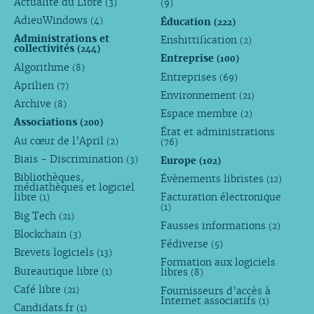
Actualité du Libre
(3)
(9)
AdieuWindows
Éducation
(4)
(222)
Administrations et
Enshittification
(2)
collectivités
(244)
Entreprise
(100)
Algorithme
(8)
Entreprises
(69)
Aprilien
(7)
Environnement
(21)
Archive
(8)
Espace membre
(2)
Associations
(200)
État et administrations
Au cœur de l’April
(2)
(76)
Biais - Discrimination
Europe
(3)
(102)
Bibliothèques,
Évènements libristes
(12)
médiathèques et logiciel
libre
Facturation électronique
(1)
(1)
Big Tech
(21)
Fausses informations
(2)
Blockchain
(3)
Fédiverse
(5)
Brevets logiciels
(13)
Formation aux logiciels
Bureautique libre
libres
(1)
(8)
Café libre
Fournisseurs d’accès à
(21)
Internet associatifs
(1)
Candidats.fr
(1)