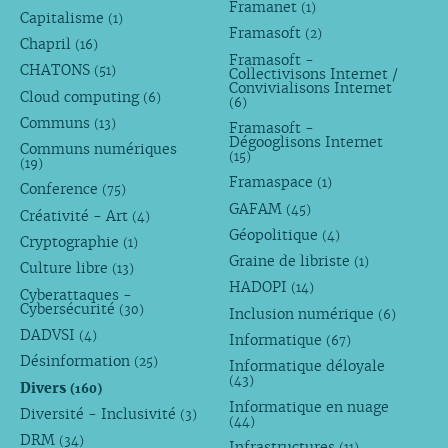
Framanet
(1)
Capitalisme
(1)
Framasoft
(2)
Chapril
(16)
Framasoft -
CHATONS
(51)
Collectivisons Internet /
Convivialisons Internet
Cloud computing
(6)
(6)
Communs
(13)
Framasoft -
Dégooglisons Internet
Communs numériques
(15)
(19)
Framaspace
(1)
Conference
(75)
GAFAM
(45)
Créativité - Art
(4)
Géopolitique
(4)
Cryptographie
(1)
Graine de libriste
(1)
Culture libre
(13)
HADOPI
(14)
Cyberattaques -
Cybersécurité
(30)
Inclusion numérique
(6)
DADVSI
(4)
Informatique
(67)
Désinformation
(25)
Informatique déloyale
(43)
Divers
(160)
Informatique en nuage
Diversité - Inclusivité
(3)
(44)
DRM
(34)
Infrastructures
(11)