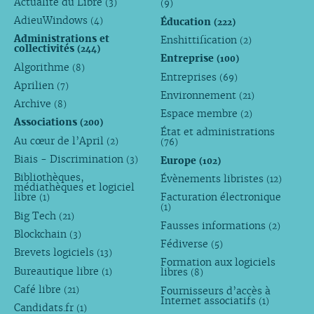
Actualité du Libre
(3)
(9)
AdieuWindows
Éducation
(4)
(222)
Administrations et
Enshittification
(2)
collectivités
(244)
Entreprise
(100)
Algorithme
(8)
Entreprises
(69)
Aprilien
(7)
Environnement
(21)
Archive
(8)
Espace membre
(2)
Associations
(200)
État et administrations
Au cœur de l’April
(2)
(76)
Biais - Discrimination
Europe
(3)
(102)
Bibliothèques,
Évènements libristes
(12)
médiathèques et logiciel
libre
Facturation électronique
(1)
(1)
Big Tech
(21)
Fausses informations
(2)
Blockchain
(3)
Fédiverse
(5)
Brevets logiciels
(13)
Formation aux logiciels
Bureautique libre
libres
(1)
(8)
Café libre
Fournisseurs d’accès à
(21)
Internet associatifs
(1)
Candidats.fr
(1)