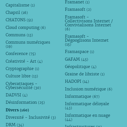
Framanet
(1)
Capitalisme
(1)
Framasoft
(2)
Chapril
(16)
Framasoft -
CHATONS
(51)
Collectivisons Internet /
Convivialisons Internet
Cloud computing
(6)
(6)
Communs
(13)
Framasoft -
Dégooglisons Internet
Communs numériques
(15)
(19)
Framaspace
(1)
Conference
(75)
GAFAM
(45)
Créativité - Art
(4)
Géopolitique
(4)
Cryptographie
(1)
Graine de libriste
(1)
Culture libre
(13)
HADOPI
(14)
Cyberattaques -
Cybersécurité
(30)
Inclusion numérique
(6)
DADVSI
(4)
Informatique
(67)
Désinformation
(25)
Informatique déloyale
(43)
Divers
(160)
Informatique en nuage
Diversité - Inclusivité
(3)
(44)
DRM
(34)
Infrastructures
(11)