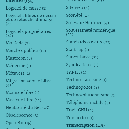
Sensibilisation
Licences
(65)
(154)
Site web
Logiciel de caisse
(4)
(1)
Sobriété
Logiciels libres de dessin
(4)
et de retouche d’image
Software Heritage
(4)
(2)
Souveraineté numérique
Logiciels propriétaires
(59)
(34)
Standards ouverts
(22)
Ma Dada
(2)
Start-up
(1)
Marchés publics
(19)
Surveillance
(21)
Mastodon
(8)
Syndicalisme
(1)
Médecine
(1)
TAFTA
(2)
Métavers
(1)
Techno-fascisme
(1)
Migration vers le Libre
(4)
Technopolice
(8)
Monnaie libre
(1)
Technosolutionnisme
(3)
Musique libre
(14)
Téléphonie mobile
(9)
Neutralité du Net
(25)
Trad-GNU
(4)
Obsolescence
(3)
Traduction
(1)
Open Bar
(15)
Transcription
(119)