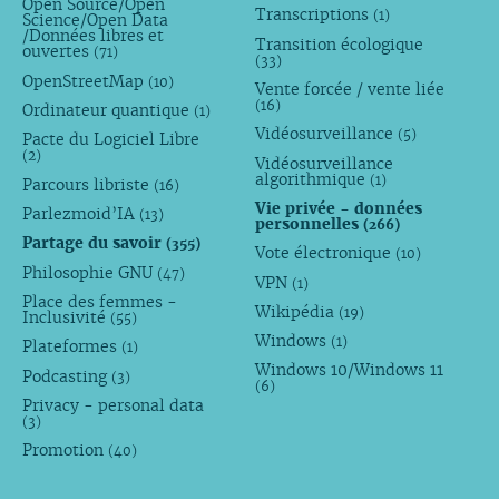
Open Source/Open
Transcriptions
(1)
Science/Open Data
/Données libres et
Transition écologique
ouvertes
(71)
(33)
OpenStreetMap
(10)
Vente forcée / vente liée
(16)
Ordinateur quantique
(1)
Vidéosurveillance
(5)
Pacte du Logiciel Libre
(2)
Vidéosurveillance
algorithmique
(1)
Parcours libriste
(16)
Vie privée - données
Parlezmoid’IA
(13)
personnelles
(266)
Partage du savoir
(355)
Vote électronique
(10)
Philosophie GNU
(47)
VPN
(1)
Place des femmes -
Wikipédia
(19)
Inclusivité
(55)
Windows
(1)
Plateformes
(1)
Windows 10/Windows 11
Podcasting
(3)
(6)
Privacy - personal data
(3)
Promotion
(40)