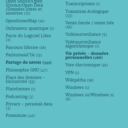
Open Source/Open
Transcriptions
(1)
Science/Open Data
/Données libres et
Transition écologique
ouvertes
(71)
(33)
OpenStreetMap
(10)
Vente forcée / vente liée
(16)
Ordinateur quantique
(1)
Vidéosurveillance
(5)
Pacte du Logiciel Libre
(2)
Vidéosurveillance
algorithmique
(1)
Parcours libriste
(16)
Vie privée - données
Parlezmoid’IA
(13)
personnelles
(266)
Partage du savoir
(355)
Vote électronique
(10)
Philosophie GNU
(47)
VPN
(1)
Place des femmes -
Wikipédia
(19)
Inclusivité
(55)
Windows
(1)
Plateformes
(1)
Windows 10/Windows 11
Podcasting
(3)
(6)
Privacy - personal data
(3)
Promotion
(40)