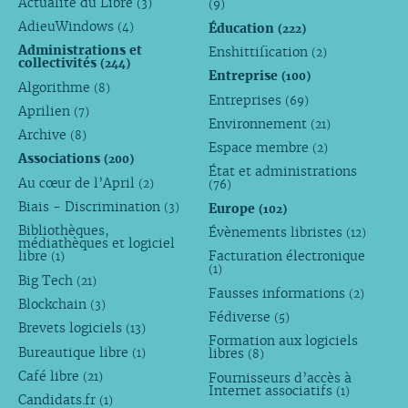
Actualité du Libre
(3)
(9)
AdieuWindows
Éducation
(4)
(222)
Administrations et
Enshittification
(2)
collectivités
(244)
Entreprise
(100)
Algorithme
(8)
Entreprises
(69)
Aprilien
(7)
Environnement
(21)
Archive
(8)
Espace membre
(2)
Associations
(200)
État et administrations
Au cœur de l’April
(2)
(76)
Biais - Discrimination
Europe
(3)
(102)
Bibliothèques,
Évènements libristes
(12)
médiathèques et logiciel
libre
Facturation électronique
(1)
(1)
Big Tech
(21)
Fausses informations
(2)
Blockchain
(3)
Fédiverse
(5)
Brevets logiciels
(13)
Formation aux logiciels
Bureautique libre
libres
(1)
(8)
Café libre
Fournisseurs d’accès à
(21)
Internet associatifs
(1)
Candidats.fr
(1)