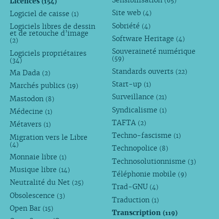
Sensibilisation
Licences
(65)
(154)
Site web
Logiciel de caisse
(4)
(1)
Sobriété
Logiciels libres de dessin
(4)
et de retouche d’image
Software Heritage
(4)
(2)
Souveraineté numérique
Logiciels propriétaires
(59)
(34)
Standards ouverts
(22)
Ma Dada
(2)
Start-up
(1)
Marchés publics
(19)
Surveillance
(21)
Mastodon
(8)
Syndicalisme
(1)
Médecine
(1)
TAFTA
(2)
Métavers
(1)
Techno-fascisme
(1)
Migration vers le Libre
(4)
Technopolice
(8)
Monnaie libre
(1)
Technosolutionnisme
(3)
Musique libre
(14)
Téléphonie mobile
(9)
Neutralité du Net
(25)
Trad-GNU
(4)
Obsolescence
(3)
Traduction
(1)
Open Bar
(15)
Transcription
(119)