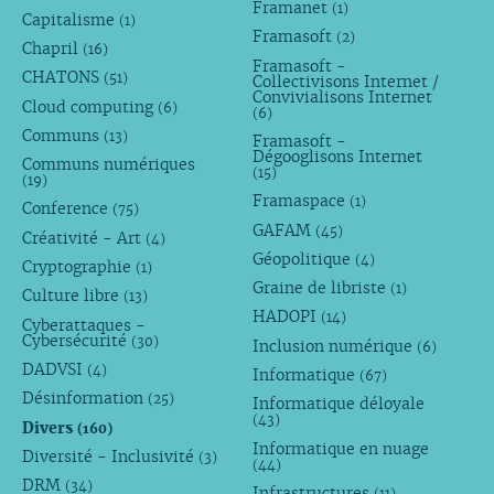
Framanet
(1)
Capitalisme
(1)
Framasoft
(2)
Chapril
(16)
Framasoft -
CHATONS
(51)
Collectivisons Internet /
Convivialisons Internet
Cloud computing
(6)
(6)
Communs
(13)
Framasoft -
Dégooglisons Internet
Communs numériques
(15)
(19)
Framaspace
(1)
Conference
(75)
GAFAM
(45)
Créativité - Art
(4)
Géopolitique
(4)
Cryptographie
(1)
Graine de libriste
(1)
Culture libre
(13)
HADOPI
(14)
Cyberattaques -
Cybersécurité
(30)
Inclusion numérique
(6)
DADVSI
(4)
Informatique
(67)
Désinformation
(25)
Informatique déloyale
(43)
Divers
(160)
Informatique en nuage
Diversité - Inclusivité
(3)
(44)
DRM
(34)
Infrastructures
(11)