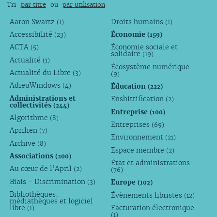
Tri
par titre
ou
par utilisation
Aaron Swartz
Droits humains
(1)
(1)
Accessibilité
Économie
(23)
(159)
ACTA
Économie sociale et
(5)
solidaire
(19)
Actualité
(1)
Écosystème numérique
Actualité du Libre
(3)
(9)
AdieuWindows
Éducation
(4)
(222)
Administrations et
Enshittification
(2)
collectivités
(244)
Entreprise
(100)
Algorithme
(8)
Entreprises
(69)
Aprilien
(7)
Environnement
(21)
Archive
(8)
Espace membre
(2)
Associations
(200)
État et administrations
Au cœur de l’April
(2)
(76)
Biais - Discrimination
Europe
(3)
(102)
Bibliothèques,
Évènements libristes
(12)
médiathèques et logiciel
libre
Facturation électronique
(1)
(1)