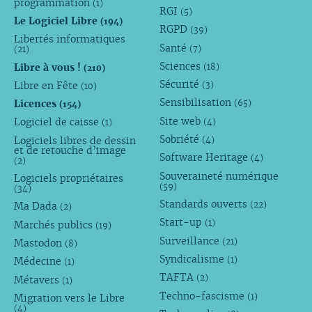
programmation
(1)
RGI
(5)
Le Logiciel Libre
(194)
RGPD
(39)
Libertés informatiques
Santé
(7)
(21)
Sciences
Libre à vous !
(18)
(210)
Sécurité
Libre en Fête
(3)
(10)
Sensibilisation
Licences
(65)
(154)
Site web
Logiciel de caisse
(4)
(1)
Sobriété
Logiciels libres de dessin
(4)
et de retouche d’image
Software Heritage
(4)
(2)
Souveraineté numérique
Logiciels propriétaires
(59)
(34)
Standards ouverts
(22)
Ma Dada
(2)
Start-up
(1)
Marchés publics
(19)
Surveillance
(21)
Mastodon
(8)
Syndicalisme
(1)
Médecine
(1)
TAFTA
(2)
Métavers
(1)
Techno-fascisme
(1)
Migration vers le Libre
(4)