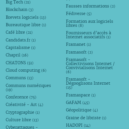
Big Tech
(21)
Fausses informations
(2)
Blockchain
(3)
Fédiverse
(5)
Brevets logiciels
(13)
Formation aux logiciels
Bureautique libre
libres
(1)
(8)
Café libre
Fournisseurs d’accès à
(21)
Internet associatifs
(1)
Candidats.fr
(1)
Framanet
(1)
Capitalisme
(1)
Framasoft
(2)
Chapril
(16)
Framasoft -
CHATONS
(51)
Collectivisons Internet /
Convivialisons Internet
Cloud computing
(6)
(6)
Communs
(13)
Framasoft -
Dégooglisons Internet
Communs numériques
(15)
(19)
Framaspace
(1)
Conference
(75)
GAFAM
(45)
Créativité - Art
(4)
Géopolitique
(4)
Cryptographie
(1)
Graine de libriste
(1)
Culture libre
(13)
HADOPI
(14)
Cyberattaques -