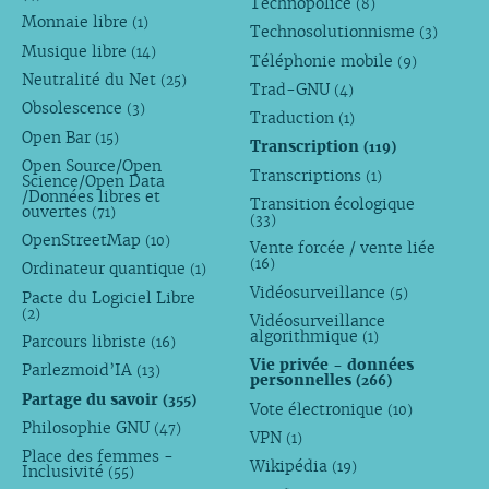
Technopolice
(8)
Monnaie libre
(1)
Technosolutionnisme
(3)
Musique libre
(14)
Téléphonie mobile
(9)
Neutralité du Net
(25)
Trad-GNU
(4)
Obsolescence
(3)
Traduction
(1)
Open Bar
(15)
Transcription
(119)
Open Source/Open
Transcriptions
(1)
Science/Open Data
/Données libres et
Transition écologique
ouvertes
(71)
(33)
OpenStreetMap
(10)
Vente forcée / vente liée
(16)
Ordinateur quantique
(1)
Vidéosurveillance
(5)
Pacte du Logiciel Libre
(2)
Vidéosurveillance
algorithmique
(1)
Parcours libriste
(16)
Vie privée - données
Parlezmoid’IA
(13)
personnelles
(266)
Partage du savoir
(355)
Vote électronique
(10)
Philosophie GNU
(47)
VPN
(1)
Place des femmes -
Wikipédia
(19)
Inclusivité
(55)