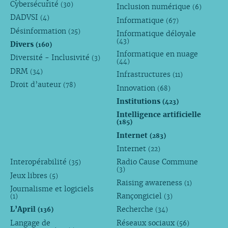
Cybersécurité
(30)
Inclusion numérique
(6)
DADVSI
(4)
Informatique
(67)
Désinformation
(25)
Informatique déloyale
(43)
Divers
(160)
Informatique en nuage
Diversité - Inclusivité
(3)
(44)
DRM
(34)
Infrastructures
(11)
Droit d’auteur
(78)
Innovation
(68)
Institutions
(423)
Intelligence artificielle
(185)
Internet
(283)
Internet
(22)
Interopérabilité
Radio Cause Commune
(35)
(3)
Jeux libres
(5)
Raising awareness
(1)
Journalisme et logiciels
Rançongiciel
(1)
(3)
L’April
Recherche
(136)
(34)
Langage de
Réseaux sociaux
(56)