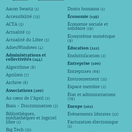
Aaron Swartz
Droits humains
(1)
(1)
Accessibilité
Économie
(23)
(159)
ACTA
Économie sociale et
(5)
solidaire
(19)
Actualité
(1)
Écosystème numérique
Actualité du Libre
(3)
(9)
AdieuWindows
Éducation
(4)
(222)
Administrations et
Enshittification
(2)
collectivités
(244)
Entreprise
(100)
Algorithme
(8)
Entreprises
(69)
Aprilien
(7)
Environnement
(21)
Archive
(8)
Espace membre
(2)
Associations
(200)
État et administrations
Au cœur de l’April
(2)
(76)
Biais - Discrimination
Europe
(3)
(102)
Bibliothèques,
Évènements libristes
(12)
médiathèques et logiciel
libre
Facturation électronique
(1)
(1)
Big Tech
(21)