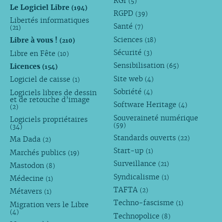
RGI
(5)
Le Logiciel Libre
(194)
RGPD
(39)
Libertés informatiques
Santé
(7)
(21)
Sciences
Libre à vous !
(18)
(210)
Sécurité
Libre en Fête
(3)
(10)
Sensibilisation
Licences
(65)
(154)
Site web
Logiciel de caisse
(4)
(1)
Sobriété
Logiciels libres de dessin
(4)
et de retouche d’image
Software Heritage
(4)
(2)
Souveraineté numérique
Logiciels propriétaires
(59)
(34)
Standards ouverts
(22)
Ma Dada
(2)
Start-up
(1)
Marchés publics
(19)
Surveillance
(21)
Mastodon
(8)
Syndicalisme
(1)
Médecine
(1)
TAFTA
(2)
Métavers
(1)
Techno-fascisme
(1)
Migration vers le Libre
(4)
Technopolice
(8)