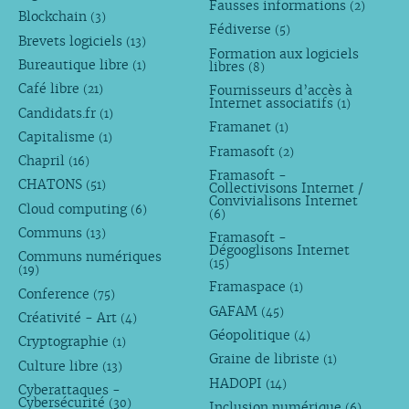
Fausses informations
(2)
Blockchain
(3)
Fédiverse
(5)
Brevets logiciels
(13)
Formation aux logiciels
Bureautique libre
libres
(1)
(8)
Café libre
Fournisseurs d’accès à
(21)
Internet associatifs
(1)
Candidats.fr
(1)
Framanet
(1)
Capitalisme
(1)
Framasoft
(2)
Chapril
(16)
Framasoft -
CHATONS
(51)
Collectivisons Internet /
Convivialisons Internet
Cloud computing
(6)
(6)
Communs
(13)
Framasoft -
Dégooglisons Internet
Communs numériques
(15)
(19)
Framaspace
(1)
Conference
(75)
GAFAM
(45)
Créativité - Art
(4)
Géopolitique
(4)
Cryptographie
(1)
Graine de libriste
(1)
Culture libre
(13)
HADOPI
(14)
Cyberattaques -
Cybersécurité
(30)
Inclusion numérique
(6)