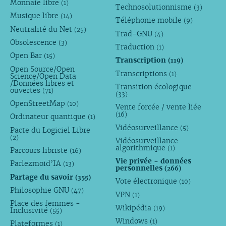
Monnaie libre
(1)
Technosolutionnisme
(3)
Musique libre
(14)
Téléphonie mobile
(9)
Neutralité du Net
(25)
Trad-GNU
(4)
Obsolescence
(3)
Traduction
(1)
Open Bar
(15)
Transcription
(119)
Open Source/Open
Transcriptions
(1)
Science/Open Data
/Données libres et
Transition écologique
ouvertes
(71)
(33)
OpenStreetMap
(10)
Vente forcée / vente liée
(16)
Ordinateur quantique
(1)
Vidéosurveillance
(5)
Pacte du Logiciel Libre
(2)
Vidéosurveillance
algorithmique
(1)
Parcours libriste
(16)
Vie privée - données
Parlezmoid’IA
(13)
personnelles
(266)
Partage du savoir
(355)
Vote électronique
(10)
Philosophie GNU
(47)
VPN
(1)
Place des femmes -
Wikipédia
(19)
Inclusivité
(55)
Windows
(1)
Plateformes
(1)