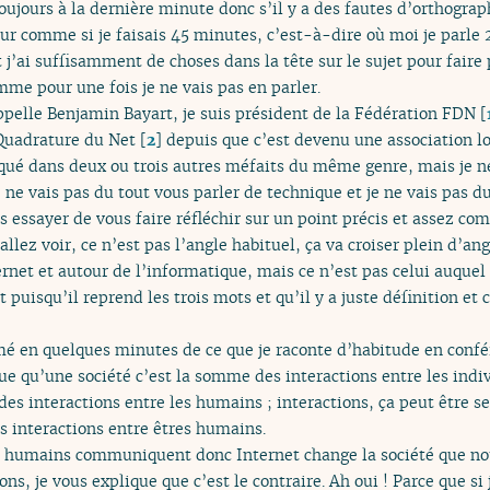
ujours à la dernière minute donc s’il y a des fautes d’orthograp
pour comme si je faisais 45 minutes, c’est-à-dire où moi je parle
ai suffisamment de choses dans la tête sur le sujet pour faire p
mme pour une fois je ne vais pas en parler.
pelle Benjamin Bayart, je suis président de la Fédération FDN
[
Quadrature du Net
[
2
]
depuis que c’est devenu une association lo
liqué dans deux ou trois autres méfaits du même genre, mais je ne
e ne vais pas du tout vous parler de technique et je ne vais pas d
s essayer de vous faire réfléchir sur un point précis et assez co
 allez voir, ce n’est pas l’angle habituel, ça va croiser plein d’an
rnet et autour de l’informatique, mais ce n’est pas celui auquel 
puisqu’il reprend les trois mots et qu’il y a juste définition et c
umé en quelques minutes de ce que je raconte d’habitude en confé
que qu’une société c’est la somme des interactions entre les indiv
s interactions entre les humains ; interactions, ça peut être se
es interactions entre êtres humains.
s humains communiquent donc Internet change la société que nou
s, je vous explique que c’est le contraire. Ah oui ! Parce que si 