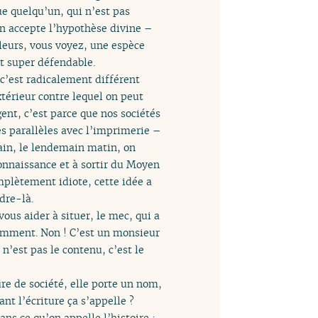
ue quelqu’un, qui n’est pas
 on accepte l’hypothèse divine –
leurs, vous voyez, une espèce
it super défendable.
 c’est radicalement différent
xtérieur contre lequel on peut
ent, c’est parce que nos sociétés
s parallèles avec l’imprimerie –
dain, le lendemain matin, on
connaissance et à sortir du Moyen
mplètement idiote, cette idée a
dre-là.
ous aider à situer, le mec, qui a
idemment. Non ! C’est un monsieur
n’est pas le contenu, c’est le
ture de société, elle porte un nom,
ant l’écriture ça s’appelle ?
ans ce qu’on appelle l’histoire ;