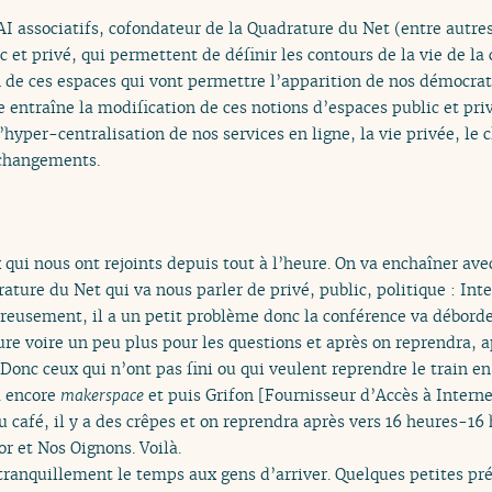
I associatifs, cofondateur de la Quadrature du Net (entre autres
 et privé, qui permettent de définir les contours de la vie de la 
on de ces espaces qui vont permettre l’apparition de nos démocra
e entraîne la modification de ces notions d’espaces public et priv
’hyper-centralisation de nos services en ligne, la vie privée, le 
 changements.
 qui nous ont rejoints depuis tout à l’heure. On va enchaîner a
ture du Net qui va nous parler de privé, public, politique : Inte
reusement, il a un petit problème donc la conférence va déborde
re voire un peu plus pour les questions et après on reprendra, a
Donc ceux qui n’ont pas fini ou qui veulent reprendre le train en r
ra encore
makerspace
et puis Grifon [Fournisseur d’Accès à Interne
 du café, il y a des crêpes et on reprendra après vers 16 heures-16
or et Nos Oignons. Voilà.
 tranquillement le temps aux gens d’arriver. Quelques petites p