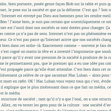
jolie, bien portante, posée genre façon Blob sur la table et puis q
net, le pose sur la société et que ça la déforme. C’est qui ? Soit
u’Internet est envoyé par Dieu aux hommes pour les rendre meil
on ! J’aime bien, je suis pas certain que scientifiquement ce so
rnet est l’outil dont nos sociétés se sont dotées pour changer. Ça
ter contre ça n’a pas de sens. Internet n’est pas un phénomène e
eur. Ce n’est pas parce qu’Internet arrive que nos sociétés chang
st bien dans cet ordre-là. Exactement comme – souvent je fais de
 s’est cogné un matin la tête et a inventé l’imprimerie que sou
parce qu’il y avait une pression de la société à produire de la 
 ne le permettaient pas, que le premier qui a eu une idée pas co
st propagée parce qu’elle était attendue. C’est bien dans cet or
lièrement ça relève de ce que racontait Mac Luhan – alors pour v
l est mort en 1980. OK ! Mac Luhan vous voyez tous qui c’est, év
 il explique que le plus intéressant dans ce que fait un média, ce 
st le média.
e structure de société ; tant qu’il n’y a que l’oral, on a une struc
. Allez, on va tester les gens pour de la culture : une société d’av
ça, c’est préhistorique. L’arrivée de l’écriture fait qu’on rentre d