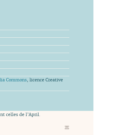
dia Commons
, licence Creative
t celles de l’April.