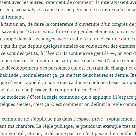
ssent avec les autres, rarement de comment ils interagissent ave
er en psychanalyse à cause de son père ou de sa mère qu’à cause 
qui forment.
out à fait un an, de faire la conférence d’ouverture d’un congrès de
ne savent pas ! On arrivait à faire émerger des éléments, on arriv
s frappé dans les échanges avec la salle à la fin, c’est une dame 
et qui dit que depuis quelques années on voit arriver des enfant
e sont des petits, à l’âge où ils sont encore gentils —, on voit
non répertoriés, dont on ne sait pas ce que c’est. C’est extrême
 le développement des personnes qui est en train de changer et on
’habitude ; normalement ça, ça me fait deux heures et demie. Bien
ique d’avoir rappelé ça parce que ça donne quelques bases sur pou
uoi est-ce que j’essaye de comprendre ça. Bien !
que moderne ? C’est la règle commune qui s’applique à l’espace pu
ques siècles, c’est ça. C’est comment on définit la règle commu
gle commune ne s’applique pas dans l’espace privé ; typiquement 
dans ma chambre. La règle publique, je prends un exemple très si
’université ; et non, je déconne pas, ce n’est pas un lieu public 