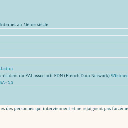
: Internet au 21ème siècle
rbatim
président du FAI associatif FDN (French Data Network)
Wikime
SA-2.0
es des personnes qui interviennent et ne rejoignent pas forcémen