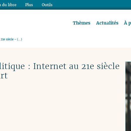
 du libre
Plus
Outils
re à lire !
Thèmes
Actualités
À 
 21e siècle - (…)
litique : Internet au 21e siècle
rt