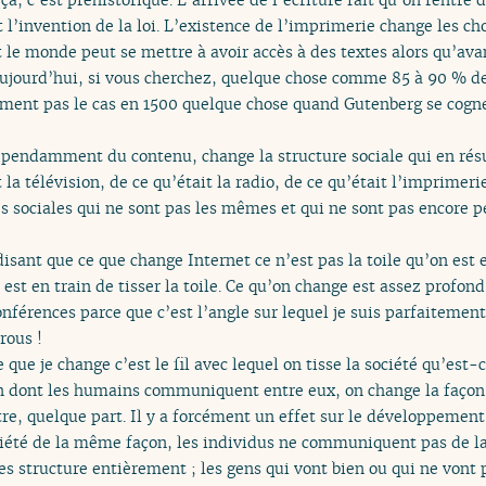
st l’invention de la loi. L’existence de l’imprimerie change les ch
 le monde peut se mettre à avoir accès à des textes alors qu’ava
 Aujourd’hui, si vous cherchez, quelque chose comme 85 à 90 % de
ment pas le cas en 1500 quelque chose quand Gutenberg se cogne 
épendamment du contenu, change la structure sociale qui en résu
la télévision, de ce qu’était la radio, de ce qu’était l’imprimerie
s sociales qui ne sont pas les mêmes et qui ne sont pas encore p
isant que ce que change Internet ce n’est pas la toile qu’on est e
n est en train de tisser la toile. Ce qu’on change est assez profond.
nférences parce que c’est l’angle sur lequel je suis parfaitement
rous !
 que je change c’est le fil avec lequel on tisse la société qu’est-c
on dont les humains communiquent entre eux, on change la façon
tre, quelque part. Il y a forcément un effet sur le développemen
ciété de la même façon, les individus ne communiquent pas de l
 structure entièrement ; les gens qui vont bien ou qui ne vont p