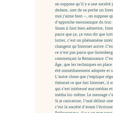
on suppose qu’il y a une société 
dedans, sort de sa poche un Inter
moi j’aime bien –, on suppose q
d’approche messianique du truc. B
Sinon il faut bien admettre, Inte
parce que ça, ça vous dit que lut
lutter, c’est un phénomène intéri
changent qu’Internet arrive. C’e
ce n’est pas parce que Gutenberg
commençait la Renaissance. C’est 
Âge, que les techniques en place
été immédiatement adoptée et s’e
L’autre chose que j’explique régu
théorisé ce que fait Internet, i
qui s’est intéressé aux médias et
média lui-même. Le message c’e
Si je caricature, l’oral définit un
c’est la société d’avant l’écriture
Préhistorique, il y a un mot pour 