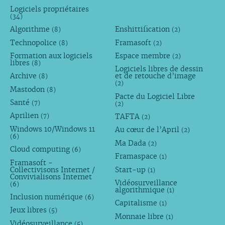
Logiciels propriétaires
(34)
Algorithme
Enshittification
(8)
(2)
Technopolice
Framasoft
(8)
(2)
Formation aux logiciels
Espace membre
(2)
libres
(8)
Logiciels libres de dessin
Archive
et de retouche d’image
(8)
(2)
Mastodon
(8)
Pacte du Logiciel Libre
Santé
(7)
(2)
Aprilien
TAFTA
(7)
(2)
Windows 10/Windows 11
Au cœur de l’April
(2)
(6)
Ma Dada
(2)
Cloud computing
(6)
Framaspace
(1)
Framasoft -
Collectivisons Internet /
Start-up
(1)
Convivialisons Internet
Vidéosurveillance
(6)
algorithmique
(1)
Inclusion numérique
(6)
Capitalisme
(1)
Jeux libres
(5)
Monnaie libre
(1)
Vidéosurveillance
(5)