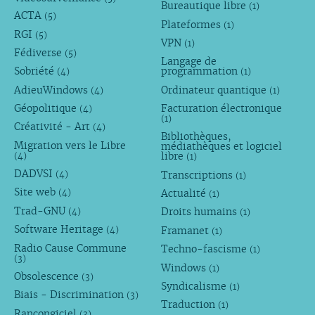
Bureautique libre
(1)
ACTA
(5)
Plateformes
(1)
RGI
(5)
VPN
(1)
Fédiverse
(5)
Langage de
Sobriété
programmation
(4)
(1)
AdieuWindows
Ordinateur quantique
(4)
(1)
Géopolitique
Facturation électronique
(4)
(1)
Créativité - Art
(4)
Bibliothèques,
Migration vers le Libre
médiathèques et logiciel
libre
(4)
(1)
DADVSI
Transcriptions
(4)
(1)
Site web
Actualité
(4)
(1)
Trad-GNU
Droits humains
(4)
(1)
Software Heritage
Framanet
(4)
(1)
Radio Cause Commune
Techno-fascisme
(1)
(3)
Windows
(1)
Obsolescence
(3)
Syndicalisme
(1)
Biais - Discrimination
(3)
Traduction
(1)
Rançongiciel
(3)