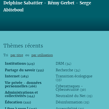
Delphine Sabattier
-
Rémy Gerbet
-
Serge
Abiteboul
Lire
Thèmes récents
Tri
par titre
ou
par utilisation
Institutions
DRM
(423)
(34)
Partage du savoir
Recherche
(355)
(34)
Internet
Transition écologique
(283)
(33)
Vie privée - données
personnelles
Cyberattaques -
(266)
Cybersécurité
(30)
Administrations et
collectivités
Neutralité du Net
(244)
(25)
Éducation
Désinformation
(222)
(25)
Libre à vous !
Accessibilité
(210)
(23)