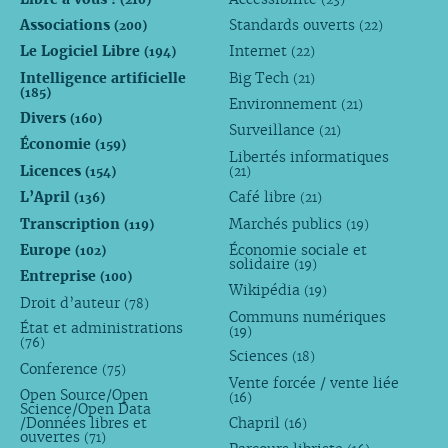
Associations
Standards ouverts
(200)
(22)
Le Logiciel Libre
Internet
(194)
(22)
Intelligence artificielle
Big Tech
(21)
(185)
Environnement
(21)
Divers
(160)
Surveillance
(21)
Économie
(159)
Libertés informatiques
Licences
(154)
(21)
L’April
Café libre
(136)
(21)
Transcription
Marchés publics
(119)
(19)
Europe
Économie sociale et
(102)
solidaire
(19)
Entreprise
(100)
Wikipédia
(19)
Droit d’auteur
(78)
Communs numériques
État et administrations
(19)
(76)
Sciences
(18)
Conference
(75)
Vente forcée / vente liée
Open Source/Open
(16)
Science/Open Data
/Données libres et
Chapril
(16)
ouvertes
(71)