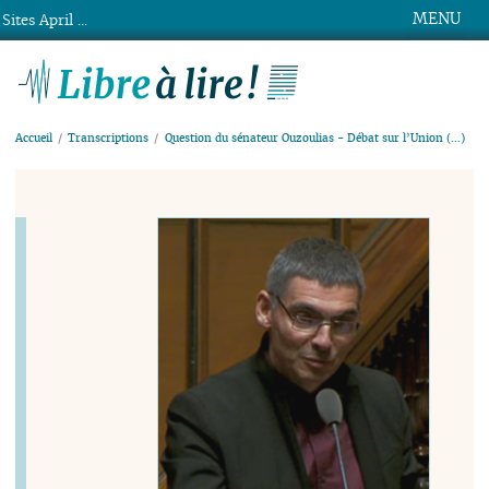
MENU
Sites April ...
Libre à lire !
Accueil
Transcriptions
Question du sénateur Ouzoulias - Débat sur l’Union (…)