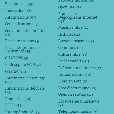
Parcours libriste
(16)
Entreprises
(69)
Open Bar
(15)
Innovation
(68)
Framasoft -
Informatique
Dégooglisons Internet
(67)
(15)
Sensibilisation
(65)
Musique libre
(14)
Souveraineté numérique
HADOPI
(59)
(14)
Réseaux sociaux
Brevets logiciels
(56)
(13)
Place des femmes -
Communs
(13)
Inclusivité
(55)
Culture libre
(13)
CHATONS
(51)
Parlezmoid’IA
(13)
Philosophie GNU
(47)
Évènements libristes
(12)
GAFAM
(45)
Infrastructures
(11)
Informatique en nuage
Libre en Fête
(10)
(44)
Vote électronique
Informatique déloyale
(10)
(43)
OpenStreetMap
(10)
Promotion
(40)
Écosystème numérique
RGPD
(9)
(39)
Téléphonie mobile
Interopérabilité
(9)
(35)