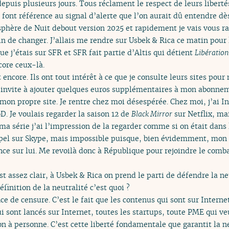
depuis plusieurs jours. Tous réclament le respect de leurs liberté
ont référence au signal d’alerte que l’on aurait dû entendre dès
osphère de Nuit debout version 2025 et rapidement je vais vous 
n de changer. J’allais me rendre sur Usbek & Rica ce matin pour li
que j’étais sur SFR et SFR fait partie d’Altis qui détient
Libération
core ceux-là.
 encore. Ils ont tout intérêt à ce que je consulte leurs sites pou
invite à ajouter quelques euros supplémentaires à mon abonneme
à mon propre site. Je rentre chez moi désespérée. Chez moi, j’ai 
D. Je voulais regarder la saison 12 de
Black Mirror
sur Netflix, mai
 ma série j’ai l’impression de la regarder comme si on était dans
appel sur Skype, mais impossible puisque, bien évidemment, mon 
nce sur lui. Me revoilà donc à République pour rejoindre le comb
est assez clair, à Usbek & Rica on prend le parti de défendre la n
finition de la neutralité c’est quoi ?
nce de censure. C’est le fait que les contenus qui sont sur Interne
ui sont lancés sur Internet, toutes les startups, toute PME qui ve
n à personne. C’est cette liberté fondamentale que garantit la n