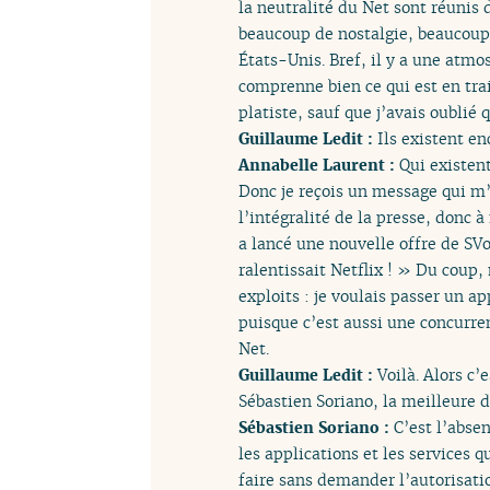
la neutralité du Net sont réunis 
beaucoup de nostalgie, beaucoup f
États-Unis. Bref, il y a une atm
comprenne bien ce qui est en trai
platiste, sauf que j’avais oublié 
Guillaume Ledit :
Ils existent en
Annabelle Laurent :
Qui existent
Donc je reçois un message qui m’
l’intégralité de la presse, donc 
a lancé une nouvelle offre de SVo
ralentissait Netflix ! » Du coup,
exploits : je voulais passer un 
puisque c’est aussi une concurre
Net.
Guillaume Ledit :
Voilà. Alors c’
Sébastien Soriano, la meilleure dé
Sébastien Soriano :
C’est l’abse
les applications et les services q
faire sans demander l’autorisatio