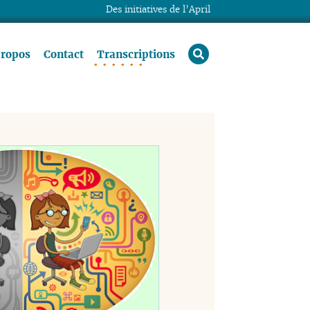
Des initiatives de l’April
rechercher
propos
Contact
Transcriptions