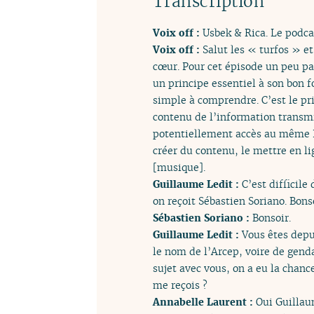
Transcription
Voix off :
Usbek & Rica. Le podcas
Voix off :
Salut les « turfos » et
cœur. Pour cet épisode un peu par
un principe essentiel à son bon f
simple à comprendre. C’est le pri
contenu de l’information transmi
potentiellement accès au même In
créer du contenu, le mettre en l
[musique].
Guillaume Ledit :
C’est difficile
on reçoit Sébastien Soriano. Bons
Sébastien Soriano :
Bonsoir.
Guillaume Ledit :
Vous êtes depu
le nom de l’Arcep, voire de gend
sujet avec vous, on a eu la chanc
me reçois ?
Annabelle Laurent :
Oui Guillaum