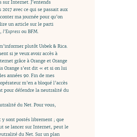
s sur Internet. J’entends
 2017 avec ce qui se passait aux
raconter ma journée pour qu’on
re un article sur le parti
,
l’Express
ou BFM.
r m’informer plutôt Usbek & Rica.
nt si je veux avoir accès à
Internet grâce à Orange et Orange
s Orange s’est dit « et si on lui
 les années 90. Fin de mes
opérateur m’en a bloqué l’accès
at pour défendre la neutralité du
eutralité du Net. Pour vous,
t y sont postés librement ; que
ut se lancer sur Internet, peut le
eutralité du Net. Sur un plan