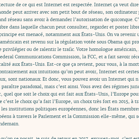
tecture de ce qui est Internet est respectée. Internet ça veut dir
monde peut arriver avec son petit bout de réseau, son ordinateur
rand réseau sans avoir à demander l’autorisation de quiconque. 
ibre dans laquelle chacun peut consulter, regarder et poster lib
principe est menacé, notamment aux États-Unis. On va revenir un
américain est revenu sur la régulation votée sous Obama qui prot
privilégier ou de ralentir le trafic. Votre homologue américain, 
a Federal Communications Commission, la FCC, et a fait savoir r
ralité aux États-Unis. Est-ce que ça revient, pour vous, à la mort
ontrairement aux intuitions qu’on peut avoir, Internet est certe
eux, sont nationaux. Et donc, vous pouvez avoir un Internet qui n
 paraître paradoxal, mais c’est ainsi. Vous avez des régimes jur
quel que soit le choix qui est fait aux États-Unis, l’Europe pour
e c’est le choix qu’a fait l’Europe, un choix très fort en 2015, à 
 les institutions politiques européennes, donc les États membre
opéens à travers le Parlement et la Commission elle-même, qui s
endemain.
qu’on se posait, je suis de retour en 2017, excusez-moi, c’est es