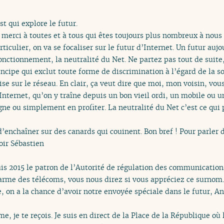
t qui explore le futur.
 merci à toutes et à tous qui êtes toujours plus nombreux à nous 
ticulier, on va se focaliser sur le futur d’Internet. Un futur auj
onctionnement, la neutralité du Net. Ne partez pas tout de suite,
ncipe qui exclut toute forme de discrimination à l’égard de la so
se sur le réseau. En clair, ça veut dire que moi, mon voisin, v
ternet, qu’on y traîne depuis un bon vieil ordi, un mobile ou 
igne ou simplement en profiter. La neutralité du Net c’est ce qu
 d’enchaîner sur des canards qui couinent. Bon bref ! Pour parler 
oir Sébastien
is 2015 le patron de l’Autorité de régulation des communication
arme des télécoms, vous nous direz si vous appréciez ce surnom. 
e, on a la chance d’avoir notre envoyée spéciale dans le futur, A
e, je te reçois. Je suis en direct de la Place de la République où