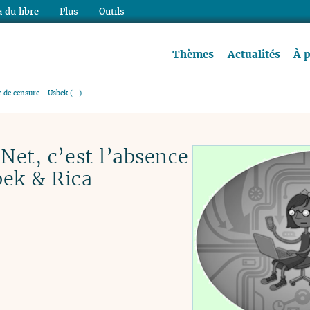
 du libre
Plus
Outils
re à lire !
Thèmes
Actualités
À 
ce de censure - Usbek (…)
 Net, c’est l’absence
bek & Rica