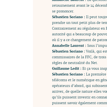
retournement avant le 14 décembr
se prononcer.
Sébastien Soriano :
Il peut touj
prendre un tout petit plus de tem
Contrairement au régulateur en 
autorité qui a beaucoup de pouvo
où il y a ce changement de patro
Annabelle Laurent :
Sous l’impu
Sébastien Soriano :
Voilà, qui e
commissaires de la FFC, de trois 
règles de neutralité du Net.
Guillaume Ledit :
Et ça vous ins
Sébastien Soriano :
La première 
télécoms et le numérique en géné
opérateurs d’abord, qui subissen
arriver, de quelle nature elles v
qu’ils puissent investir en conn
puissent savoir également commen