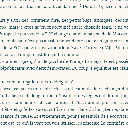
e ou là, la situation paraît condamnée ? Donc le 14 décembre éta
ours y avoir des, comment dire, des petits bugs juridiques, des in
ps, mais je crois qu’en opportunité sur le choix de fond, je ne vo
Europe, le patron de la FCC change quand le patron de la Maison
irs mais qui n’est pas aussi indépendante que les régulateurs e
n de la FCC que vous avez mentionné avec l’arrivée d’Ajit Pai, 
lsion de Trump, c’est lui qui l’a nommé.
st vraiment quelqu’un de proche de Trump. La majorité est passée
républicains avec deux démocrates. Du coup, l’équilibre est clai
pire quoi un régulateur qui dérégule ?
chose, ce que ça m’inspire c’est qu’il est malsain de changer d’a
ral a besoin de long terme, d’installer des règles qui durent lo
t un certain nombre de contraintes et c’est normal, puissent sav
ont être et qu’elles soient suffisamment dans du long terme, dan
aissance de cause. Et évidemment, pour l’ensemble de l’écosyst
t est-ce qu’ils vont pouvoir utiliser les réseaux. La première 