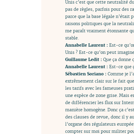
Unis c’est que cette neutralité d
pas de règles, parfois pour des r
parce que la base légale n’était p
raisons politiques que la neutrali
me paraît vraiment étonnante qu
stable.
Annabelle Laurent :
Est-ce qu’o
Unis ? Est-ce qu’on peut imagine
Guillaume Ledit :
Que ça donne q
Annabelle Laurent :
Est-ce que 
Sébastien Soriano :
Comme je l’ai
extrêmement clair sur le fait que
les tarifs avec les fameuses pra
une espèce de zone grise. Mais en
de différencier les flux sur Inte
manière homogène. Donc ça c’est 
des clauses de revue, donc il y 
l’organe des régulateurs européen
compter sur moi pour militer pour