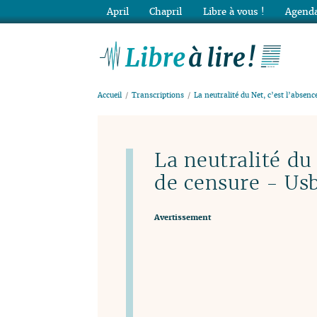
April
Chapril
Libre à vous !
Agenda
Lib
Accueil
Transcriptions
La neutralité du Net, c’est l’absen
La neutralité du
de censure - Us
Avertissement