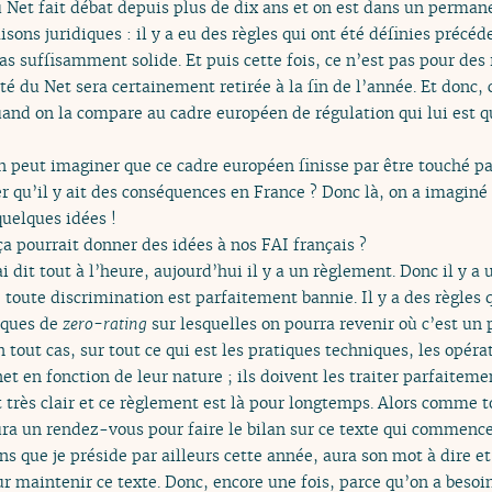
u Net fait débat depuis plus de dix ans et on est dans un permane
aisons juridiques : il y a eu des règles qui ont été définies pré
as suffisamment solide. Et puis cette fois, ce n’est pas pour des 
té du Net sera certainement retirée à la fin de l’année. Et donc, c
and on la compare au cadre européen de régulation qui lui est
n peut imaginer que ce cadre européen finisse par être touché pa
r qu’il y ait des conséquences en France ? Donc là, on a imaginé
uelques idées !
ça pourrait donner des idées à nos FAI français ?
 dit tout à l’heure, aujourd’hui il y a un règlement. Donc il y a u
 toute discrimination est parfaitement bannie. Il y a des règles 
tiques de
zero-rating
sur lesquelles on pourra revenir où c’est un 
 tout cas, sur tout ce qui est les pratiques techniques, les opéra
rnet en fonction de leur nature ; ils doivent les traiter parfait
très clair et ce règlement est là pour longtemps. Alors comme to
aura un rendez-vous pour faire le bilan sur ce texte qui commenc
s que je préside par ailleurs cette année, aura son mot à dire et
 maintenir ce texte. Donc, encore une fois, parce qu’on a besoin 