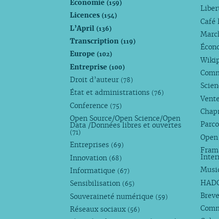
Économie
(159)
Liber
Licences
(154)
Café 
L’April
(136)
Marc
Transcription
(119)
Écono
Europe
(102)
Wiki
Entreprise
(100)
Comm
Droit d’auteur
(78)
Scie
État et administrations
(76)
Vente
Conference
(75)
Chap
Open Source/Open Science/Open
Parco
Data /Données libres et ouvertes
(71)
Open
Entreprises
(69)
Fram
Inte
Innovation
(68)
Musi
Informatique
(67)
HAD
Sensibilisation
(65)
Breve
Souveraineté numérique
(59)
Com
Réseaux sociaux
(56)