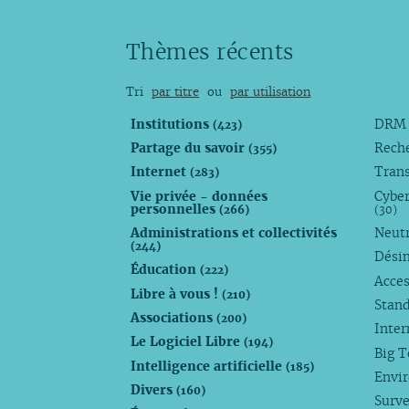
Thèmes récents
Tri
par titre
ou
par utilisation
Institutions
DR
(423)
Partage du savoir
Rech
(355)
Internet
Trans
(283)
Vie privée - données
Cyber
personnelles
(266)
(30)
Administrations et collectivités
Neutr
(244)
Dési
Éducation
(222)
Acces
Libre à vous !
(210)
Stan
Associations
(200)
Inte
Le Logiciel Libre
(194)
Big 
Intelligence artificielle
(185)
Envi
Divers
(160)
Surve