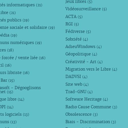
Jeux libres
(5)
tés informatiques
(21)
Vidéosurveillance
(5)
libre
(21)
ACTA
(5)
hés publics
(19)
RGI
(5)
mie sociale et solidaire
(19)
Fédiverse
(5)
pédia
(19)
Sobriété
(4)
uns numériques
(19)
AdieuWindows
(4)
nces
(18)
Géopolitique
(4)
 forcée / vente liée
(16)
Créativité - Art
(4)
ril
(16)
Migration vers le Libre
(4)
urs libriste
(16)
DADVSI
(4)
 Bar
(15)
Site web
(4)
asoft - Dégooglisons
rnet
Trad-GNU
(15)
(4)
que libre
Software Heritage
(14)
(4)
OPI
Radio Cause Commune
(14)
(3)
ts logiciels
Obsolescence
(13)
(3)
muns
Biais - Discrimination
(13)
(3)