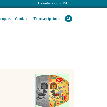
Des initiatives de l’April
rechercher
propos
Contact
Transcriptions