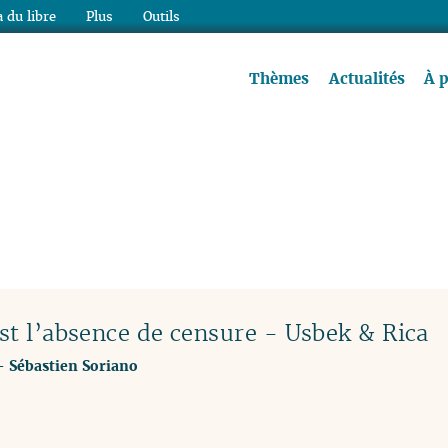
 du libre
Plus
Outils
re à lire !
Thèmes
Actualités
À 
est l’absence de censure - Usbek & Rica
-
Sébastien Soriano