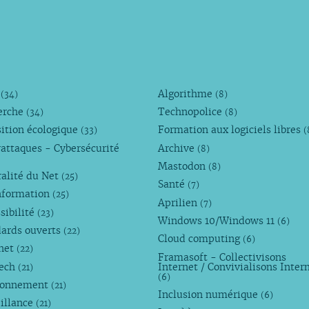
M
Algorithme
(34)
(8)
erche
Technopolice
(34)
(8)
ition écologique
Formation aux logiciels libres
(33)
(
attaques - Cybersécurité
Archive
(8)
Mastodon
(8)
alité du Net
(25)
Santé
(7)
nformation
(25)
Aprilien
(7)
sibilité
(23)
Windows 10/Windows 11
(6)
dards ouverts
(22)
Cloud computing
(6)
rnet
(22)
Framasoft - Collectivisons
Tech
Internet / Convivialisons Inter
(21)
(6)
ronnement
(21)
Inclusion numérique
(6)
illance
(21)